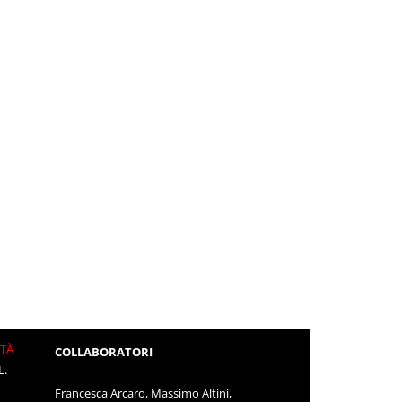
ITÀ
COLLABORATORI
L.
Francesca Arcaro, Massimo Altini,