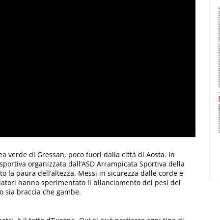
ea verde di Gressan, poco fuori dalla città di Aosta. In
 sportiva organizzata dall’ASD Arrampicata Sportiva della
ato la paura dell’altezza. Messi in sicurezza dalle corde e
 scalatori hanno sperimentato il bilanciamento dei pesi del
ro sia braccia che gambe.