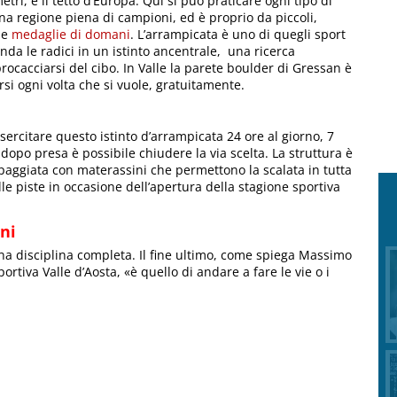
etri, è il tetto d’Europa. Qui si può praticare ogni tipo di
na regione piena di campioni, ed è proprio da piccoli,
le
medaglie di domani
. L’arrampicata è uno di quegli sport
da le radici in un istinto ancentrale, una ricerca
procacciarsi del cibo. In Valle la parete boulder di Gressan è
si ogni volta che si vuole, gratuitamente.
ercitare questo istinto d’arrampicata 24 ore al giorno, 7
 dopo presa è possibile chiudere la via scelta. La struttura è
paggiata con materassini che permettono la scalata in tutta
lle piste in occasione dell’apertura della stagione sportiva
ini
 una disciplina completa. Il fine ultimo, come spiega Massimo
tiva Valle d’Aosta, «è quello di andare a fare le vie o i