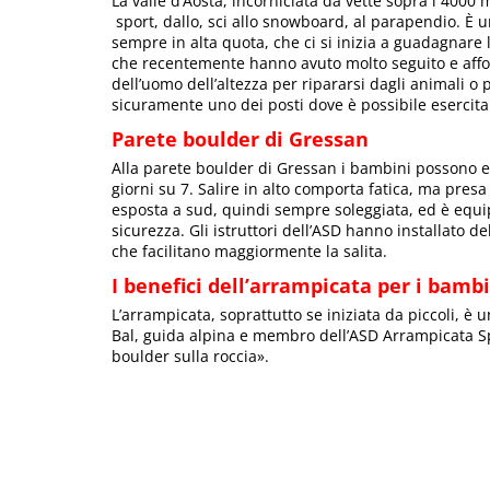
La valle d’Aosta, incorniciata da vette sopra i 4000 m
sport, dallo, sci allo snowboard, al parapendio. È u
sempre in alta quota, che ci si inizia a guadagnare 
che recentemente hanno avuto molto seguito e affon
dell’uomo dell’altezza per ripararsi dagli animali o 
sicuramente uno dei posti dove è possibile esercitar
Parete boulder di Gressan
Alla parete boulder di Gressan i bambini possono es
giorni su 7. Salire in alto comporta fatica, ma presa
esposta a sud, quindi sempre soleggiata, ed è equi
sicurezza. Gli istruttori dell’ASD hanno installato de
che facilitano maggiormente la salita.
I benefici dell’arrampicata per i bamb
L’arrampicata, soprattutto se iniziata da piccoli, è
Bal, guida alpina e membro dell’ASD Arrampicata Spor
boulder sulla roccia».