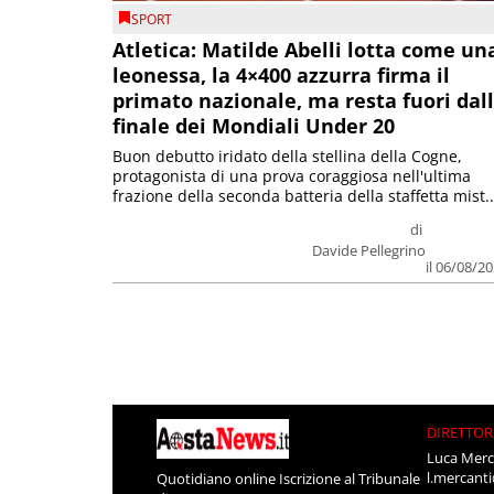
SPORT
Atletica: Matilde Abelli lotta come un
leonessa, la 4×400 azzurra firma il
primato nazionale, ma resta fuori dal
finale dei Mondiali Under 20
Buon debutto iridato della stellina della Cogne,
protagonista di una prova coraggiosa nell'ultima
frazione della seconda batteria della staffetta mist..
di
Davide Pellegrino
il 06/08/2
DIRETTOR
Luca Merc
l.mercant
Quotidiano online Iscrizione al Tribunale