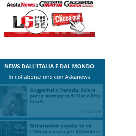
NEWS DALL'ITALIA E DAL MONDO
In collaborazione con Askanews
Guggenheim Venezia, dolore
per la scomparsa di Maria Rita
Cerilli
il 07/08/2026
Bitdefender: popolarità de
L’Odissea usata per diffondere