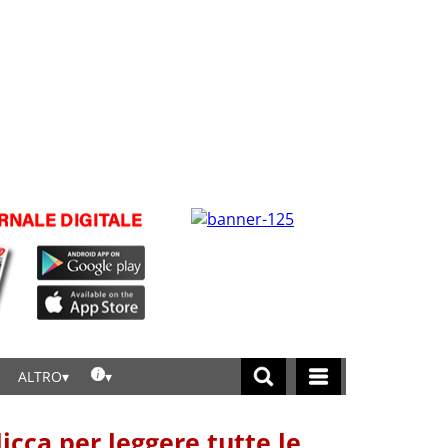
ALTRO
licca per leggere tutte le