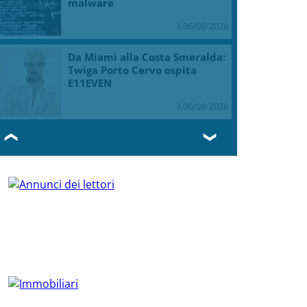
malware
il 06/08/2026
Da Miami alla Costa Smeralda:
Twiga Porto Cervo ospita
E11EVEN
il 06/08/2026
❮
❯