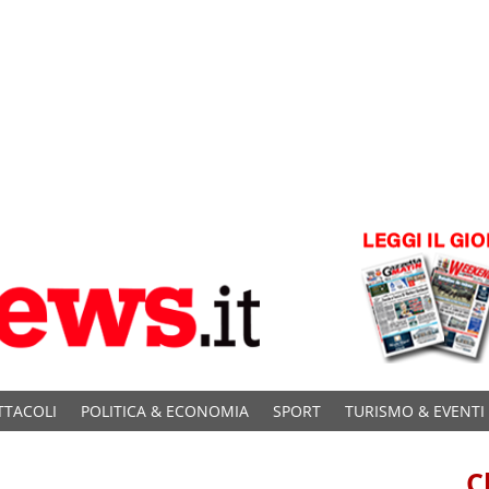
TTACOLI
POLITICA & ECONOMIA
SPORT
TURISMO & EVENTI
C