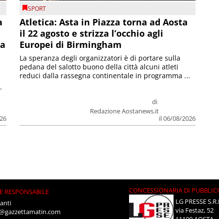
SPORT
a
Atletica: Asta in Piazza torna ad Aosta
il 22 agosto e strizza l’occhio agli
la
Europei di Birmingham
La speranza degli organizzatori è di portare sulla
pedana del salotto buono della città alcuni atleti
reduci dalla rassegna continentale in programma ...
.
di
Redazione Aostanews.it
026
il 06/08/2026
CONCESSIONARIA DI PUBBLIC
E RESPONSABILE
LG PRESSE S.R.
anti
via Festaz, 52
i@gazzettamatin.com
11100 AOSTA