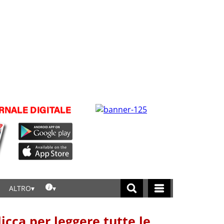
ALTRO
licca per leggere tutte le