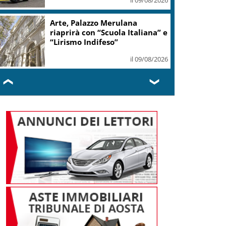
all’ippodromo di Maia
il 09/08/2026
In Spagna incidente al festival
di fuochi d’artificio: 27 feriti
il 09/08/2026
❮
❯