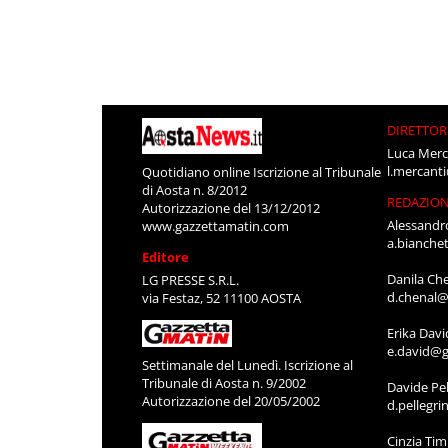
DIRETTOR
Luca Merc
l.mercant
Quotidiano online Iscrizione al Tribunale
di Aosta n. 8/2012
REDAZIO
Autorizzazione del 13/12/2012
Alessandr
www.gazzettamatin.com
a.bianche
Editore
Danila Ch
LG PRESSE S.R.L.
d.chenal@
via Festaz, 52 11100 AOSTA
Erika Davi
e.david@g
Settimanale del Lunedì. Iscrizione al
Tribunale di Aosta n. 9/2002
Davide Pel
Autorizzazione del 20/05/2002
d.pellegr
Cinzia Ti