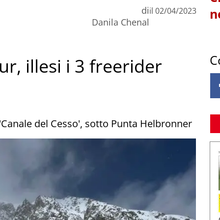
di
il
02/04/2023
n
Danila Chenal
C
 illesi i 3 freerider
el 'Canale del Cesso', sotto Punta Helbronner