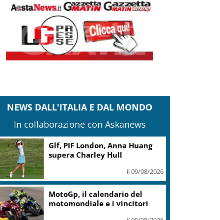
NEWS DALL'ITALIA E DAL MONDO
In collaborazione con Askanews
“Festival Franciacorta in
Cantina”: a settembre il vino
torna al centro
il 09/08/2026
“Gran Premio Merano Alto
Adige” il 27 settembre