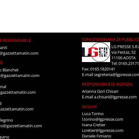
CONCESSIONARIA DI PUBBLIC
E RESPONSABILE
LG PRESSE S.R.
anti
via Festaz, 52
i@gazzettamatin.com
11100 AOSTA
NE
Tel: 0165.2317
Fax: 0165.1820141
o Bianchet
E-mail
segreteria@lgpresse.co
t@gazzettamatin.com
RESPONSABILE DI AGENZIA
enal
Arianna Gori Chisari
gazzettamatin.com
E-mail
a.chisari@lgpresse.com
d
Account
azzettamatin.com
Luca Torino
l.torino@lgpresse.com
legrino
Ivana Cretier
ino@gazzettamatin.com
i.cretier@lgpresse.com
Daniele Fimiano
mpano