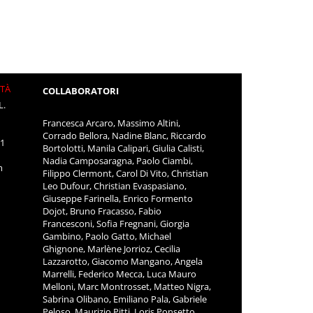
ITÀ
COLLABORATORI
L.
Francesca Arcaro, Massimo Altini,
Corrado Bellora, Nadine Blanc, Riccardo
11
Bortolotti, Manila Calipari, Giulia Calisti,
Nadia Camposaragna, Paolo Ciambi,
m
Filippo Clermont, Carol Di Vito, Christian
Leo Dufour, Christian Evaspasiano,
Giuseppe Farinella, Enrico Formento
Dojot, Bruno Fracasso, Fabio
Francesconi, Sofia Fregnani, Giorgia
Gambino, Paolo Gatto, Michael
Ghignone, Marlène Jorrioz, Cecilia
Lazzarotto, Giacomo Mangano, Angela
Marrelli, Federico Mecca, Luca Mauro
Melloni, Marc Montrosset, Matteo Nigra,
Sabrina Olibano, Emiliano Pala, Gabriele
Peloso, Maurizio Pitti, Loris Ponsetto,