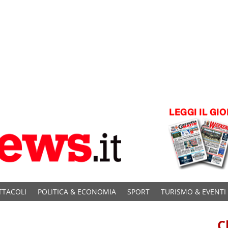
TTACOLI
POLITICA & ECONOMIA
SPORT
TURISMO & EVENTI
C