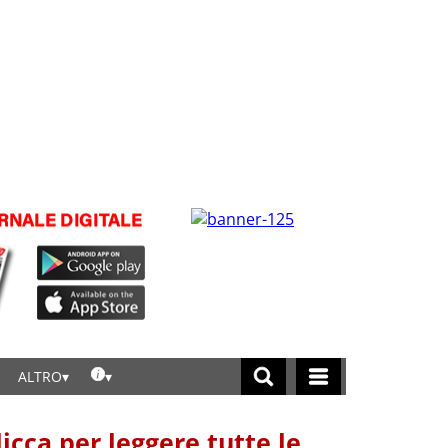
ALTRO
licca per leggere tutte le