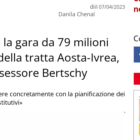
di
il
07/04/2023
n
Danila Chenal
C
 la gara da 79 milioni
 della tratta Aosta-Ivrea,
ssessore Bertschy
ere concretamente con la pianificazione dei
titutivi»