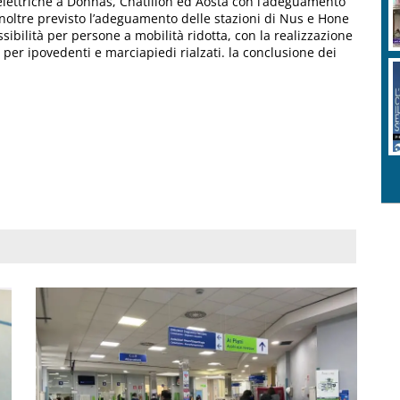
 elettriche a Donnas, Chatillon ed Aosta con l’adeguamento
È inoltre previsto l’adeguamento delle stazioni di Nus e Hone
sibilità per persone a mobilità ridotta, con la realizzazione
per ipovedenti e marciapiedi rialzati. la conclusione dei