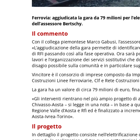
Ferrovia: aggiudicata la gara da 79 milioni per l’el
dell’assessore Bertschy.
Il commento
Con il collega piemontese Marco Gabusi, l’assessore
«L’aggiudicazione della gara permette di identificar
di RFI passando così alla fase operativa. Ora sarà 
lavori e l’organizzazione dei servizi sostitutivi ch
disagio possibile sulla comunità e in particolare sug
Vincitore è il consorzio di imprese composto da Imp
Costruzioni Linee Ferroviarie, Clf e Rete Costruzioni
La gara ha un valore di circa 79 milioni di euro, fin
«Gli interventi rientrano nel più ampio progetto di
Chivasso-Aosta – si legge in una nota – in base a 
Regione Valle d’Aosta e Rfi ed è finalizzato a increm
Aosta-Ivrea-Torino».
Il progetto
In dettaglio il progetto consiste nell’elettrificazione