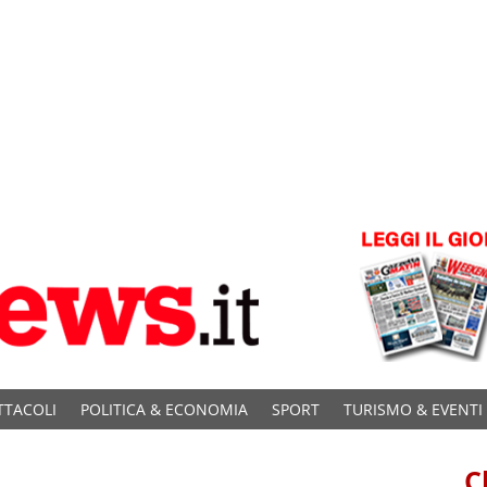
TTACOLI
POLITICA & ECONOMIA
SPORT
TURISMO & EVENTI
C