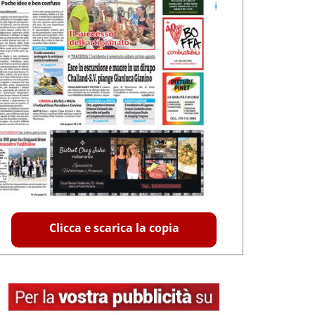
Clicca e scarica la copia