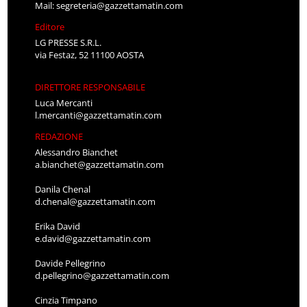
Mail:
segreteria@gazzettamatin.com
Editore
LG PRESSE S.R.L.
via Festaz, 52 11100 AOSTA
DIRETTORE RESPONSABILE
Luca Mercanti
l.mercanti@gazzettamatin.com
REDAZIONE
Alessandro Bianchet
a.bianchet@gazzettamatin.com
Danila Chenal
d.chenal@gazzettamatin.com
Erika David
e.david@gazzettamatin.com
Davide Pellegrino
d.pellegrino@gazzettamatin.com
Cinzia Timpano