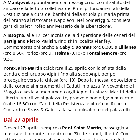
A
Montjovet
appuntamento a mezzogiorno, con il saluto del
sindaco e la lettura collettiva dei Principi fondamentali della
Costituzione a cura dei bambini della scuola primaria prima
del pranzo al ristorante Napoléon. Nel pomeriggio, consueta
gara di palet ‘Trofeo anniversario della Liberazione’.
A
Issogne
, alle 17, cerimonia della dispersione delle ceneri del
partigiano Pietro Parisi
‘Brindisi’ in località Pianfey.
Commemorazioni anche a
Gaby
e
Donnas
(ore 8.30), a
Lillianes
(ore 8.50), Perloz (ore 9),
Issime
(9.10) e
Fontainemore
(ore
9.30).
Pont-Saint-Martin
celebrerà il 25 aprile con la sfilata della
Banda e del Gruppo Alpini fino alla sede Anpi, per poi
proseguire verso la chiesa (ore 10). Dopo la messa, deposizione
delle corone ai monumenti ai Caduti in piazza IV Novembre e I
Maggio e sosta al monumento agli Alpini in piazza Martiri della
Libertà. Aperitivo al palazzetto, pranzo e pomeriggio musicale
(dalle 16.30) con ‘Canti della Resistenza e oltre’ con Roberto
Contardo e Skass & Gabri, alla sala polivalente del palazzetto.
Dal 27 aprile
Giovedì 27 aprile, sempre a
Pont-Saint-Martin
, passeggiata
musicale itinerante in centro con ‘Storie, suoni, libertà’. Con
letture e brani musicali degli alunni delle classi terze della