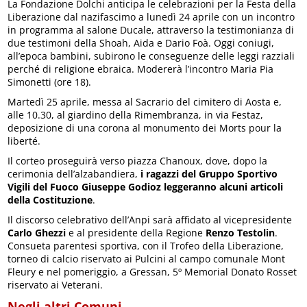
La Fondazione Dolchi anticipa le celebrazioni per la Festa della
Liberazione dal nazifascimo a lunedì 24 aprile con un incontro
in programma al salone Ducale, attraverso la testimonianza di
due testimoni della Shoah, Aida e Dario Foà. Oggi coniugi,
all’epoca bambini, subirono le conseguenze delle leggi razziali
perché di religione ebraica. Modererà l’incontro Maria Pia
Simonetti (ore 18).
Martedì 25 aprile, messa al Sacrario del cimitero di Aosta e,
alle 10.30, al giardino della Rimembranza, in via Festaz,
deposizione di una corona al monumento dei Morts pour la
liberté.
Il corteo proseguirà verso piazza Chanoux, dove, dopo la
cerimonia dell’alzabandiera,
i ragazzi del Gruppo Sportivo
Vigili del Fuoco Giuseppe Godioz leggeranno alcuni articoli
della Costituzione
.
Il discorso celebrativo dell’Anpi sarà affidato al vicepresidente
Carlo Ghezzi
e al presidente della Regione
Renzo Testolin
.
Consueta parentesi sportiva, con il Trofeo della Liberazione,
torneo di calcio riservato ai Pulcini al campo comunale Mont
Fleury e nel pomeriggio, a Gressan, 5º Memorial Donato Rosset
riservato ai Veterani.
Negli altri Comuni