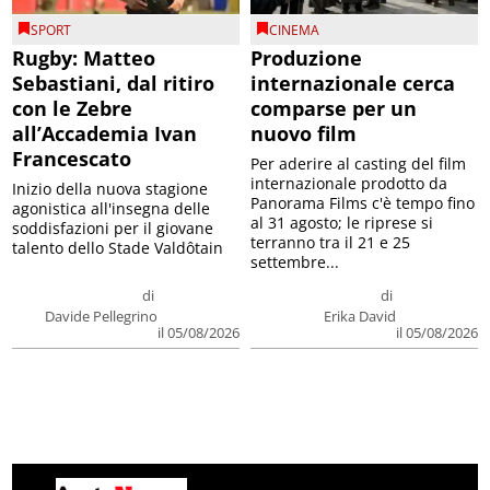
SPORT
CINEMA
Rugby: Matteo
Produzione
Sebastiani, dal ritiro
internazionale cerca
con le Zebre
comparse per un
all’Accademia Ivan
nuovo film
Francescato
Per aderire al casting del film
internazionale prodotto da
Inizio della nuova stagione
Panorama Films c'è tempo fino
agonistica all'insegna delle
al 31 agosto; le riprese si
soddisfazioni per il giovane
terranno tra il 21 e 25
talento dello Stade Valdôtain
settembre...
di
di
Davide Pellegrino
Erika David
il 05/08/2026
il 05/08/2026