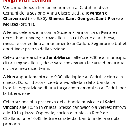
Verranno deposti fiori ai monumenti ai Caduti in diversi
Comuni della sezione ‘Anna Cisero Dati’, a
Jovençan
e
Charvensod
(ore 8.30),
Rhêmes-Saint-Georges
,
Saint-Pierre
e
Morgex
(ore 11).
A Fénis, celebrazioni con la Società Filarmonica di
Fénis
e il
Coro Chant Envers; ritrovo alle 10.30 di fronte alla Chiesa,
messa e corteo fino al monumento ai Caduti. Seguiranno buffet
aperitivo e pranzo della sezione.
Celebrazione anche a
Saint-Marcel
, alle ore 9.30 e al municipio
di Brissogne alle 11, dove sarà consegnata la carta di maturità
civica ai neo diciottenni.
A
Nus
appuntamento alle 9.30 alla lapide ai Caduti vicino alla
chiesa. Dopo i discorsi celebrativi, allietati dalla banda La
Lyretta, deposizione di una targa commemorativa ai Caduti per
la Liberazione.
Celebrazione alla presenza della banda musicale di
Saint-
Vincent
alle 10.45 in chiesa. Stesso canovaccio a Verrès: ritrovo
alle 10 in piazza Ospedale, corteo e in piazza René de
Challand, alle 10.45, letture curate dai bambini della scuola
primaria.