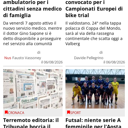
ambulatorio per i
convocato per i
cittadini senza medico
Campionati Europei di
di famiglia
bike trial
Da venerdì 7 agosto attivo il
Il valdostano, 24° nella tappa
nuovo servizio medico, mentre
polacca di Coppa del Mondo,
il dottor Gino Sapone si è
sarà al via della rassegna
detto disponibile a proseguire
continentale che scatta oggi a
nel servizio alla comunità
Valberg
di
di
Nus
Fausto Vassoney
Davide Pellegrino
il 06/08/2026
il 06/08/2026
CRONACA
SPORT
Terremoto editoria: il
Futsal: niente serie A
Tribunale boccia il
femminile per l’Aosta