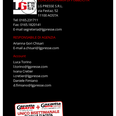
LG PRESSE S.R.L.
via Festaz, 52
11100 AOSTA
Tel: 0165.231711
Fax: 0165.1820141
E-mail
segreteria@lgpresse.com
RESPONSABILE DI AGENZIA
Arianna Gori Chisari
E-mail
a.chisari@lgpresse.com
Account
Luca Torino
l.torino@lgpresse.com
Ivana Cretier
i.cretier@lgpresse.com
Daniele Fimiano
d.fimiano@lgpresse.com