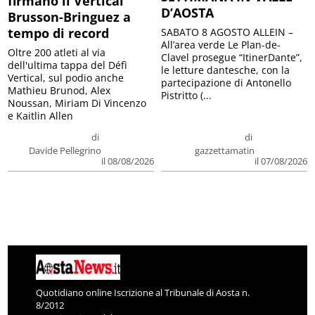
firmano il Vertical
D’AOSTA
Brusson-Bringuez a
tempo di record
SABATO 8 AGOSTO ALLEIN –
All’area verde Le Plan-de-
Oltre 200 atleti al via
Clavel prosegue “ItinerDante”,
dell'ultima tappa del Défì
le letture dantesche, con la
Vertical, sul podio anche
partecipazione di Antonello
Mathieu Brunod, Alex
Pistritto (...
Noussan, Miriam Di Vincenzo
e Kaitlin Allen
di
di
Davide Pellegrino
gazzettamatin
il 08/08/2026
il 07/08/2026
Quotidiano online Iscrizione al Tribunale di Aosta n.
8/2012