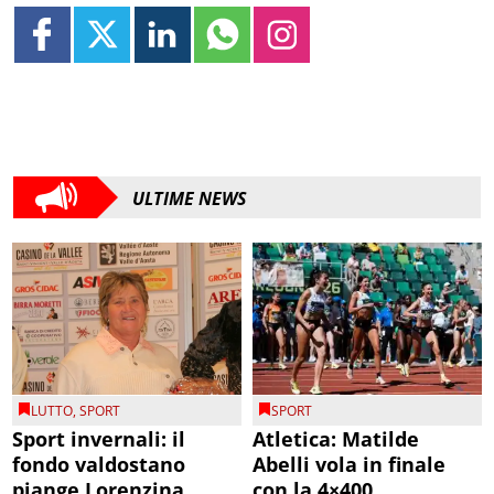
ULTIME NEWS
LUTTO
,
SPORT
SPORT
Sport invernali: il
Atletica: Matilde
fondo valdostano
Abelli vola in finale
piange Lorenzina
con la 4×400