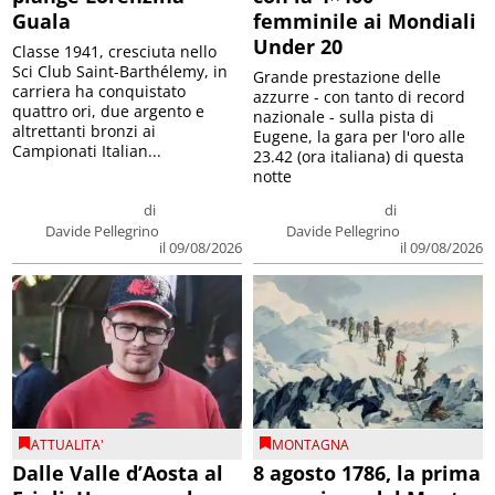
Guala
femminile ai Mondiali
Under 20
Classe 1941, cresciuta nello
Sci Club Saint-Barthélemy, in
Grande prestazione delle
carriera ha conquistato
azzurre - con tanto di record
quattro ori, due argento e
nazionale - sulla pista di
altrettanti bronzi ai
Eugene, la gara per l'oro alle
Campionati Italian...
23.42 (ora italiana) di questa
notte
di
di
Davide Pellegrino
Davide Pellegrino
il 09/08/2026
il 09/08/2026
ATTUALITA'
MONTAGNA
Dalle Valle d’Aosta al
8 agosto 1786, la prima