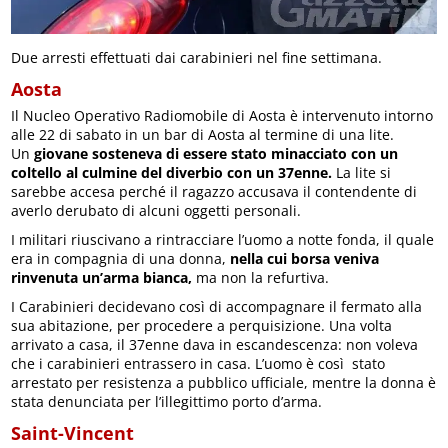
Due arresti effettuati dai carabinieri nel fine settimana.
Aosta
Il Nucleo Operativo Radiomobile di Aosta è intervenuto intorno
alle 22 di sabato in un bar di Aosta al termine di una lite.
Un
giovane sosteneva di essere stato minacciato con un
coltello al culmine del diverbio con un 37enne.
La lite si
sarebbe accesa perché il ragazzo accusava il contendente di
averlo derubato di alcuni oggetti personali.
I militari riuscivano a rintracciare l’uomo a notte fonda, il quale
era in compagnia di una donna,
nella cui borsa veniva
rinvenuta un’arma bianca,
ma non la refurtiva.
I Carabinieri decidevano così di accompagnare il fermato alla
sua abitazione, per procedere a perquisizione. Una volta
arrivato a casa, il 37enne dava in escandescenza: non voleva
che i carabinieri entrassero in casa. L’uomo è così stato
arrestato per resistenza a pubblico ufficiale, mentre la donna è
stata denunciata per l’illegittimo porto d’arma.
Saint-Vincent