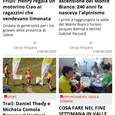
Friuli: Henry regala un
ascensione del Monte
motorino Ciao ai
Bianco: 240 anni fa
ragazzini che
nasceva l’alpinismo
vendevano limonata
I primi a raggiungere la vetta
del Monte Bianco furono
Ondata di generosità per i tre
Jacques Balmat e Michel
giovani della provincia di
Gabriel Paccard
Udine
di
di
Cinzia Timpano
Cinzia Timpano
il 08/08/2026
il 08/08/2026
SPORT
APPUNTAMENTI
,
OGGI &
DOMANI
Trail: Daniel Thedy e
COSA FARE NEL FINE
Michela Comola
SETTIMANA IN VALLE