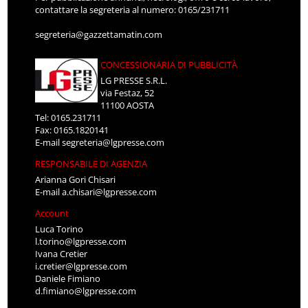
contattare la segreteria al numero: 0165/231711
segreteria@gazzettamatin.com
CONCESSIONARIA DI PUBBLICITÀ
LG PRESSE S.R.L.
via Festaz, 52
11100 AOSTA
Tel: 0165.231711
Fax: 0165.1820141
E-mail
segreteria@lgpresse.com
RESPONSABILE DI AGENZIA
Arianna Gori Chisari
E-mail
a.chisari@lgpresse.com
Account
Luca Torino
l.torino@lgpresse.com
Ivana Cretier
i.cretier@lgpresse.com
Daniele Fimiano
d.fimiano@lgpresse.com