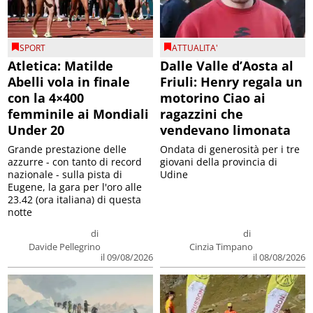
SPORT
ATTUALITA'
Atletica: Matilde
Dalle Valle d’Aosta al
Abelli vola in finale
Friuli: Henry regala un
con la 4×400
motorino Ciao ai
femminile ai Mondiali
ragazzini che
Under 20
vendevano limonata
Grande prestazione delle
Ondata di generosità per i tre
azzurre - con tanto di record
giovani della provincia di
nazionale - sulla pista di
Udine
Eugene, la gara per l'oro alle
23.42 (ora italiana) di questa
notte
di
di
Davide Pellegrino
Cinzia Timpano
il 09/08/2026
il 08/08/2026