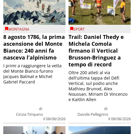
MONTAGNA
SPORT
8 agosto 1786, la prima
Trail: Daniel Thedy e
ascensione del Monte
Michela Comola
Bianco: 240 anni fa
firmano il Vertical
nasceva l’alpinismo
Brusson-Bringuez a
tempo di record
I primi a raggiungere la vetta
del Monte Bianco furono
Oltre 200 atleti al via
Jacques Balmat e Michel
dell'ultima tappa del Défì
Gabriel Paccard
Vertical, sul podio anche
Mathieu Brunod, Alex
Noussan, Miriam Di Vincenzo
e Kaitlin Allen
di
di
Cinzia Timpano
Davide Pellegrino
il 08/08/2026
il 08/08/2026