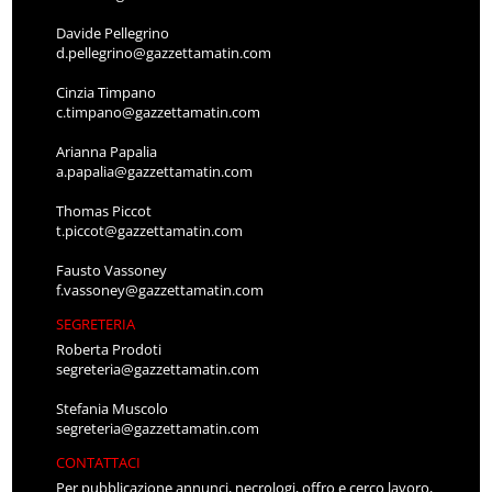
Davide Pellegrino
d.pellegrino@gazzettamatin.com
Cinzia Timpano
c.timpano@gazzettamatin.com
Arianna Papalia
a.papalia@gazzettamatin.com
Thomas Piccot
t.piccot@gazzettamatin.com
Fausto Vassoney
f.vassoney@gazzettamatin.com
SEGRETERIA
Roberta Prodoti
segreteria@gazzettamatin.com
Stefania Muscolo
segreteria@gazzettamatin.com
CONTATTACI
Per pubblicazione annunci, necrologi, offro e cerco lavoro,