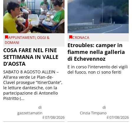
APPUNTAMENTI
,
OGGI &
CRONACA
DOMANI
Etroubles: camper in
COSA FARE NEL FINE
fiamme nella galleria
SETTIMANA IN VALLE
di Echevennoz
D’AOSTA
E in corso l'intervento dei vigili
SABATO 8 AGOSTO ALLEIN –
del fuoco, non ci sono feriti
All’area verde Le Plan-de-
Clavel prosegue “ItinerDante”,
le letture dantesche, con la
partecipazione di Antonello
Pistritto (...
di
di
gazzettamatin
Cinzia Timpano
il 07/08/2026
il 07/08/2026