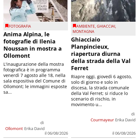
FOTOGRAFIA
AMBIENTE
,
GHIACCIAI
,
MONTAGNA
Anima Alpina, le
Ghiacciaio
fotografie di Ilenia
Planpincieux,
Noussan in mostra a
riapertura diurna
Ollomont
della strada della Val
L'inaugurazione della mostra
Ferret
fotografica è in programma
venerdì 7 agosto alle 18, nella
Riapre oggi, giovedì 6 agosto,
sala espositiva del Comune di
solo di giorno e solo in
Ollomont; le immagini esposte
discesa, la strada comunale
sa...
della Val Ferret; si riduce lo
scenario di rischio, in
movimento u...
di
Courmayeur
Erika David
di
Ollomont
Erika David
il 06/08/2026
il 06/08/2026