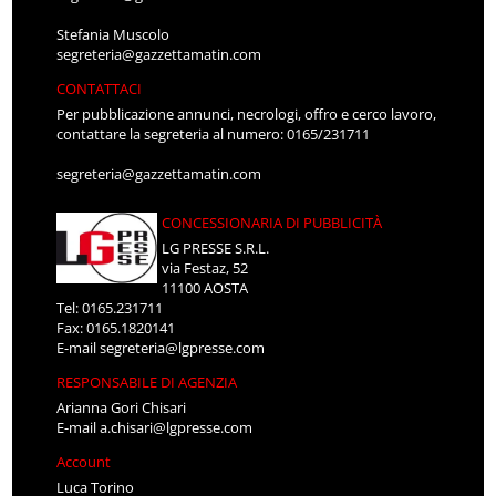
Stefania Muscolo
segreteria@gazzettamatin.com
CONTATTACI
Per pubblicazione annunci, necrologi, offro e cerco lavoro,
contattare la segreteria al numero: 0165/231711
segreteria@gazzettamatin.com
CONCESSIONARIA DI PUBBLICITÀ
LG PRESSE S.R.L.
via Festaz, 52
11100 AOSTA
Tel: 0165.231711
Fax: 0165.1820141
E-mail
segreteria@lgpresse.com
RESPONSABILE DI AGENZIA
Arianna Gori Chisari
E-mail
a.chisari@lgpresse.com
Account
Luca Torino