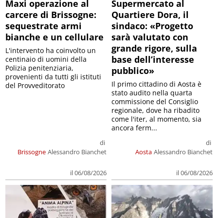
Maxi operazione al
Supermercato al
carcere di Brissogne:
Quartiere Dora, il
sequestrate armi
sindaco: «Progetto
bianche e un cellulare
sarà valutato con
grande rigore, sulla
L'intervento ha coinvolto un
base dell’interesse
centinaio di uomini della
Polizia penitenziaria,
pubblico»
provenienti da tutti gli istituti
Il primo cittadino di Aosta è
del Provveditorato
stato audito nella quarta
commissione del Consiglio
regionale, dove ha ribadito
come l'iter, al momento, sia
ancora ferm...
di
di
Brissogne
Alessandro Bianchet
Aosta
Alessandro Bianchet
il 06/08/2026
il 06/08/2026