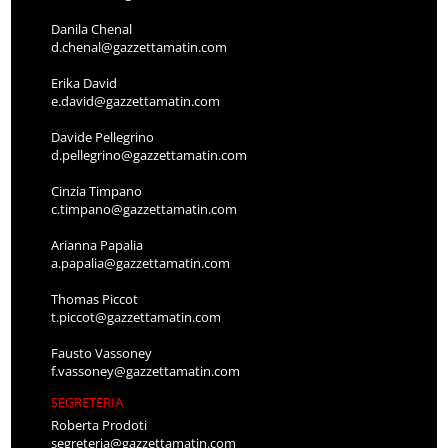
Danila Chenal
d.chenal@gazzettamatin.com
Erika David
e.david@gazzettamatin.com
Davide Pellegrino
d.pellegrino@gazzettamatin.com
Cinzia Timpano
c.timpano@gazzettamatin.com
Arianna Papalia
a.papalia@gazzettamatin.com
Thomas Piccot
t.piccot@gazzettamatin.com
Fausto Vassoney
f.vassoney@gazzettamatin.com
SEGRETERIA
Roberta Prodoti
segreteria@gazzettamatin.com