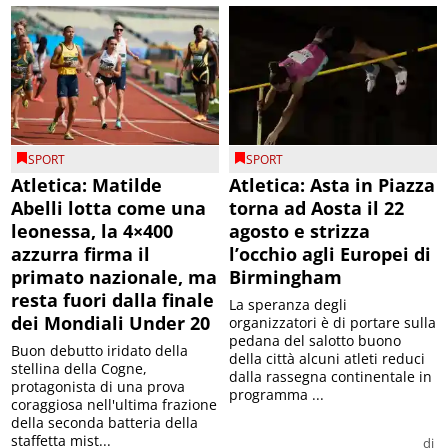
SPORT
SPORT
Atletica: Matilde
Atletica: Asta in Piazza
Abelli lotta come una
torna ad Aosta il 22
leonessa, la 4×400
agosto e strizza
azzurra firma il
l’occhio agli Europei di
primato nazionale, ma
Birmingham
resta fuori dalla finale
La speranza degli
dei Mondiali Under 20
organizzatori è di portare sulla
pedana del salotto buono
Buon debutto iridato della
della città alcuni atleti reduci
stellina della Cogne,
dalla rassegna continentale in
protagonista di una prova
programma ...
coraggiosa nell'ultima frazione
della seconda batteria della
staffetta mist...
di