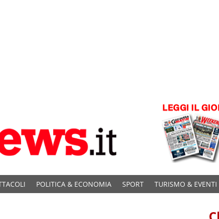
TTACOLI
POLITICA & ECONOMIA
SPORT
TURISMO & EVENTI
C