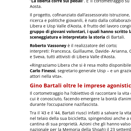
“
La libertà corre sui pedali
“. E’ il cortometraggio su
Aosta.
Il progetto, cofinanziato dall’assessorato Istruzione,
ricerca e politiche giovanili, è nato dalla collaboraz
Libera e Uisp Valle d’Aosta, è frutto del lavoro cong
gruppo di giovani volontari, i quali hanno scritto l
sceneggiatura e interpretato la storia
di Bartali.
Roberto Vassoney
è il realizzatore del corto;
interpreti: Francesca, Guillaume, Davide- Arianna, C
e Sveva, tutti attivisti di Libera Valle d’Aosta.
«Ringraziamo Libera che si è resa molto disponibile
Carlo Finessi
, segretario generale Uisp – e un grazie 
attori nella vita».
Gino Bartali oltre le imprese agonisti
Il cortometraggio ha l’obiettivo di raccontare la vita
cui è conosciuto, facendo emergere la bontà d’animo 
durante l’occupazione nazifascista.
Tra il ’43 e il ’44, Bartali riuscì infatti a salvare l
nel telaio della sua bicicletta, spingendosi anche a
cantina di sua proprietà. Azioni che gli hanno valso
nazionale per la Memoria della Shoah) il 23 settem