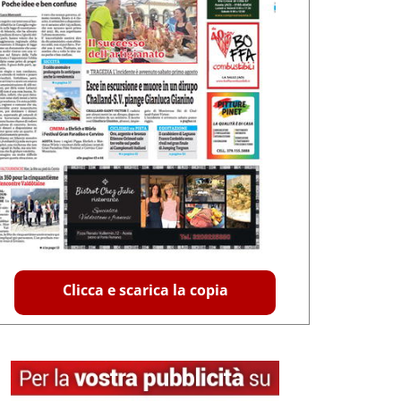
Clicca e scarica la copia