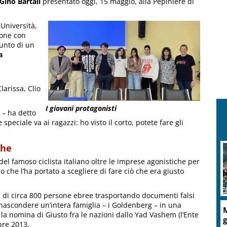
Gino Bartali
presentato oggi, 15 maggio, alla Pépinière di
 Università,
ione con
iunto di un
a
larissa, Clio
I giovani protagonisti
 – ha detto
speciale va ai ragazzi: ho visto il corto, potete fare gli
che
 del famoso ciclista italiano oltre le imprese agonistiche per
che l’ha portato a scegliere di fare ciò che era giusto
a vita di circa 800 persone ebree trasportando documenti falsi
 nascondere un’intera famiglia – i Goldenberg – in una
M
 la nomina di Giusto fra le nazioni dallo Yad Vashem (l’Ente
g
bre 2013.