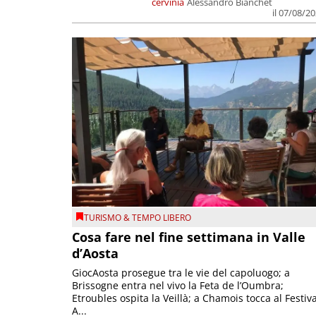
cervinia
Alessandro Bianchet
il 07/08/2
TURISMO & TEMPO LIBERO
Cosa fare nel fine settimana in Valle
d’Aosta
GiocAosta prosegue tra le vie del capoluogo; a
Brissogne entra nel vivo la Feta de l’Oumbra;
Etroubles ospita la Veillà; a Chamois tocca al Festiva
A...