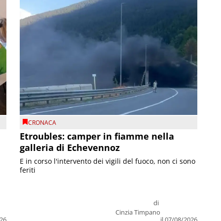
CRONACA
Etroubles: camper in fiamme nella
galleria di Echevennoz
E in corso l'intervento dei vigili del fuoco, non ci sono
feriti
di
Cinzia Timpano
026
il 07/08/2026