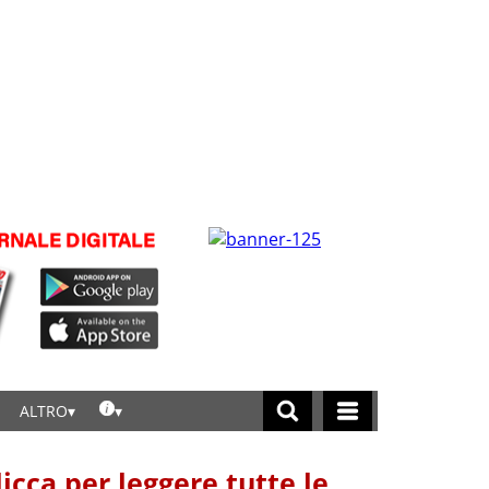
ALTRO
licca per leggere tutte le