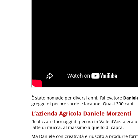
È stato nomade per diversi anni, l’allevatore
Daniel
gregge di pecore sarde e lacaune. Quasi 300 capi.
L’azienda Agricola Daniele Morzenti
Realizzare formaggi di pecora in Valle d’Aosta era u
latte di mucca, al massimo a quello di capra.
Ma Daniele con creatività è riuscito a produrre form