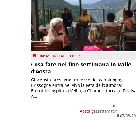
TURISMO & TEMPO LIBERO
Cosa fare nel fine settimana in Valle
d’Aosta
GiocAosta prosegue tra le vie del capoluogo; a
Brissogne entra nel vivo la Feta de l’Oumbra;
Etroubles ospita la Veillà; a Chamois tocca al Festiva
A...
di
Aosta
gazzettamatin
il 07/08/2