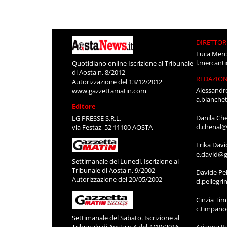
DIRETTOR
Luca Merc
l.mercant
Quotidiano online Iscrizione al Tribunale
di Aosta n. 8/2012
REDAZIO
Autorizzazione del 13/12/2012
Alessandr
www.gazzettamatin.com
a.bianche
Editore
Danila Ch
LG PRESSE S.R.L.
d.chenal@
via Festaz, 52 11100 AOSTA
Erika Davi
e.david@g
Settimanale del Lunedì. Iscrizione al
Tribunale di Aosta n. 9/2002
Davide Pel
Autorizzazione del 20/05/2002
d.pellegr
Cinzia Ti
c.timpan
Settimanale del Sabato. Iscrizione al
Tribunale di Aosta n.4 del 4/10/2016
Arianna P