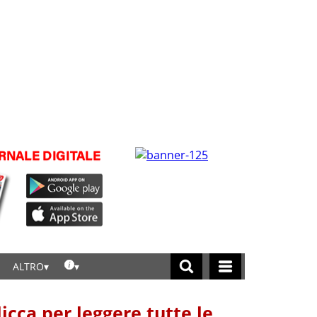
ALTRO
licca per leggere tutte le