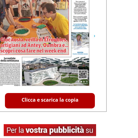
Clicca e scarica la copia