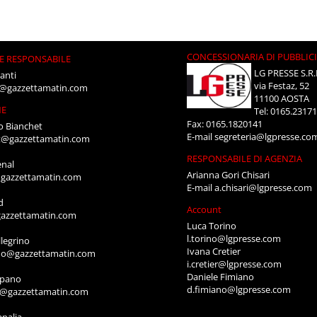
CONCESSIONARIA DI PUBBLIC
E RESPONSABILE
LG PRESSE S.R.
anti
via Festaz, 52
i@gazzettamatin.com
11100 AOSTA
NE
Tel: 0165.2317
Fax: 0165.1820141
o Bianchet
E-mail
segreteria@lgpresse.co
t@gazzettamatin.com
RESPONSABILE DI AGENZIA
enal
Arianna Gori Chisari
gazzettamatin.com
E-mail
a.chisari@lgpresse.com
d
Account
azzettamatin.com
Luca Torino
l.torino@lgpresse.com
legrino
Ivana Cretier
ino@gazzettamatin.com
i.cretier@lgpresse.com
Daniele Fimiano
mpano
d.fimiano@lgpresse.com
o@gazzettamatin.com
apalia