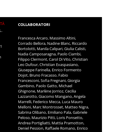
ITÀ
COLLABORATORI
L.
Francesca Arcaro, Massimo Altini,
Corrado Bellora, Nadine Blanc, Riccardo
11
Bortolotti, Manila Calipari, Giulia Calisti,
Nadia Camposaragna, Paolo Ciambi,
m
Filippo Clermont, Carol Di Vito, Christian
Leo Dufour, Christian Evaspasiano,
Giuseppe Farinella, Enrico Formento
Dojot, Bruno Fracasso, Fabio
Francesconi, Sofia Fregnani, Giorgia
Gambino, Paolo Gatto, Michael
Ghignone, Marlène Jorrioz, Cecilia
Lazzarotto, Giacomo Mangano, Angela
Marrelli, Federico Mecca, Luca Mauro
Melloni, Marc Montrosset, Matteo Nigra,
Sabrina Olibano, Emiliano Pala, Gabriele
Peloso, Maurizio Pitti, Loris Ponsetto,
Andrea Portigliatti, Mattia Pramotton,
Deniel Pession, Raffaele Romano, Enrico