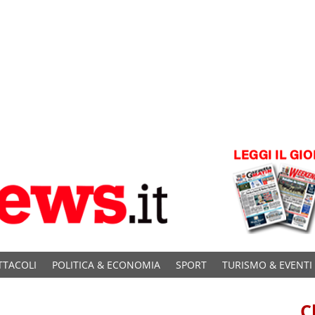
TTACOLI
POLITICA & ECONOMIA
SPORT
TURISMO & EVENTI
C