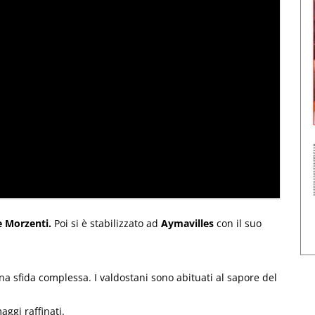
e Morzenti.
Poi si è stabilizzato ad
Aymavilles
con il suo
na sfida complessa. I valdostani sono abituati al sapore del
aggi raffinati.