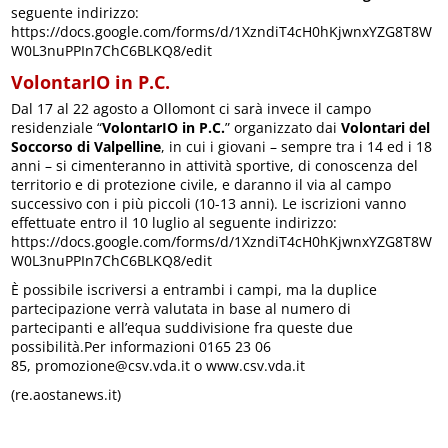
seguente indirizzo:
https://docs.google.com/forms/d/1XzndiT4cH0hKjwnxYZG8T8W
W0L3nuPPIn7ChC6BLKQ8/edit
VolontarIO in P.C.
Dal 17 al 22 agosto a Ollomont ci sarà invece il campo
residenziale “
VolontarIO in P.C.
” organizzato dai
Volontari del
Soccorso di Valpelline
, in cui i giovani – sempre tra i 14 ed i 18
anni – si cimenteranno in attività sportive, di conoscenza del
territorio e di protezione civile, e daranno il via al campo
successivo con i più piccoli (10-13 anni). Le iscrizioni vanno
effettuate entro il 10 luglio al seguente indirizzo:
https://docs.google.com/forms/d/1XzndiT4cH0hKjwnxYZG8T8W
W0L3nuPPIn7ChC6BLKQ8/edit
È possibile iscriversi a entrambi i campi, ma la duplice
partecipazione verrà valutata in base al numero di
partecipanti e all’equa suddivisione fra queste due
possibilità.Per informazioni 0165 23 06
85, promozione@csv.vda.it o www.csv.vda.it
(re.aostanews.it)