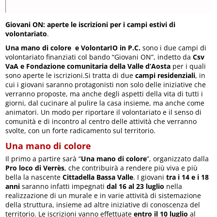
Giovani ON: aperte le iscrizioni per i campi estivi di
volontariato
.
Una mano di colore e VolontarIO in P.C.
sono i due campi di
volontariato finanziati col bando “Giovani ON”, indetto da
Csv
VaA e Fondazione comunitaria della Valle d’Aosta
per i quali
sono aperte le iscrizioni.Si tratta di due
campi residenziali
, in
cui i giovani saranno protagonisti non solo delle iniziative che
verranno proposte, ma anche degli aspetti della vita di tutti i
giorni, dal cucinare al pulire la casa insieme, ma anche come
animatori. Un modo per riportare il volontariato e il senso di
comunità e di incontro al centro delle attività che verranno
svolte, con un forte radicamento sul territorio.
Una mano di colore
Il primo a partire sarà “
Una mano di colore
”, organizzato dalla
Pro loco di Verrès
, che contribuirà a rendere più viva e più
bella la nascente
Cittadella Bassa Valle
. I giovani
tra i 14 e i 18
anni
saranno infatti impegnati
dal 16 al 23 luglio
nella
realizzazione di un murale e in varie attività di sistemazione
della struttura, insieme ad altre iniziative di conoscenza del
territorio. Le iscrizioni vanno effettuate
entro il 10 luglio
al