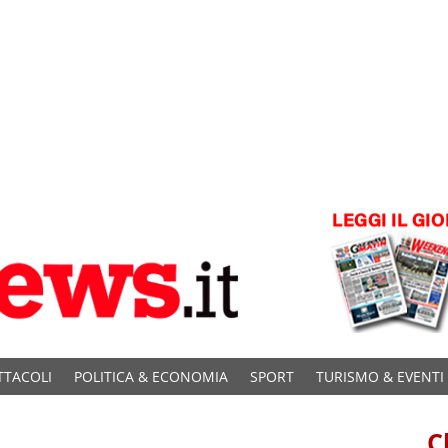
TTACOLI
POLITICA & ECONOMIA
SPORT
TURISMO & EVENTI
C