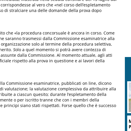
 corrispondesse al vero che
«
nel corso dell’espletamento
iso di stralciare una delle domande della prova dopo
erito che «la procedura concorsuale è ancora in corso. Come
’esame saranno trasmessi dalla Commissione esaminatrice alla
organizzazione solo al termine della procedura selettiva,
merito.
S
olo a quel momento si potrà avere contezza di
 assunte dalla Commissione. Al momento attuale, agli atti
ciale rispetto alla prova in questione e ai lavori della
i dalla Commissione esaminatrice, pubblicati on line, dicono
 di valutazione; la valutazione complessiva da attribuire alla
ribuite a ciascun quesito; durante l’espletamento della
ente o per iscritto tranne che con i membri della
principi siano stati rispettati. Forse quello che è successo
M
P