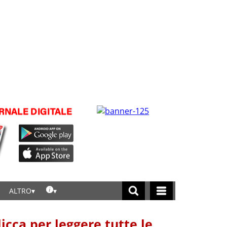
ALTRO
licca per leggere tutte le