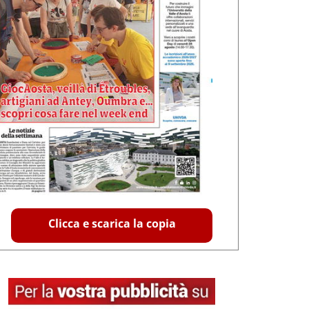
Clicca e scarica la copia