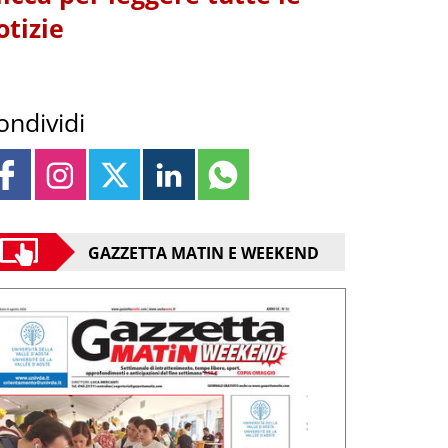
otizie
ondividi
GAZZETTA MATIN E WEEKEND