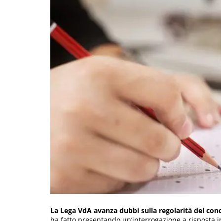
La Lega VdA avanza dubbi sulla regolarità del conc
ha fatto presentando un’interrogazione a risposta im