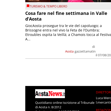
TURISMO & TEMPO LIBERO
Cosa fare nel fine settimana in Valle
d’Aosta
GiocAosta prosegue tra le vie del capoluogo; a
Brissogne entra nel vivo la Feta de l’Oumbra;
Etroubles ospita la Veillà; a Chamois tocca al Festiva
A...
di
Aosta
gazzettamatin
il 07/08/2
DIRETTOR
Luca Merc
l.mercant
Quotidiano online Iscrizione al Tribunale
di Aosta n. 8/2012
REDAZIO