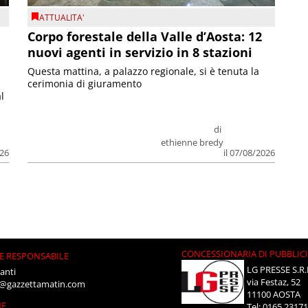
ATTUALITA'
Corpo forestale della Valle d’Aosta: 12
nuovi agenti in servizio in 8 stazioni
Questa mattina, a palazzo regionale, si è tenuta la
cerimonia di giuramento
l
di
ethienne bredy
026
il 07/08/2026
CONCESSIONARIA DI PUBBLIC
E RESPONSABILE
LG PRESSE S.R.
anti
via Festaz, 52
i@gazzettamatin.com
11100 AOSTA
NE
Tel: 0165.2317