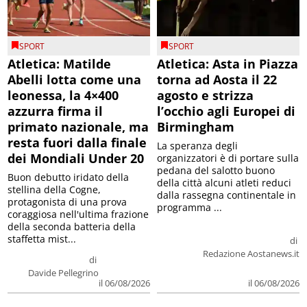
SPORT
SPORT
Atletica: Matilde
Atletica: Asta in Piazza
Abelli lotta come una
torna ad Aosta il 22
leonessa, la 4×400
agosto e strizza
azzurra firma il
l’occhio agli Europei di
primato nazionale, ma
Birmingham
resta fuori dalla finale
La speranza degli
dei Mondiali Under 20
organizzatori è di portare sulla
pedana del salotto buono
Buon debutto iridato della
della città alcuni atleti reduci
stellina della Cogne,
dalla rassegna continentale in
protagonista di una prova
programma ...
coraggiosa nell'ultima frazione
della seconda batteria della
staffetta mist...
di
Redazione Aostanews.it
di
Davide Pellegrino
il 06/08/2026
il 06/08/2026