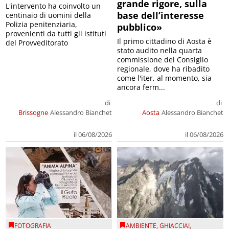
grande rigore, sulla
L'intervento ha coinvolto un
base dell’interesse
centinaio di uomini della
Polizia penitenziaria,
pubblico»
provenienti da tutti gli istituti
Il primo cittadino di Aosta è
del Provveditorato
stato audito nella quarta
commissione del Consiglio
regionale, dove ha ribadito
come l'iter, al momento, sia
ancora ferm...
di
di
Brissogne
Alessandro Bianchet
Aosta
Alessandro Bianchet
il 06/08/2026
il 06/08/2026
FOTOGRAFIA
AMBIENTE
,
GHIACCIAI
,