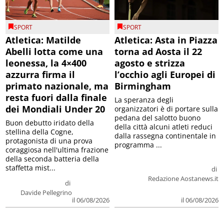
SPORT
SPORT
Atletica: Matilde
Atletica: Asta in Piazza
Abelli lotta come una
torna ad Aosta il 22
leonessa, la 4×400
agosto e strizza
azzurra firma il
l’occhio agli Europei di
primato nazionale, ma
Birmingham
resta fuori dalla finale
La speranza degli
dei Mondiali Under 20
organizzatori è di portare sulla
pedana del salotto buono
Buon debutto iridato della
della città alcuni atleti reduci
stellina della Cogne,
dalla rassegna continentale in
protagonista di una prova
programma ...
coraggiosa nell'ultima frazione
della seconda batteria della
staffetta mist...
di
Redazione Aostanews.it
di
Davide Pellegrino
il 06/08/2026
il 06/08/2026