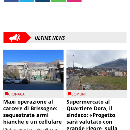
ULTIME NEWS
CRONACA
COMUNI
Maxi operazione al
Supermercato al
carcere di Brissogne:
Quartiere Dora, il
sequestrate armi
sindaco: «Progetto
bianche e un cellulare
sarà valutato con
grande rigore, sulla
L'intervento ha coinvolto un