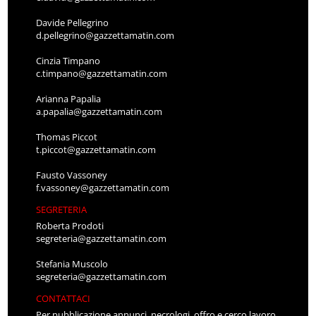
Davide Pellegrino
d.pellegrino@gazzettamatin.com
Cinzia Timpano
c.timpano@gazzettamatin.com
Arianna Papalia
a.papalia@gazzettamatin.com
Thomas Piccot
t.piccot@gazzettamatin.com
Fausto Vassoney
f.vassoney@gazzettamatin.com
SEGRETERIA
Roberta Prodoti
segreteria@gazzettamatin.com
Stefania Muscolo
segreteria@gazzettamatin.com
CONTATTACI
Per pubblicazione annunci, necrologi, offro e cerco lavoro,