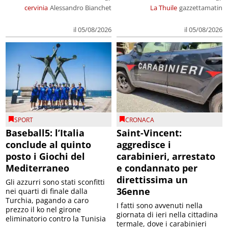
cervinia
Alessandro Bianchet
La Thuile
gazzettamatin
il 05/08/2026
il 05/08/2026
SPORT
CRONACA
Baseball5: l’Italia
Saint-Vincent:
conclude al quinto
aggredisce i
posto i Giochi del
carabinieri, arrestato
Mediterraneo
e condannato per
direttissima un
Gli azzurri sono stati sconfitti
36enne
nei quarti di finale dalla
Turchia, pagando a caro
I fatti sono avvenuti nella
prezzo il ko nel girone
giornata di ieri nella cittadina
eliminatorio contro la Tunisia
termale, dove i carabinieri