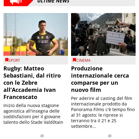
ULTIME NEWS
SPORT
CINEMA
Rugby: Matteo
Produzione
Sebastiani, dal ritiro
internazionale cerca
con le Zebre
comparse per un
all’Accademia Ivan
nuovo film
Francescato
Per aderire al casting del film
internazionale prodotto da
Inizio della nuova stagione
Panorama Films c'è tempo fino
agonistica all'insegna delle
al 31 agosto; le riprese si
soddisfazioni per il giovane
terranno tra il 21 e 25
talento dello Stade Valdôtain
settembre...
di
di