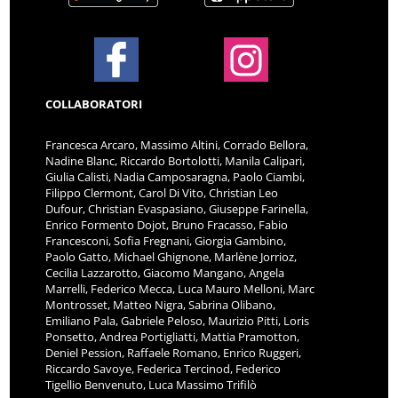
COLLABORATORI
Francesca Arcaro, Massimo Altini, Corrado Bellora,
Nadine Blanc, Riccardo Bortolotti, Manila Calipari,
Giulia Calisti, Nadia Camposaragna, Paolo Ciambi,
Filippo Clermont, Carol Di Vito, Christian Leo
Dufour, Christian Evaspasiano, Giuseppe Farinella,
Enrico Formento Dojot, Bruno Fracasso, Fabio
Francesconi, Sofia Fregnani, Giorgia Gambino,
Paolo Gatto, Michael Ghignone, Marlène Jorrioz,
Cecilia Lazzarotto, Giacomo Mangano, Angela
Marrelli, Federico Mecca, Luca Mauro Melloni, Marc
Montrosset, Matteo Nigra, Sabrina Olibano,
Emiliano Pala, Gabriele Peloso, Maurizio Pitti, Loris
Ponsetto, Andrea Portigliatti, Mattia Pramotton,
Deniel Pession, Raffaele Romano, Enrico Ruggeri,
Riccardo Savoye, Federica Tercinod, Federico
Tigellio Benvenuto, Luca Massimo Trifilò