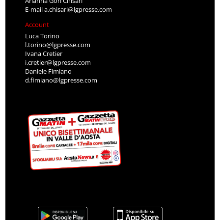
Arianna Gori Chisari
E-mail
a.chisari@lgpresse.com
Account
Luca Torino
l.torino@lgpresse.com
Ivana Cretier
i.cretier@lgpresse.com
Daniele Fimiano
d.fimiano@lgpresse.com