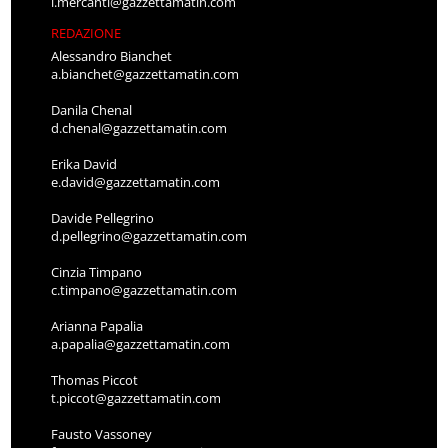
l.mercanti@gazzettamatin.com
REDAZIONE
Alessandro Bianchet
a.bianchet@gazzettamatin.com
Danila Chenal
d.chenal@gazzettamatin.com
Erika David
e.david@gazzettamatin.com
Davide Pellegrino
d.pellegrino@gazzettamatin.com
Cinzia Timpano
c.timpano@gazzettamatin.com
Arianna Papalia
a.papalia@gazzettamatin.com
Thomas Piccot
t.piccot@gazzettamatin.com
Fausto Vassoney