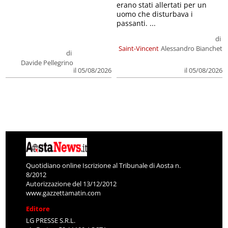
erano stati allertati per un
uomo che disturbava i
passanti. ...
di
Saint-Vincent
Alessandro Bianchet
di
Davide Pellegrino
il 05/08/2026
il 05/08/2026
Quotidiano online Iscrizione al Tribunale di Aosta n.
8/2012
Autorizzazione del 13/12/2012
www.gazzettamatin.com
Editore
LG PRESSE S.R.L.