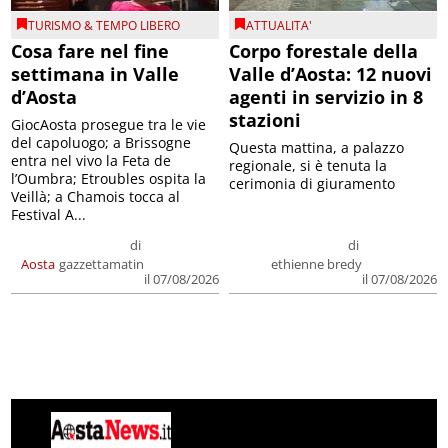
TURISMO & TEMPO LIBERO
ATTUALITA'
Cosa fare nel fine
Corpo forestale della
settimana in Valle
Valle d’Aosta: 12 nuovi
d’Aosta
agenti in servizio in 8
stazioni
GiocAosta prosegue tra le vie
del capoluogo; a Brissogne
Questa mattina, a palazzo
entra nel vivo la Feta de
regionale, si è tenuta la
l’Oumbra; Etroubles ospita la
cerimonia di giuramento
Veillà; a Chamois tocca al
Festival A...
di
di
Aosta
gazzettamatin
ethienne bredy
il 07/08/2026
il 07/08/2026