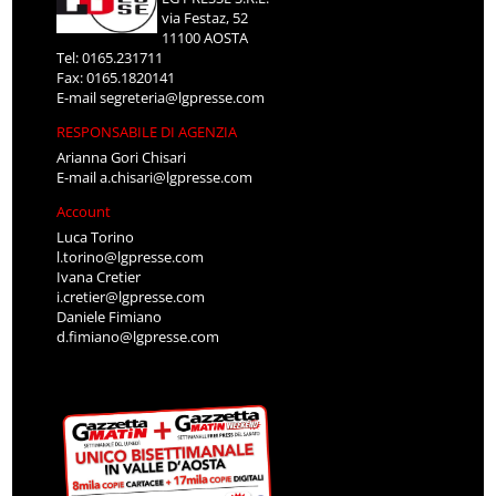
via Festaz, 52
11100 AOSTA
Tel: 0165.231711
Fax: 0165.1820141
E-mail
segreteria@lgpresse.com
RESPONSABILE DI AGENZIA
Arianna Gori Chisari
E-mail
a.chisari@lgpresse.com
Account
Luca Torino
l.torino@lgpresse.com
Ivana Cretier
i.cretier@lgpresse.com
Daniele Fimiano
d.fimiano@lgpresse.com