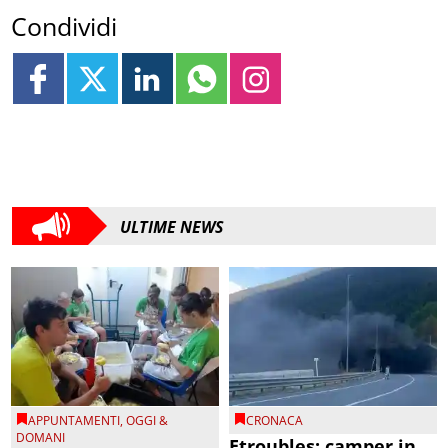
Condividi
ULTIME NEWS
APPUNTAMENTI
,
OGGI &
CRONACA
DOMANI
Etroubles: camper in