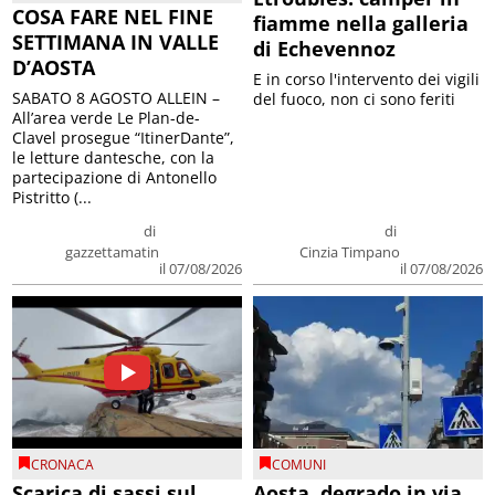
COSA FARE NEL FINE
fiamme nella galleria
SETTIMANA IN VALLE
di Echevennoz
D’AOSTA
E in corso l'intervento dei vigili
SABATO 8 AGOSTO ALLEIN –
del fuoco, non ci sono feriti
All’area verde Le Plan-de-
Clavel prosegue “ItinerDante”,
le letture dantesche, con la
partecipazione di Antonello
Pistritto (...
di
di
gazzettamatin
Cinzia Timpano
il 07/08/2026
il 07/08/2026
CRONACA
COMUNI
Scarica di sassi sul
Aosta, degrado in via