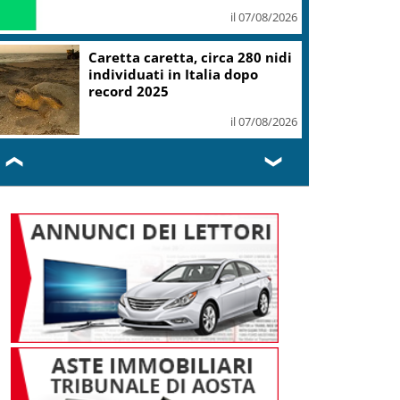
il 07/08/2026
Mondiali Wakeboard: primo
oro è azzurro, Noa Gualtieri
campione Under 14
il 07/08/2026
❮
❯