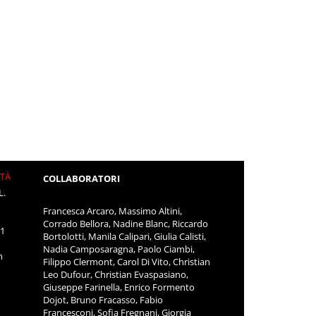
ITÀ
COLLABORATORI
L.
Francesca Arcaro, Massimo Altini,
Corrado Bellora, Nadine Blanc, Riccardo
11
Bortolotti, Manila Calipari, Giulia Calisti,
Nadia Camposaragna, Paolo Ciambi,
m
Filippo Clermont, Carol Di Vito, Christian
Leo Dufour, Christian Evaspasiano,
Giuseppe Farinella, Enrico Formento
Dojot, Bruno Fracasso, Fabio
Francesconi, Sofia Fregnani, Giorgia