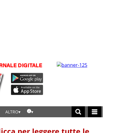
ALTRO
licca per leggere tutte le