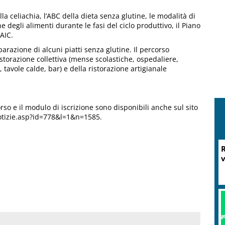
a celiachia, l’ABC della dieta senza glutine, le modalità di
 degli alimenti durante le fasi del ciclo produttivo, il Piano
AIC.
arazione di alcuni piatti senza glutine. Il percorso
istorazione collettiva (mense scolastiche, ospedaliere,
 tavole calde, bar) e della ristorazione artigianale
rso e il modulo di iscrizione sono disponibili anche sul sito
notizie.asp?id=778&l=1&n=1585.
M
P