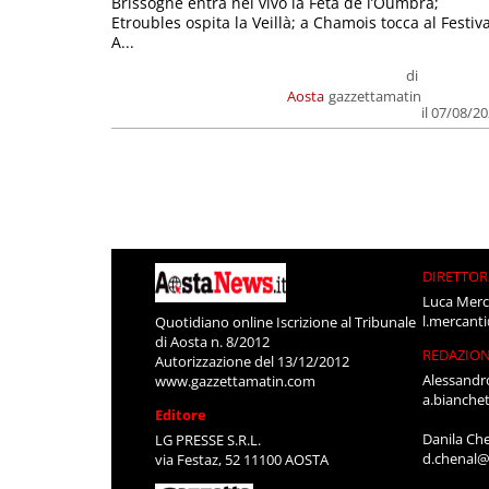
Brissogne entra nel vivo la Feta de l’Oumbra;
Etroubles ospita la Veillà; a Chamois tocca al Festiva
A...
di
Aosta
gazzettamatin
il 07/08/2
DIRETTOR
Luca Merc
l.mercant
Quotidiano online Iscrizione al Tribunale
di Aosta n. 8/2012
REDAZIO
Autorizzazione del 13/12/2012
Alessandr
www.gazzettamatin.com
a.bianche
Editore
Danila Ch
LG PRESSE S.R.L.
d.chenal@
via Festaz, 52 11100 AOSTA