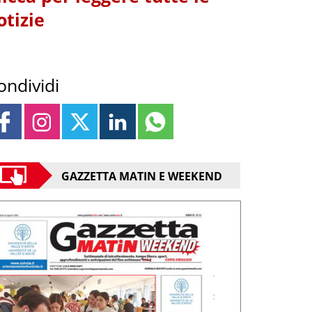
otizie
ondividi
GAZZETTA MATIN E WEEKEND