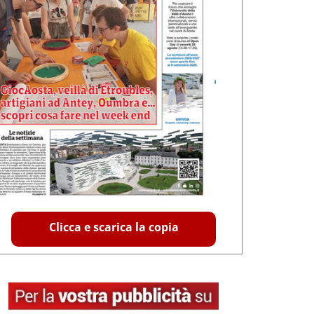
Clicca e scarica la copia