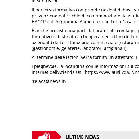
in seri rischi.
Il percorso formativo comprende nozioni di base sull
prevenzione dal rischio di contaminazione da glutine
HACCP e il Programma Alimentazione Fuori Casa di 
È anche prevista una parte laboratoriale con la prep
formativo è destinato a chi opera nei settori della r
aziendali) della ristorazione commerciale (ristoranti,
(gastronomie, gelaterie, laboratori artigianali).
Al termine delle lezioni verrà fornito un attestato. I
l pieghevole, la locandina con le informazioni sul co
internet dell’Azienda Usl: https://www.ausl.vda.it/
(re.aostanews.it)
ULTIME NEWS