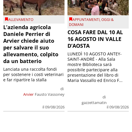
ALLEVAMENTO
APPUNTAMENTI
,
OGGI &
DOMANI
L’azienda agricola
COSA FARE DAL 10 AL
Daniele Perrier di
16 AGOSTO IN VALLE
Arvier chiede aiuto
D’AOSTA
per salvare il suo
allevamento, colpito
LUNEDÌ 10 AGOSTO ANTEY-
SAINT-ANDRÉ - Alla Sala
da un batterio
mostre Biblioteca sarà
Lanciata una raccolta fondi
possibile partecipare alla
per sostenere i costi veterinari
presentazione del libro di
e far ripartire la stalla
Maria Vassallo ed Enrico F...
di
Arvier
Fausto Vassoney
di
gazzettamatin
il 09/08/2026
il 09/08/2026