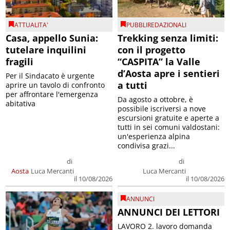
ATTUALITA'
PUBBLIREDAZIONALI
Casa, appello Sunia:
Trekking senza limiti:
tutelare inquilini
con il progetto
fragili
“CASPITA” la Valle
d’Aosta apre i sentieri
Per il Sindacato è urgente
a tutti
aprire un tavolo di confronto
per affrontare l'emergenza
Da agosto a ottobre, è
abitativa
possibile iscriversi a nove
escursioni gratuite e aperte a
tutti in sei comuni valdostani:
un'esperienza alpina
condivisa grazi...
di
di
Aosta
Luca Mercanti
Luca Mercanti
il 10/08/2026
il 10/08/2026
ANNUNCI
ANNUNCI DEI LETTORI
LAVORO 2. lavoro domanda