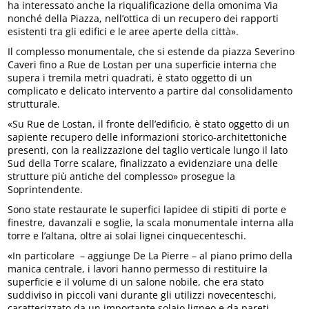
ha interessato anche la riqualificazione della omonima Via
nonché della Piazza, nell’ottica di un recupero dei rapporti
esistenti tra gli edifici e le aree aperte della città».
Il complesso monumentale, che si estende da piazza Severino
Caveri fino a Rue de Lostan per una superficie interna che
supera i tremila metri quadrati, è stato oggetto di un
complicato e delicato intervento a partire dal consolidamento
strutturale.
«Su Rue de Lostan, il fronte dell’edificio, è stato oggetto di un
sapiente recupero delle informazioni storico-architettoniche
presenti, con la realizzazione del taglio verticale lungo il lato
Sud della Torre scalare, finalizzato a evidenziare una delle
strutture più antiche del complesso» prosegue la
Soprintendente.
Sono state restaurate le superfici lapidee di stipiti di porte e
finestre, davanzali e soglie, la scala monumentale interna alla
torre e l’altana, oltre ai solai lignei cinquecenteschi.
«In particolare – aggiunge De La Pierre – al piano primo della
manica centrale, i lavori hanno permesso di restituire la
superficie e il volume di un salone nobile, che era stato
suddiviso in piccoli vani durante gli utilizzi novecenteschi,
caratterizzato da un importante solaio ligneo e da pareti