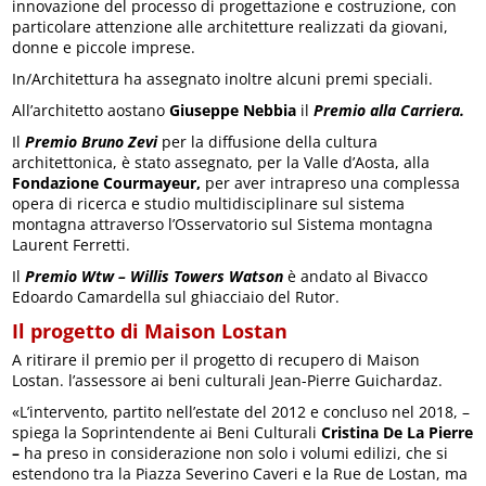
innovazione del processo di progettazione e costruzione, con
particolare attenzione alle architetture realizzati da giovani,
donne e piccole imprese.
In/Architettura ha assegnato inoltre alcuni premi speciali.
All’architetto aostano
Giuseppe Nebbia
il
Premio alla Carriera.
Il
Premio Bruno Zevi
per la diffusione della cultura
architettonica, è stato assegnato, per la Valle d’Aosta, alla
Fondazione Courmayeur,
per aver intrapreso una complessa
opera di ricerca e studio multidisciplinare sul sistema
montagna attraverso l’Osservatorio sul Sistema montagna
Laurent Ferretti.
Il
Premio Wtw – Willis Towers Watson
è andato al Bivacco
Edoardo Camardella sul ghiacciaio del Rutor.
Il progetto di Maison Lostan
A ritirare il premio per il progetto di recupero di Maison
Lostan. l’assessore ai beni culturali Jean-Pierre Guichardaz.
«L’intervento, partito nell’estate del 2012 e concluso nel 2018, –
spiega la Soprintendente ai Beni Culturali
Cristina De La Pierre
–
ha preso in considerazione non solo i volumi edilizi, che si
estendono tra la Piazza Severino Caveri e la Rue de Lostan, ma