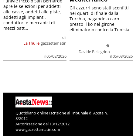
Funivie Piccolo San Bernardo
apre le selezioni per addetti
Gli azzurri sono stati sconfitti
alle casse, addetti alle piste,
nei quarti di finale dalla
addetti agli impianti,
Turchia, pagando a caro
conduttori e meccanici di
prezzo il ko nel girone
mezzi batt...
eliminatorio contro la Tunisia
di
La Thuile
gazzettamatin
di
Davide Pellegrino
il 05/08/2026
il 05/08/2026
Quotidiano online Iscrizione al Tribunale di Aosta n.
8/2012
Autorizzazione del 13/12/2012
www.gazzettamatin.com