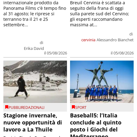
internazionale prodotto da
Breuil Cervinia è scattata a
Panorama Films c'è tempo fino
seguito della frana di oggi
al 31 agosto; le riprese si
sulla parete sud del Cervino;
terranno tra il 21 e 25
gli esperti raccomandano
settembre...
massima at...
di
cervinia
Alessandro Bianchet
di
Erika David
il 05/08/2026
il 05/08/2026
PUBBLIREDAZIONALI
SPORT
Stagione invernale,
Baseball5: l’Italia
nuove opportunità di
conclude al quinto
lavoro a La Thuile
posto i Giochi del
Mediterraneo