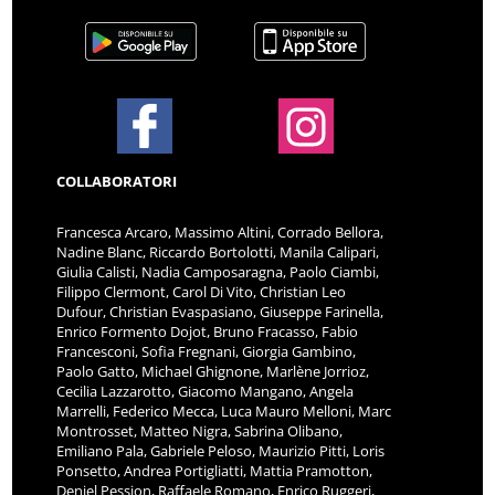
COLLABORATORI
Francesca Arcaro, Massimo Altini, Corrado Bellora,
Nadine Blanc, Riccardo Bortolotti, Manila Calipari,
Giulia Calisti, Nadia Camposaragna, Paolo Ciambi,
Filippo Clermont, Carol Di Vito, Christian Leo
Dufour, Christian Evaspasiano, Giuseppe Farinella,
Enrico Formento Dojot, Bruno Fracasso, Fabio
Francesconi, Sofia Fregnani, Giorgia Gambino,
Paolo Gatto, Michael Ghignone, Marlène Jorrioz,
Cecilia Lazzarotto, Giacomo Mangano, Angela
Marrelli, Federico Mecca, Luca Mauro Melloni, Marc
Montrosset, Matteo Nigra, Sabrina Olibano,
Emiliano Pala, Gabriele Peloso, Maurizio Pitti, Loris
Ponsetto, Andrea Portigliatti, Mattia Pramotton,
Deniel Pession, Raffaele Romano, Enrico Ruggeri,