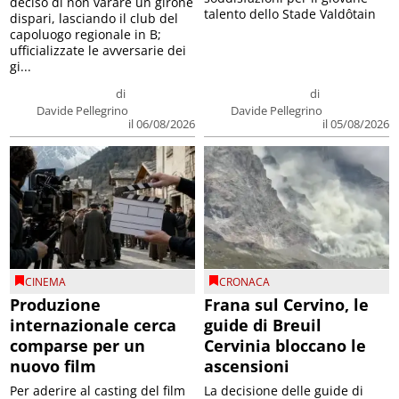
deciso di non varare un girone
talento dello Stade Valdôtain
dispari, lasciando il club del
capoluogo regionale in B;
ufficializzate le avversarie dei
gi...
di
di
Davide Pellegrino
Davide Pellegrino
il 06/08/2026
il 05/08/2026
CINEMA
CRONACA
Produzione
Frana sul Cervino, le
internazionale cerca
guide di Breuil
comparse per un
Cervinia bloccano le
nuovo film
ascensioni
Per aderire al casting del film
La decisione delle guide di