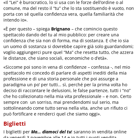
«Il “Lei” è burocratico, lo si usa con le forze dell’ordine o al
comune, ma del resto il “tu” che lo sta sostituendo è vuoto, non
porta con sé quella confidenza vera, quella familiarità che
intendo io».
«È per questo – spiega
Brignano
– che comincio questo
spettacolo dando del tu al mio pubblico: per creare una
confidenza che sia non di forma, ma di sostanza. E che io sia
un uomo di sostanza si dovrebbe capire già solo guardandomi;
voglio aggiungerci pure quel “Ma” che resetta tutto, che azzera
le distanze, che siano sociali, economiche o d’età».
«Siccome poi sono in vena di confidenze – confessa -, nel mio
spettacolo mi concedo di parlare di aspetti inediti della mia
professione e di una storia personale che poi assurge a
paradigma un po’ per tutti… sì, perché per la prima volta ho
deciso di raccontare le delusioni, le false partenze, tutti i “no”
che ho collezionato nella mia vita professionale – e non. Certo
sempre con un sorriso, mai prendendomi sul serio, ma
sottolineando come tutto serva nella vita, anche un rifiuto ci
può fortificare e renderci quel che siamo oggi».
Biglietti
I biglietti per
Ma… diamoci del tu
! saranno in vendita online
da venerdì 3 novembre alle 14 e in tutti i punti vendita