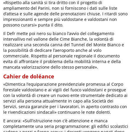
«Rispetto alla sanità si tira dritto con il progetto di
ampliamento del Parini, non si forniscono i dati sulle liste
d’attesa e sulle agende delle prenotazioni chiuse. I ritardi sono
impressionanti e sempre più valdostane e valdostani non
possono curarsi» punta il dito.
Il Defr mette poi nero su bianco l’avvio del collegamento
intervallivo nel vallone delle Cime Bianche, la volontà di
realizzare una seconda canna del Tunnel del Monte Bianco e
la possibilità di dedicare l’aeroporto anche al volo
commerciale. Rispetto al personale regionale il documento
evita di affrontare il problema della mobilità interna e della
mancata valorizzazione dello stesso personale».
Cahier de doléance
«Dimentica l’equiparazione previdenziale promessa al Corpo
forestale valdostano e ai vigili del fuoco valdostani e prosegue
con la volontà di creare un nuovo ente strumentale dedicato ai
servizi alla persona attualmente in capo alla Società dei
Servizi, senza garanzie per i lavoratori, in aperto contrasto con
le rivendicazioni sindacali» continuano le note dolenti.
E ancora: «Sull’istruzione non c’è attenzione e manca
completamente una seria programmazione: gli edifici scolastici
cadono a pezzi o fanno acqua; i docenti vengono pagati dopo