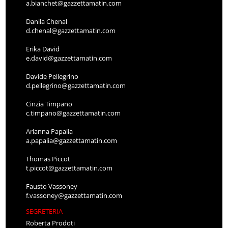
a.bianchet@gazzettamatin.com
Danila Chenal
d.chenal@gazzettamatin.com
Erika David
e.david@gazzettamatin.com
Davide Pellegrino
d.pellegrino@gazzettamatin.com
Cinzia Timpano
c.timpano@gazzettamatin.com
Arianna Papalia
a.papalia@gazzettamatin.com
Thomas Piccot
t.piccot@gazzettamatin.com
Fausto Vassoney
f.vassoney@gazzettamatin.com
SEGRETERIA
Roberta Prodoti