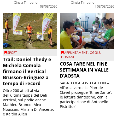
Cinzia Timpano
Cinzia Timpano
il 08/08/2026
il 08/08/2026
SPORT
APPUNTAMENTI
,
OGGI &
DOMANI
Trail: Daniel Thedy e
COSA FARE NEL FINE
Michela Comola
SETTIMANA IN VALLE
firmano il Vertical
D’AOSTA
Brusson-Bringuez a
tempo di record
SABATO 8 AGOSTO ALLEIN –
All’area verde Le Plan-de-
Oltre 200 atleti al via
Clavel prosegue “ItinerDante”,
dell'ultima tappa del Défì
le letture dantesche, con la
Vertical, sul podio anche
partecipazione di Antonello
Mathieu Brunod, Alex
Pistritto (...
Noussan, Miriam Di Vincenzo
e Kaitlin Allen