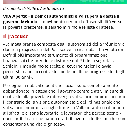
Il simbolo di Valle d'Aosta aperta
VdA Aperta: «il Defr di autonomisti e Pd supera a destra il
governo Meloni»
. Il movimento denuncia l’insensibilità verso
la povertà crescente, il salario minimo e le liste di attesa.
Il j’accuse
«La maggioranza composta dagli autonomisti della “réunion” e
dai finti progressisti del Pd – scrive in una nota – ha votato un
Defr (il più importante strumento di programmazione
finanziaria) che prende le distanze dal Pd della segretaria
Schlein, rimanda molte scelte al governo Meloni e avvia
percorsi in aperto contrasto con le politiche progressiste degli
ultimi 30 anni».
Prosegue la nota: «Le politiche sociali sono completamente
abbandonate in attesa che il governo centrale attivi misure di
contrasto alla povertà e intervenga sul salario minimo, proprio
il contrario della visione autonomista e del Pd nazionale che
sul salario minimo raccoglie firme. In Valle intanto continuano
gli sfratti e ci sono lavoratrici e lavoratori che percepiscono 7
euro lordi l’ora o che hanno orari di lavoro ridottissimi che non
consentono una vita dignitosa».