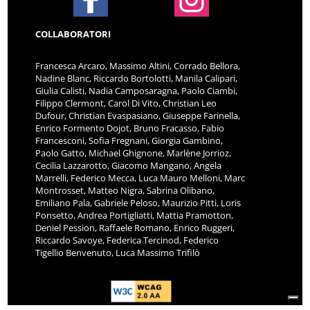
COLLABORATORI
Francesca Arcaro, Massimo Altini, Corrado Bellora,
Nadine Blanc, Riccardo Bortolotti, Manila Calipari,
Giulia Calisti, Nadia Camposaragna, Paolo Ciambi,
Filippo Clermont, Carol Di Vito, Christian Leo
Dufour, Christian Evaspasiano, Giuseppe Farinella,
Enrico Formento Dojot, Bruno Fracasso, Fabio
Francesconi, Sofia Fregnani, Giorgia Gambino,
Paolo Gatto, Michael Ghignone, Marlène Jorrioz,
Cecilia Lazzarotto, Giacomo Mangano, Angela
Marrelli, Federico Mecca, Luca Mauro Melloni, Marc
Montrosset, Matteo Nigra, Sabrina Olibano,
Emiliano Pala, Gabriele Peloso, Maurizio Pitti, Loris
Ponsetto, Andrea Portigliatti, Mattia Pramotton,
Deniel Pession, Raffaele Romano, Enrico Ruggeri,
Riccardo Savoye, Federica Tercinod, Federico
Tigellio Benvenuto, Luca Massimo Trifilò