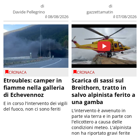
di
di
Davide Pellegrino
gazzettamatin
il 08/08/2026
il 07/08/2026
CRONACA
CRONACA
Etroubles: camper in
Scarica di sassi sul
fiamme nella galleria
Breithorn, tratto in
di Echevennoz
salvo alpinista ferito a
una gamba
E in corso l'intervento dei vigili
del fuoco, non ci sono feriti
L'intervento è avvenuto in
parte via terra e in parte con
l'elicottero a causa delle
condizioni meteo. L'alpinista
non ha riportato gravi ferite