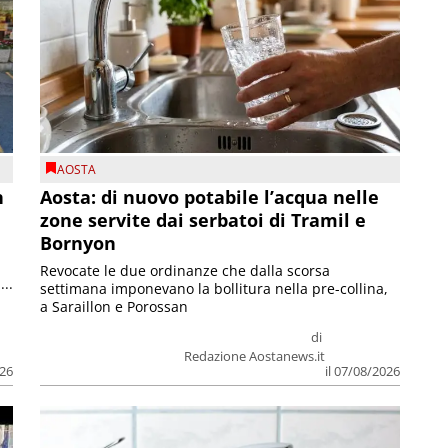
AOSTA
n
Aosta: di nuovo potabile l’acqua nelle
zone servite dai serbatoi di Tramil e
Bornyon
Revocate le due ordinanze che dalla scorsa
...
settimana imponevano la bollitura nella pre-collina,
a Saraillon e Porossan
di
Redazione Aostanews.it
026
il 07/08/2026