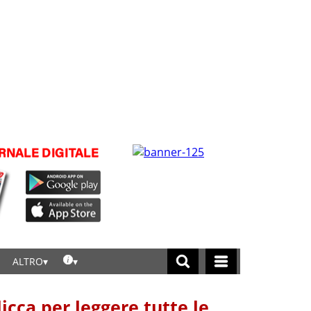
ALTRO
licca per leggere tutte le