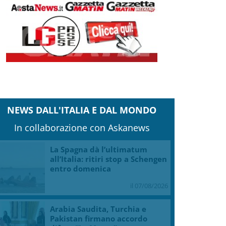
NEWS DALL'ITALIA E DAL MONDO
In collaborazione con Askanews
La Spagna dà l’ultimatum
all’Italia: ritiri stop a Schengen
entro domenica
il 07/08/2026
Arabia Saudita, Turchia e
Pakistan firmano accordo