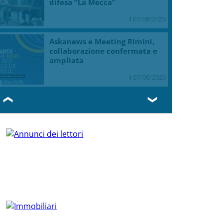
difesa “La Mecca”
il 07/08/2026
Askanews e Meeting Rimini,
collaborazione confermata e
ampliata
il 07/08/2026
❮
❯