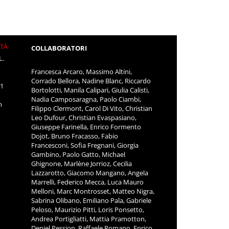
ITÀ
COLLABORATORI
L.
Francesca Arcaro, Massimo Altini,
Corrado Bellora, Nadine Blanc, Riccardo
11
Bortolotti, Manila Calipari, Giulia Calisti,
Nadia Camposaragna, Paolo Ciambi,
m
Filippo Clermont, Carol Di Vito, Christian
Leo Dufour, Christian Evaspasiano,
Giuseppe Farinella, Enrico Formento
Dojot, Bruno Fracasso, Fabio
Francesconi, Sofia Fregnani, Giorgia
Gambino, Paolo Gatto, Michael
Ghignone, Marlène Jorrioz, Cecilia
Lazzarotto, Giacomo Mangano, Angela
Marrelli, Federico Mecca, Luca Mauro
Melloni, Marc Montrosset, Matteo Nigra,
Sabrina Olibano, Emiliano Pala, Gabriele
Peloso, Maurizio Pitti, Loris Ponsetto,
Andrea Portigliatti, Mattia Pramotton,
Deniel Pession, Raffaele Romano, Enrico