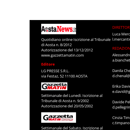
DIRETTOR
Luca Merc
l.mercant
Quotidiano online Iscrizione al Tribunale
di Aosta n. 8/2012
REDAZIO
Autorizzazione del 13/12/2012
Alessandr
www.gazzettamatin.com
a.bianche
Editore
Danila Ch
LG PRESSE S.R.L.
d.chenal@
via Festaz, 52 11100 AOSTA
Erika Davi
e.david@g
Settimanale del Lunedì. Iscrizione al
Tribunale di Aosta n. 9/2002
Davide Pel
Autorizzazione del 20/05/2002
d.pellegr
Cinzia Ti
c.timpan
Settimanale del Sabato. Iscrizione al