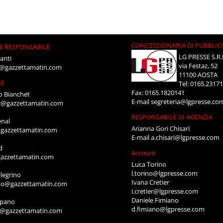
CONCESSIONARIA DI PUBBLIC
E RESPONSABILE
LG PRESSE S.R.
anti
via Festaz, 52
i@gazzettamatin.com
11100 AOSTA
NE
Tel: 0165.2317
Fax: 0165.1820141
o Bianchet
E-mail
segreteria@lgpresse.co
t@gazzettamatin.com
RESPONSABILE DI AGENZIA
enal
Arianna Gori Chisari
gazzettamatin.com
E-mail
a.chisari@lgpresse.com
d
Account
azzettamatin.com
Luca Torino
l.torino@lgpresse.com
legrino
Ivana Cretier
ino@gazzettamatin.com
i.cretier@lgpresse.com
Daniele Fimiano
mpano
d.fimiano@lgpresse.com
o@gazzettamatin.com