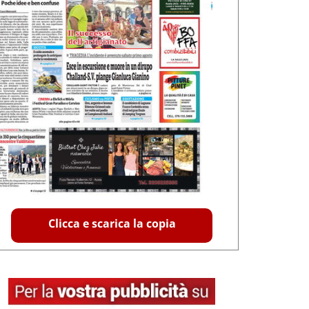
Clicca e scarica la copia