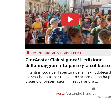
COMUNI
,
TURISMO & TEMPO LIBERO
GiocAosta: Ciak si gioca! L’edizione
della maggiore età parte già col botto
In tanti in coda per l'apertura della maxi ludoteca d
piazza Chanoux, per un evento che ormai non ha p
bisogno di presentazioni. Il festival andrà ...
di
Aosta
Alessandro Bianchet
il 07/08/2