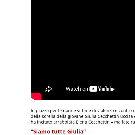
In piazza per le donne vittime di violenza e contro i
della sorella della giovane Giulia Cecchettin uccisa 
ha incitato arrabbiata Elena Cecchettin – ma fate r
“Siamo tutte Giulia”