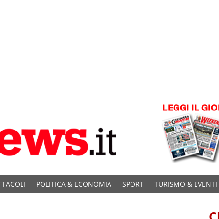
TTACOLI
POLITICA & ECONOMIA
SPORT
TURISMO & EVENTI
C