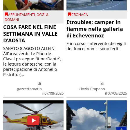
APPUNTAMENTI
,
OGGI &
CRONACA
DOMANI
Etroubles: camper in
COSA FARE NEL FINE
fiamme nella galleria
SETTIMANA IN VALLE
di Echevennoz
D’AOSTA
E in corso l'intervento dei vigili
SABATO 8 AGOSTO ALLEIN –
del fuoco, non ci sono feriti
All’area verde Le Plan-de-
Clavel prosegue “ItinerDante”,
le letture dantesche, con la
partecipazione di Antonello
Pistritto (...
di
di
gazzettamatin
Cinzia Timpano
il 07/08/2026
il 07/08/2026