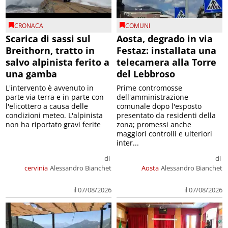
CRONACA
COMUNI
Scarica di sassi sul
Aosta, degrado in via
Breithorn, tratto in
Festaz: installata una
salvo alpinista ferito a
telecamera alla Torre
una gamba
del Lebbroso
L'intervento è avvenuto in
Prime contromosse
parte via terra e in parte con
dell'amministrazione
l'elicottero a causa delle
comunale dopo l'esposto
condizioni meteo. L'alpinista
presentato da residenti della
non ha riportato gravi ferite
zona; promessi anche
maggiori controlli e ulteriori
inter...
di
di
cervinia
Alessandro Bianchet
Aosta
Alessandro Bianchet
il 07/08/2026
il 07/08/2026