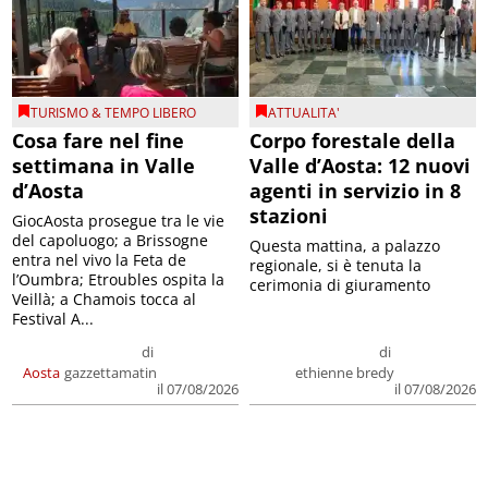
TURISMO & TEMPO LIBERO
ATTUALITA'
Cosa fare nel fine
Corpo forestale della
settimana in Valle
Valle d’Aosta: 12 nuovi
d’Aosta
agenti in servizio in 8
stazioni
GiocAosta prosegue tra le vie
del capoluogo; a Brissogne
Questa mattina, a palazzo
entra nel vivo la Feta de
regionale, si è tenuta la
l’Oumbra; Etroubles ospita la
cerimonia di giuramento
Veillà; a Chamois tocca al
Festival A...
di
di
Aosta
gazzettamatin
ethienne bredy
il 07/08/2026
il 07/08/2026