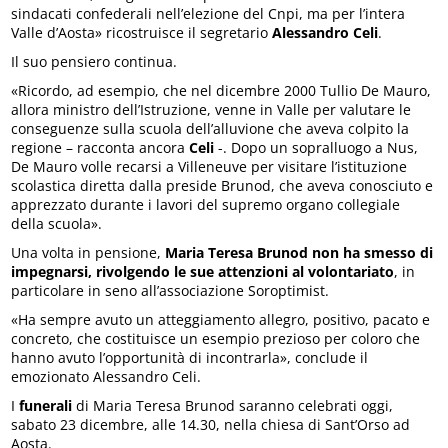
sindacati confederali nell’elezione del Cnpi, ma per l’intera
Valle d’Aosta» ricostruisce il segretario
Alessandro Celi
.
Il suo pensiero continua.
«Ricordo, ad esempio, che nel dicembre 2000 Tullio De Mauro,
allora ministro dell’Istruzione, venne in Valle per valutare le
conseguenze sulla scuola dell’alluvione che aveva colpito la
regione – racconta ancora
Celi
-. Dopo un sopralluogo a Nus,
De Mauro volle recarsi a Villeneuve per visitare l’istituzione
scolastica diretta dalla preside Brunod, che aveva conosciuto e
apprezzato durante i lavori del supremo organo collegiale
della scuola».
Una volta in pensione,
Maria Teresa Brunod non ha smesso di
impegnarsi, rivolgendo le sue attenzioni al volontariato
, in
particolare in seno all’associazione Soroptimist.
«Ha sempre avuto un atteggiamento allegro, positivo, pacato e
concreto, che costituisce un esempio prezioso per coloro che
hanno avuto l’opportunità di incontrarla», conclude il
emozionato Alessandro Celi.
I
funerali
di Maria Teresa Brunod saranno celebrati oggi,
sabato 23 dicembre, alle 14.30, nella chiesa di Sant’Orso ad
Aosta.