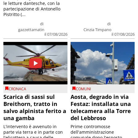
le letture dantesche, con la
partecipazione di Antonello
Pistritto (...
di
di
gazzettamatin
Cinzia Timpano
il 07/08/2026
il 07/08/2026
CRONACA
COMUNI
Scarica di sassi sul
Aosta, degrado in via
Breithorn, tratto in
Festaz: installata una
salvo alpinista ferito a
telecamera alla Torre
una gamba
del Lebbroso
L'intervento è avvenuto in
Prime contromosse
parte via terra e in parte con
dell'amministrazione
l'elicottero a causa delle
comunale dopo l'esposto