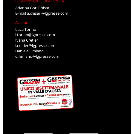
RESPONSABILE DI AGENZIA
Arianna Gori Chisari
E-mail
a.chisari@lgpresse.com
Account
Luca Torino
l.torino@lgpresse.com
Ivana Cretier
i.cretier@lgpresse.com
Daniele Fimiano
d.fimiano@lgpresse.com