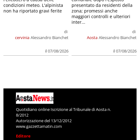
condizioni meteo. L'alpinista
presentato da residenti della
non ha riportato gravi ferite
zona; promessi anche
maggiori controlli e ulteriori
inter...
di
di
cervinia
Alessandro Bianchet
Aosta
Alessandro Bianchet
il 07/08/2026
il 07/08/2026
Quotidiano online Iscrizione al Tribunale di Aosta n.
8/2012
Autorizzazione del 13/12/2012
www.gazzettamatin.com
Editore