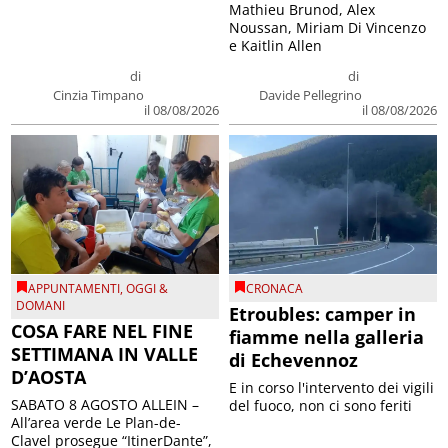
Mathieu Brunod, Alex
Noussan, Miriam Di Vincenzo
e Kaitlin Allen
di
di
Cinzia Timpano
Davide Pellegrino
il 08/08/2026
il 08/08/2026
APPUNTAMENTI
,
OGGI &
CRONACA
DOMANI
Etroubles: camper in
COSA FARE NEL FINE
fiamme nella galleria
SETTIMANA IN VALLE
di Echevennoz
D’AOSTA
E in corso l'intervento dei vigili
SABATO 8 AGOSTO ALLEIN –
del fuoco, non ci sono feriti
All’area verde Le Plan-de-
Clavel prosegue “ItinerDante”,