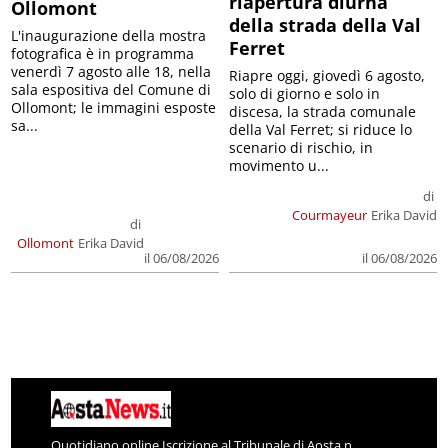
riapertura diurna
Ollomont
della strada della Val
L'inaugurazione della mostra
Ferret
fotografica è in programma
venerdì 7 agosto alle 18, nella
Riapre oggi, giovedì 6 agosto,
sala espositiva del Comune di
solo di giorno e solo in
Ollomont; le immagini esposte
discesa, la strada comunale
sa...
della Val Ferret; si riduce lo
scenario di rischio, in
movimento u...
di
Courmayeur
Erika David
di
Ollomont
Erika David
il 06/08/2026
il 06/08/2026
Quotidiano online Iscrizione al Tribunale di Aosta n.