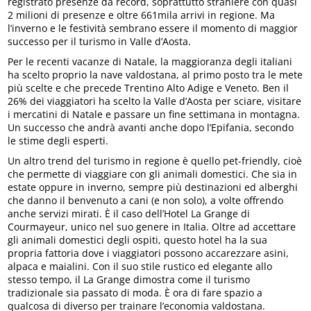
registrato presenze da record, soprattutto straniere con quasi
2 milioni di presenze e oltre 661mila arrivi in regione. Ma
l’inverno e le festività sembrano essere il momento di maggior
successo per il turismo in Valle d’Aosta.
Per le recenti vacanze di Natale, la maggioranza degli italiani
ha scelto proprio la nave valdostana, al primo posto tra le mete
più scelte e che precede Trentino Alto Adige e Veneto. Ben il
26% dei viaggiatori ha scelto la Valle d’Aosta per sciare, visitare
i mercatini di Natale e passare un fine settimana in montagna.
Un successo che andrà avanti anche dopo l’Epifania, secondo
le stime degli esperti.
Un altro trend del turismo in regione è quello pet-friendly, cioè
che permette di viaggiare con gli animali domestici. Che sia in
estate oppure in inverno, sempre più destinazioni ed alberghi
che danno il benvenuto a cani (e non solo), a volte offrendo
anche servizi mirati. È il caso dell’Hotel La Grange di
Courmayeur, unico nel suo genere in Italia. Oltre ad accettare
gli animali domestici degli ospiti, questo hotel ha la sua
propria fattoria dove i viaggiatori possono accarezzare asini,
alpaca e maialini. Con il suo stile rustico ed elegante allo
stesso tempo, il La Grange dimostra come il turismo
tradizionale sia passato di moda. È ora di fare spazio a
qualcosa di diverso per trainare l’economia valdostana.