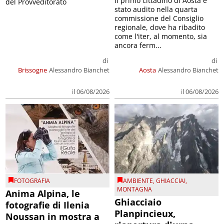
Il primo cittadino di Aosta è
del Provveditorato
stato audito nella quarta
commissione del Consiglio
regionale, dove ha ribadito
come l'iter, al momento, sia
ancora ferm...
di
di
Brissogne
Alessandro Bianchet
Aosta
Alessandro Bianchet
il 06/08/2026
il 06/08/2026
FOTOGRAFIA
AMBIENTE
,
GHIACCIAI
,
MONTAGNA
Anima Alpina, le
Ghiacciaio
fotografie di Ilenia
Planpincieux,
Noussan in mostra a