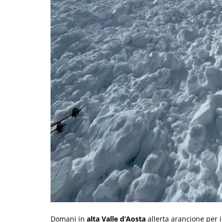
Domani in
alta Valle d’Aosta
allerta arancione per i