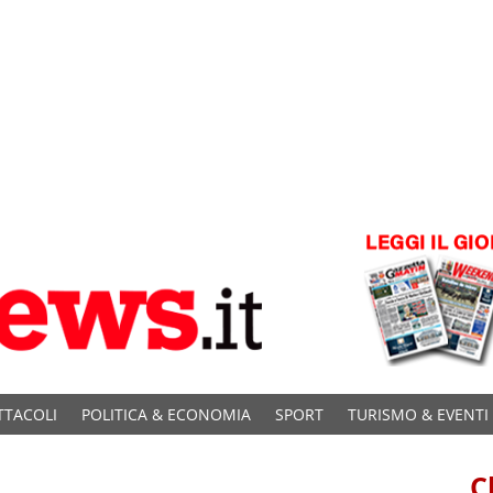
TTACOLI
POLITICA & ECONOMIA
SPORT
TURISMO & EVENTI
C