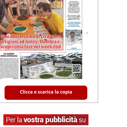
Clicca e scarica la copia