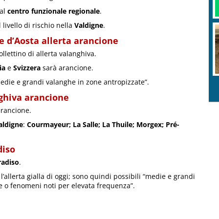
dal
centro funzionale regionale
.
livello di rischio nella
Valdigne
.
e d’Aosta allerta arancione
lettino di allerta valanghiva.
ia
e
Svizzera
sarà arancione.
medie e grandi valanghe in zone antropizzate”.
nghiva arancione
arancione.
ldigne
:
Courmayeur;
La Salle;
La Thuile;
Morgex;
Pré-
diso
radiso
.
’allerta gialla di oggi; sono quindi possibili “medie e grandi
 o fenomeni noti per elevata frequenza”.