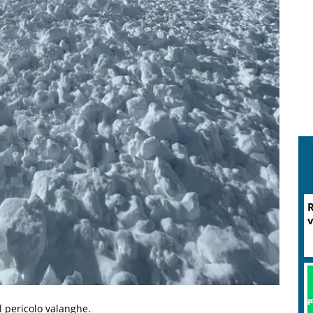
R
v
l pericolo valanghe.