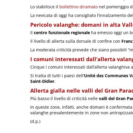
Lo stabilisce il
bollettino diramato
nel pomeriggio 
La nevicata di oggi ha consigliato l’innalzamento del 
Pericolo valanghe: domani in alta Vall
Il
centro funzionale regionale
ha emesso oggi un bol
Il livello di allerta sulla dorsale di confine con
Franc
La moderata criticità prevede che siano possibili “
I comuni interessati dall’allerta vala
Cinque i comuni interessati dall’allerta valanghiva 
Si tratta di tutti i paesi dell’
Unité des Communes Va
Saint-Didier
.
Allerta gialla nelle valli del Gran Para
Più basso il livello di criticità nelle
valli del Gran Pa
In queste zone, infatti, anche domani è confermata l
valanghe prevalentemente in zone non antropizzate
(d.p.)