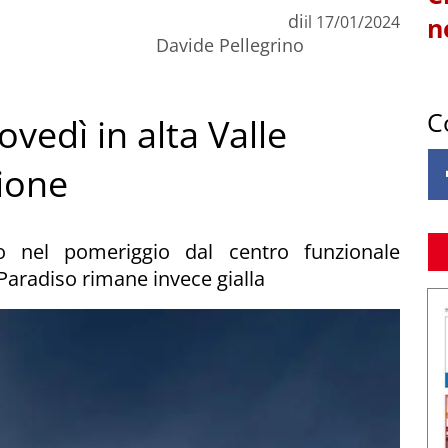
di
il
17/01/2024
n
Davide Pellegrino
C
ovedì in alta Valle
cione
ato nel pomeriggio dal centro funzionale
n Paradiso rimane invece gialla