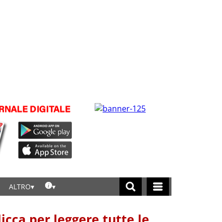
ALTRO
licca per leggere tutte le