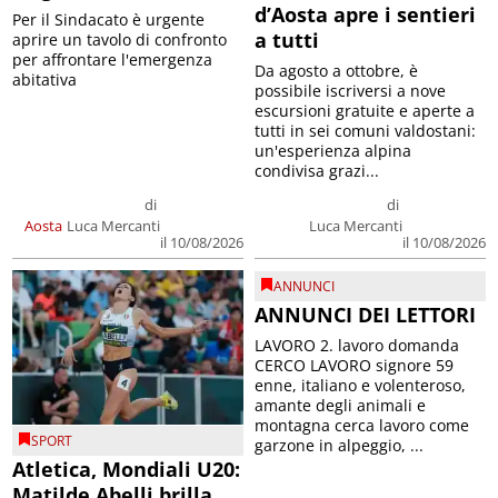
d’Aosta apre i sentieri
Per il Sindacato è urgente
a tutti
aprire un tavolo di confronto
per affrontare l'emergenza
Da agosto a ottobre, è
abitativa
possibile iscriversi a nove
escursioni gratuite e aperte a
tutti in sei comuni valdostani:
un'esperienza alpina
condivisa grazi...
di
di
Aosta
Luca Mercanti
Luca Mercanti
il 10/08/2026
il 10/08/2026
ANNUNCI
ANNUNCI DEI LETTORI
LAVORO 2. lavoro domanda
CERCO LAVORO signore 59
enne, italiano e volenteroso,
amante degli animali e
montagna cerca lavoro come
SPORT
garzone in alpeggio, ...
Atletica, Mondiali U20:
Matilde Abelli brilla