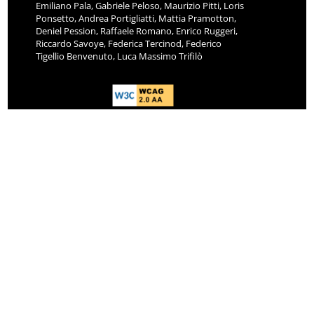
Emiliano Pala, Gabriele Peloso, Maurizio Pitti, Loris
Ponsetto, Andrea Portigliatti, Mattia Pramotton,
Deniel Pession, Raffaele Romano, Enrico Ruggeri,
Riccardo Savoye, Federica Tercinod, Federico
Tigellio Benvenuto, Luca Massimo Trifilò