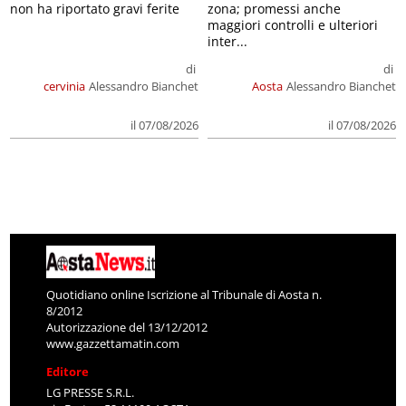
non ha riportato gravi ferite
zona; promessi anche
maggiori controlli e ulteriori
inter...
di
di
cervinia
Alessandro Bianchet
Aosta
Alessandro Bianchet
il 07/08/2026
il 07/08/2026
Quotidiano online Iscrizione al Tribunale di Aosta n.
8/2012
Autorizzazione del 13/12/2012
www.gazzettamatin.com
Editore
LG PRESSE S.R.L.