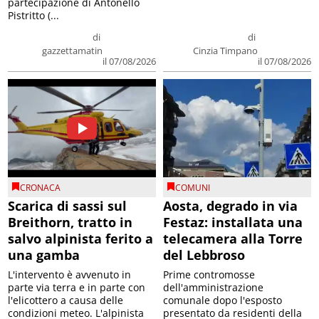
partecipazione di Antonello
Pistritto (...
di
di
gazzettamatin
Cinzia Timpano
il 07/08/2026
il 07/08/2026
CRONACA
COMUNI
Scarica di sassi sul
Aosta, degrado in via
Breithorn, tratto in
Festaz: installata una
salvo alpinista ferito a
telecamera alla Torre
una gamba
del Lebbroso
L'intervento è avvenuto in
Prime contromosse
parte via terra e in parte con
dell'amministrazione
l'elicottero a causa delle
comunale dopo l'esposto
condizioni meteo. L'alpinista
presentato da residenti della