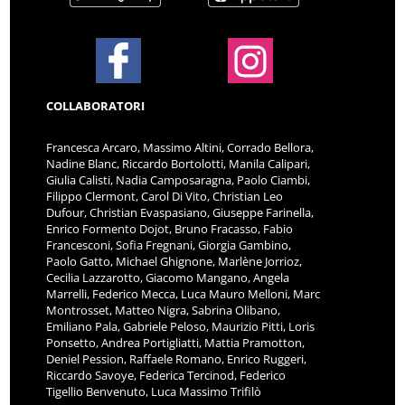
COLLABORATORI
Francesca Arcaro, Massimo Altini, Corrado Bellora,
Nadine Blanc, Riccardo Bortolotti, Manila Calipari,
Giulia Calisti, Nadia Camposaragna, Paolo Ciambi,
Filippo Clermont, Carol Di Vito, Christian Leo
Dufour, Christian Evaspasiano, Giuseppe Farinella,
Enrico Formento Dojot, Bruno Fracasso, Fabio
Francesconi, Sofia Fregnani, Giorgia Gambino,
Paolo Gatto, Michael Ghignone, Marlène Jorrioz,
Cecilia Lazzarotto, Giacomo Mangano, Angela
Marrelli, Federico Mecca, Luca Mauro Melloni, Marc
Montrosset, Matteo Nigra, Sabrina Olibano,
Emiliano Pala, Gabriele Peloso, Maurizio Pitti, Loris
Ponsetto, Andrea Portigliatti, Mattia Pramotton,
Deniel Pession, Raffaele Romano, Enrico Ruggeri,
Riccardo Savoye, Federica Tercinod, Federico
Tigellio Benvenuto, Luca Massimo Trifilò