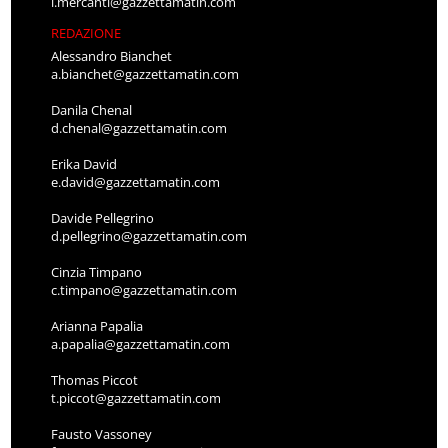
l.mercanti@gazzettamatin.com
REDAZIONE
Alessandro Bianchet
a.bianchet@gazzettamatin.com
Danila Chenal
d.chenal@gazzettamatin.com
Erika David
e.david@gazzettamatin.com
Davide Pellegrino
d.pellegrino@gazzettamatin.com
Cinzia Timpano
c.timpano@gazzettamatin.com
Arianna Papalia
a.papalia@gazzettamatin.com
Thomas Piccot
t.piccot@gazzettamatin.com
Fausto Vassoney