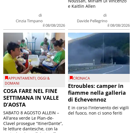
Noussan, Miriam Di Vincenzo
e Kaitlin Allen
di
di
Cinzia Timpano
Davide Pellegrino
il 08/08/2026
il 08/08/2026
APPUNTAMENTI
,
OGGI &
CRONACA
DOMANI
Etroubles: camper in
COSA FARE NEL FINE
fiamme nella galleria
SETTIMANA IN VALLE
di Echevennoz
D’AOSTA
E in corso l'intervento dei vigili
SABATO 8 AGOSTO ALLEIN –
del fuoco, non ci sono feriti
All’area verde Le Plan-de-
Clavel prosegue “ItinerDante”,
le letture dantesche, con la