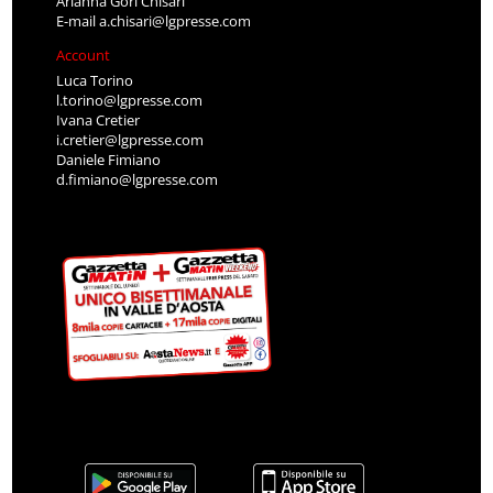
Arianna Gori Chisari
E-mail
a.chisari@lgpresse.com
Account
Luca Torino
l.torino@lgpresse.com
Ivana Cretier
i.cretier@lgpresse.com
Daniele Fimiano
d.fimiano@lgpresse.com