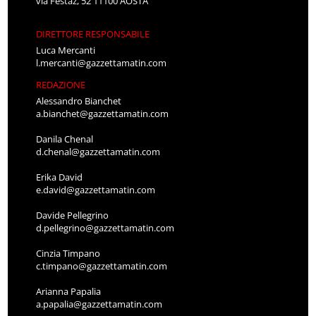
via Festaz, 52 11100 AOSTA
DIRETTORE RESPONSABILE
Luca Mercanti
l.mercanti@gazzettamatin.com
REDAZIONE
Alessandro Bianchet
a.bianchet@gazzettamatin.com
Danila Chenal
d.chenal@gazzettamatin.com
Erika David
e.david@gazzettamatin.com
Davide Pellegrino
d.pellegrino@gazzettamatin.com
Cinzia Timpano
c.timpano@gazzettamatin.com
Arianna Papalia
a.papalia@gazzettamatin.com