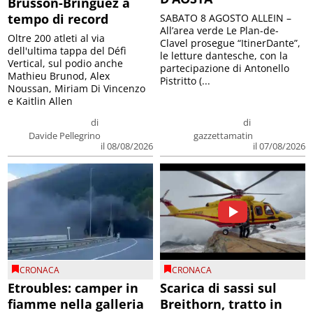
Brusson-Bringuez a
tempo di record
SABATO 8 AGOSTO ALLEIN –
All’area verde Le Plan-de-
Oltre 200 atleti al via
Clavel prosegue “ItinerDante”,
dell'ultima tappa del Défì
le letture dantesche, con la
Vertical, sul podio anche
partecipazione di Antonello
Mathieu Brunod, Alex
Pistritto (...
Noussan, Miriam Di Vincenzo
e Kaitlin Allen
di
di
Davide Pellegrino
gazzettamatin
il 08/08/2026
il 07/08/2026
CRONACA
CRONACA
Etroubles: camper in
Scarica di sassi sul
fiamme nella galleria
Breithorn, tratto in