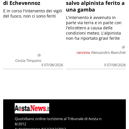
di Echevennoz
salvo alpinista ferito a
una gamba
E in corso l'intervento dei vigili
del fuoco, non ci sono feriti
L'intervento è avvenuto in
parte via terra e in parte con
l'elicottero a causa delle
condizioni meteo. L'alpinista
non ha riportato gravi ferite
di
cervinia
Alessandro Bianchet
di
Cinzia Timpano
il 07/08/2026
il 07/08/2026
Quotidiano online Iscrizione al Tribunale di Aosta n.
8/2012