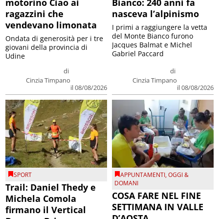
motorino Ciao ai
Bianco: 240 anni fa
ragazzini che
nasceva l’alpinismo
vendevano limonata
I primi a raggiungere la vetta
del Monte Bianco furono
Ondata di generosità per i tre
Jacques Balmat e Michel
giovani della provincia di
Gabriel Paccard
Udine
di
di
Cinzia Timpano
Cinzia Timpano
il 08/08/2026
il 08/08/2026
SPORT
APPUNTAMENTI
,
OGGI &
DOMANI
Trail: Daniel Thedy e
COSA FARE NEL FINE
Michela Comola
SETTIMANA IN VALLE
firmano il Vertical
D’AOSTA