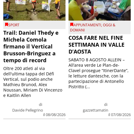
SPORT
APPUNTAMENTI
,
OGGI &
DOMANI
Trail: Daniel Thedy e
COSA FARE NEL FINE
Michela Comola
SETTIMANA IN VALLE
firmano il Vertical
D’AOSTA
Brusson-Bringuez a
tempo di record
SABATO 8 AGOSTO ALLEIN –
All’area verde Le Plan-de-
Oltre 200 atleti al via
Clavel prosegue “ItinerDante”,
dell'ultima tappa del Défì
le letture dantesche, con la
Vertical, sul podio anche
partecipazione di Antonello
Mathieu Brunod, Alex
Pistritto (...
Noussan, Miriam Di Vincenzo
e Kaitlin Allen
di
di
Davide Pellegrino
gazzettamatin
il 08/08/2026
il 07/08/2026