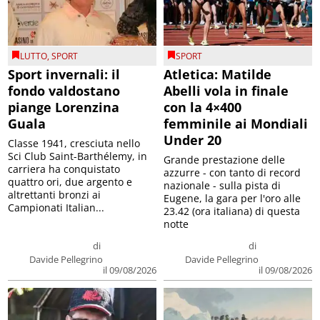
LUTTO
,
SPORT
SPORT
Sport invernali: il
Atletica: Matilde
fondo valdostano
Abelli vola in finale
piange Lorenzina
con la 4×400
Guala
femminile ai Mondiali
Under 20
Classe 1941, cresciuta nello
Sci Club Saint-Barthélemy, in
Grande prestazione delle
carriera ha conquistato
azzurre - con tanto di record
quattro ori, due argento e
nazionale - sulla pista di
altrettanti bronzi ai
Eugene, la gara per l'oro alle
Campionati Italian...
23.42 (ora italiana) di questa
notte
di
di
Davide Pellegrino
Davide Pellegrino
il 09/08/2026
il 09/08/2026