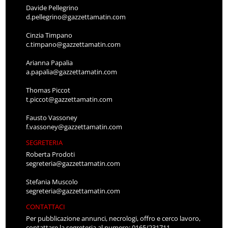
Davide Pellegrino
d.pellegrino@gazzettamatin.com
Cinzia Timpano
c.timpano@gazzettamatin.com
Arianna Papalia
a.papalia@gazzettamatin.com
Thomas Piccot
t.piccot@gazzettamatin.com
Fausto Vassoney
f.vassoney@gazzettamatin.com
SEGRETERIA
Roberta Prodoti
segreteria@gazzettamatin.com
Stefania Muscolo
segreteria@gazzettamatin.com
CONTATTACI
Per pubblicazione annunci, necrologi, offro e cerco lavoro,
contattare la segreteria al numero: 0165/231711