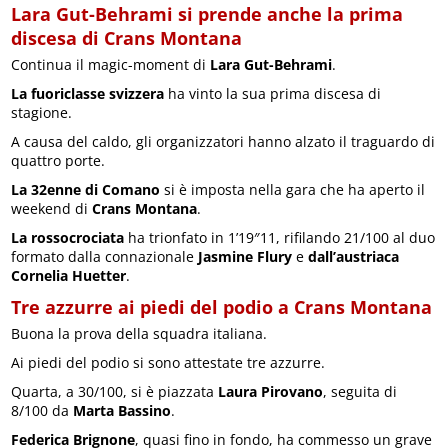
Lara Gut-Behrami si prende anche la prima
discesa di Crans Montana
Continua il magic-moment di
Lara Gut-Behrami
.
La fuoriclasse svizzera
ha vinto la sua prima discesa di
stagione.
A causa del caldo, gli organizzatori hanno alzato il traguardo di
quattro porte.
La 32enne di Comano
si è imposta nella gara che ha aperto il
weekend di
Crans Montana
.
La rossocrociata
ha trionfato in 1’19″11, rifilando 21/100 al duo
formato dalla connazionale
Jasmine Flury
e
dall’austriaca
Cornelia Huetter
.
Tre azzurre ai piedi del podio a Crans Montana
Buona la prova della squadra italiana.
Ai piedi del podio si sono attestate tre azzurre.
Quarta, a 30/100, si è piazzata
Laura Pirovano
, seguita di
8/100 da
Marta Bassino
.
Federica Brignone
, quasi fino in fondo, ha commesso un grave