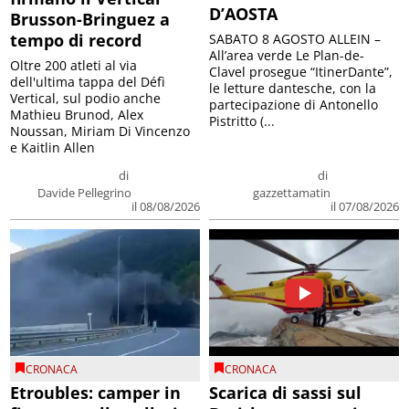
D’AOSTA
Brusson-Bringuez a
tempo di record
SABATO 8 AGOSTO ALLEIN –
All’area verde Le Plan-de-
Oltre 200 atleti al via
Clavel prosegue “ItinerDante”,
dell'ultima tappa del Défì
le letture dantesche, con la
Vertical, sul podio anche
partecipazione di Antonello
Mathieu Brunod, Alex
Pistritto (...
Noussan, Miriam Di Vincenzo
e Kaitlin Allen
di
di
Davide Pellegrino
gazzettamatin
il 08/08/2026
il 07/08/2026
CRONACA
CRONACA
Etroubles: camper in
Scarica di sassi sul