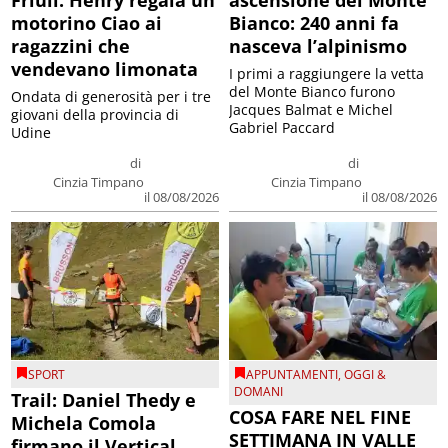
motorino Ciao ai
Bianco: 240 anni fa
ragazzini che
nasceva l’alpinismo
vendevano limonata
I primi a raggiungere la vetta
del Monte Bianco furono
Ondata di generosità per i tre
Jacques Balmat e Michel
giovani della provincia di
Gabriel Paccard
Udine
di
di
Cinzia Timpano
Cinzia Timpano
il 08/08/2026
il 08/08/2026
SPORT
APPUNTAMENTI
,
OGGI &
DOMANI
Trail: Daniel Thedy e
COSA FARE NEL FINE
Michela Comola
SETTIMANA IN VALLE
firmano il Vertical