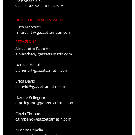
LG PRESSE S.R.L.
via Festaz, 52 11100 AOSTA
DIRETTORE RESPONSABILE
Luca Mercanti
l.mercanti@gazzettamatin.com
REDAZIONE
Alessandro Bianchet
a.bianchet@gazzettamatin.com
Danila Chenal
d.chenal@gazzettamatin.com
Erika David
e.david@gazzettamatin.com
Davide Pellegrino
d.pellegrino@gazzettamatin.com
Cinzia Timpano
c.timpano@gazzettamatin.com
Arianna Papalia