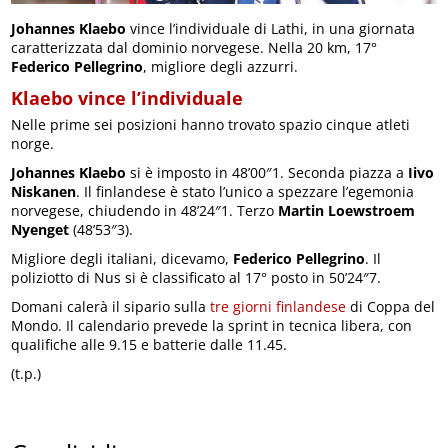
Johannes Klaebo
vince l’individuale di Lathi, in una giornata
caratterizzata dal dominio norvegese. Nella 20 km, 17°
Federico Pellegrino
, migliore degli azzurri.
Klaebo vince l’individuale
Nelle prime sei posizioni hanno trovato spazio cinque atleti
norge.
Johannes Klaebo
si è imposto in 48’00″1. Seconda piazza a
Iivo
Niskanen
. Il finlandese è stato l’unico a spezzare l’egemonia
norvegese, chiudendo in 48’24″1. Terzo
Martin Loewstroem
Nyenget
(48’53″3).
Migliore degli italiani, dicevamo,
Federico Pellegrino
. Il
poliziotto di Nus si è classificato al 17° posto in 50’24″7.
Domani calerà il sipario sulla
tre giorni finlandese
di Coppa del
Mondo. Il calendario prevede la sprint in tecnica libera, con
qualifiche alle 9.15 e batterie dalle 11.45.
(t.p.)