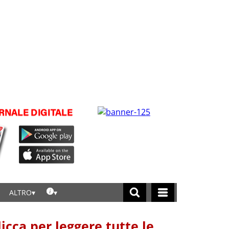
ALTRO
licca per leggere tutte le