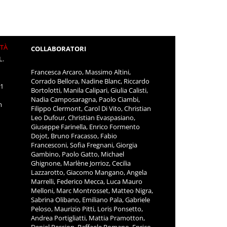
ITÀ
COLLABORATORI
L.
Francesca Arcaro, Massimo Altini,
Corrado Bellora, Nadine Blanc, Riccardo
11
Bortolotti, Manila Calipari, Giulia Calisti,
Nadia Camposaragna, Paolo Ciambi,
m
Filippo Clermont, Carol Di Vito, Christian
Leo Dufour, Christian Evaspasiano,
Giuseppe Farinella, Enrico Formento
Dojot, Bruno Fracasso, Fabio
Francesconi, Sofia Fregnani, Giorgia
Gambino, Paolo Gatto, Michael
Ghignone, Marlène Jorrioz, Cecilia
Lazzarotto, Giacomo Mangano, Angela
Marrelli, Federico Mecca, Luca Mauro
Melloni, Marc Montrosset, Matteo Nigra,
Sabrina Olibano, Emiliano Pala, Gabriele
Peloso, Maurizio Pitti, Loris Ponsetto,
Andrea Portigliatti, Mattia Pramotton,
Deniel Pession, Raffaele Romano, Enrico