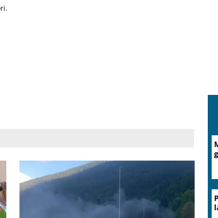
ri.
M
g
P
l