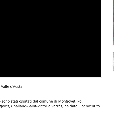
 Valle d’Aosta.
sono stati ospitati dal comune di Montjovet. Poi, il
tjovet, Challand-Saint-Victor e Verrès, ha dato il benvenuto