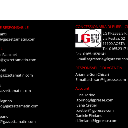
CONCESSIONARIA DI PUBBLIC
E RESPONSABILE
LG PRESSE S.R.
anti
via Festaz, 52
i@gazzettamatin.com
11100 AOSTA
NE
Tel: 0165.2317
Fax: 0165.1820141
o Bianchet
E-mail
segreteria@lgpresse.co
t@gazzettamatin.com
RESPONSABILE DI AGENZIA
enal
Arianna Gori Chisari
gazzettamatin.com
E-mail
a.chisari@lgpresse.com
d
Account
azzettamatin.com
Luca Torino
l.torino@lgpresse.com
legrino
Ivana Cretier
ino@gazzettamatin.com
i.cretier@lgpresse.com
Daniele Fimiano
mpano
d.fimiano@lgpresse.com
o@gazzettamatin.com