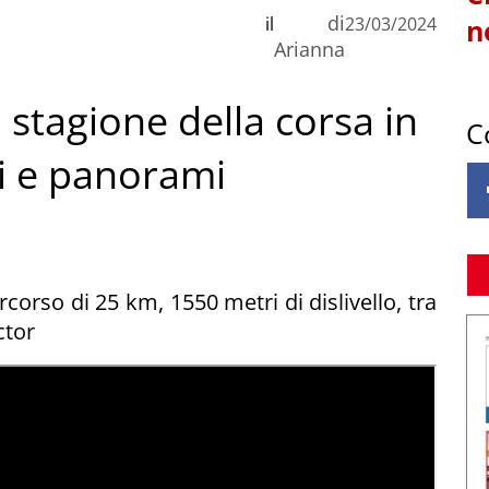
di
il
23/03/2024
n
Arianna
la stagione della corsa in
C
i e panorami
rcorso di 25 km, 1550 metri di dislivello, tra
ctor