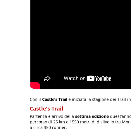
Con il
Castle’s Trail
è iniziata la stagione dei Trail in
Castle’s Trail
Partenza e arrivo della
settima edizione
quest’anno 
percorso di 25 km e 1550 metri di dislivello tra Mon
a circa 350 runner.