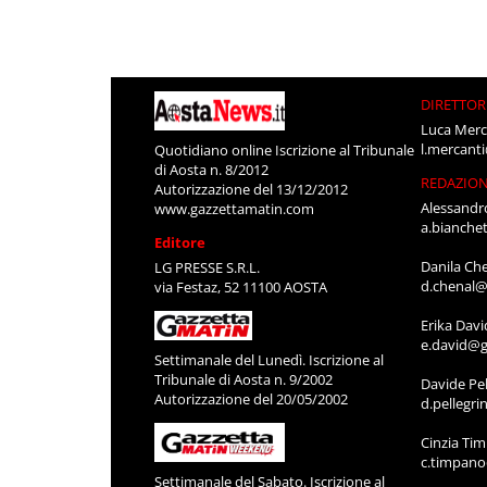
DIRETTOR
Luca Merc
l.mercant
Quotidiano online Iscrizione al Tribunale
di Aosta n. 8/2012
REDAZIO
Autorizzazione del 13/12/2012
Alessandr
www.gazzettamatin.com
a.bianche
Editore
Danila Ch
LG PRESSE S.R.L.
d.chenal@
via Festaz, 52 11100 AOSTA
Erika Davi
e.david@g
Settimanale del Lunedì. Iscrizione al
Tribunale di Aosta n. 9/2002
Davide Pel
Autorizzazione del 20/05/2002
d.pellegr
Cinzia Ti
c.timpan
Settimanale del Sabato. Iscrizione al