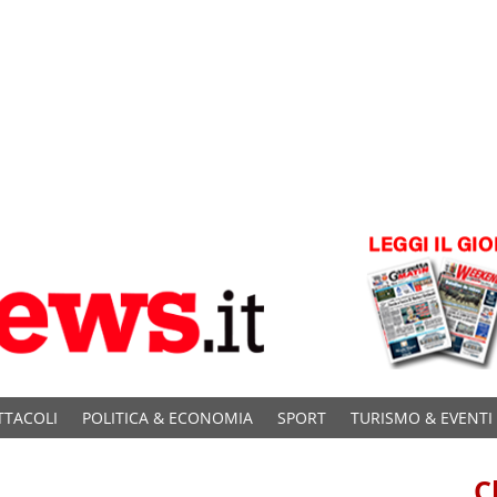
TTACOLI
POLITICA & ECONOMIA
SPORT
TURISMO & EVENTI
C