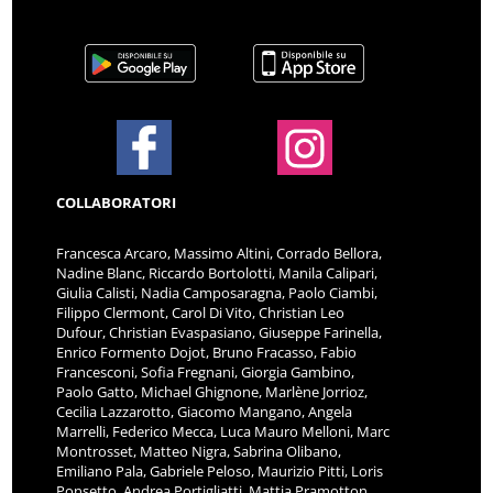
COLLABORATORI
Francesca Arcaro, Massimo Altini, Corrado Bellora,
Nadine Blanc, Riccardo Bortolotti, Manila Calipari,
Giulia Calisti, Nadia Camposaragna, Paolo Ciambi,
Filippo Clermont, Carol Di Vito, Christian Leo
Dufour, Christian Evaspasiano, Giuseppe Farinella,
Enrico Formento Dojot, Bruno Fracasso, Fabio
Francesconi, Sofia Fregnani, Giorgia Gambino,
Paolo Gatto, Michael Ghignone, Marlène Jorrioz,
Cecilia Lazzarotto, Giacomo Mangano, Angela
Marrelli, Federico Mecca, Luca Mauro Melloni, Marc
Montrosset, Matteo Nigra, Sabrina Olibano,
Emiliano Pala, Gabriele Peloso, Maurizio Pitti, Loris
Ponsetto, Andrea Portigliatti, Mattia Pramotton,