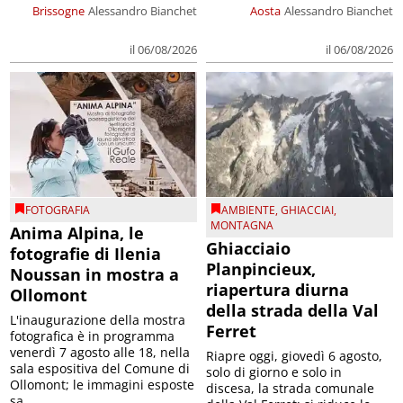
Brissogne
Alessandro Bianchet
Aosta
Alessandro Bianchet
il 06/08/2026
il 06/08/2026
FOTOGRAFIA
AMBIENTE
,
GHIACCIAI
,
MONTAGNA
Anima Alpina, le
Ghiacciaio
fotografie di Ilenia
Planpincieux,
Noussan in mostra a
riapertura diurna
Ollomont
della strada della Val
L'inaugurazione della mostra
Ferret
fotografica è in programma
venerdì 7 agosto alle 18, nella
Riapre oggi, giovedì 6 agosto,
sala espositiva del Comune di
solo di giorno e solo in
Ollomont; le immagini esposte
discesa, la strada comunale
sa...