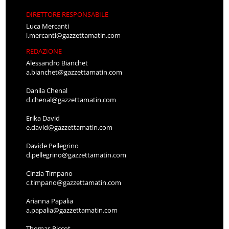
DIRETTORE RESPONSABILE
Luca Mercanti
l.mercanti@gazzettamatin.com
REDAZIONE
Alessandro Bianchet
a.bianchet@gazzettamatin.com
Danila Chenal
d.chenal@gazzettamatin.com
Erika David
e.david@gazzettamatin.com
Davide Pellegrino
d.pellegrino@gazzettamatin.com
Cinzia Timpano
c.timpano@gazzettamatin.com
Arianna Papalia
a.papalia@gazzettamatin.com
Thomas Piccot