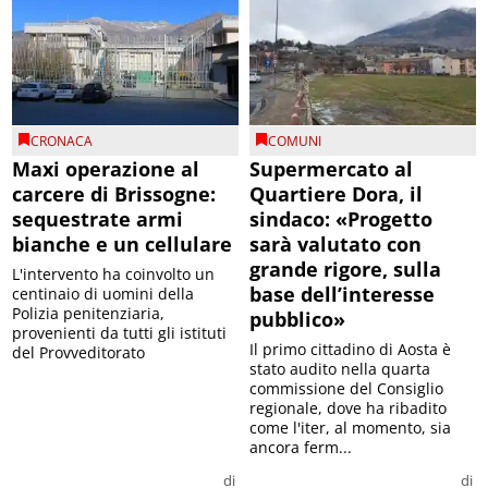
CRONACA
COMUNI
Maxi operazione al
Supermercato al
carcere di Brissogne:
Quartiere Dora, il
sequestrate armi
sindaco: «Progetto
bianche e un cellulare
sarà valutato con
grande rigore, sulla
L'intervento ha coinvolto un
base dell’interesse
centinaio di uomini della
Polizia penitenziaria,
pubblico»
provenienti da tutti gli istituti
Il primo cittadino di Aosta è
del Provveditorato
stato audito nella quarta
commissione del Consiglio
regionale, dove ha ribadito
come l'iter, al momento, sia
ancora ferm...
di
di