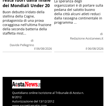
resta fuori dalla finale
La speranza degli
dei Mondiali Under 20
organizzatori è di portare sulla
pedana del salotto buono
Buon debutto iridato della
della città alcuni atleti reduci
stellina della Cogne,
dalla rassegna continentale in
protagonista di una prova
programma ...
coraggiosa nell'ultima frazione
della seconda batteria della
staffetta mist...
di
Redazione Aostanews.it
di
Davide Pellegrino
il 06/08/2026
il 06/08/2026
Quotidiano online Iscrizione al Tribunale di Aosta n.
8/2012
Autorizzazione del 13/12/2012
www.gazzettamatin.com