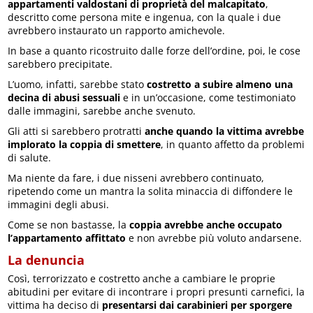
appartamenti valdostani di proprietà del malcapitato
,
descritto come persona mite e ingenua, con la quale i due
avrebbero instaurato un rapporto amichevole.
In base a quanto ricostruito dalle forze dell’ordine, poi, le cose
sarebbero precipitate.
L’uomo, infatti, sarebbe stato
costretto a subire almeno una
decina di abusi sessuali
e in un’occasione, come testimoniato
dalle immagini, sarebbe anche svenuto.
Gli atti si sarebbero protratti
anche quando la vittima avrebbe
implorato la coppia di smettere
, in quanto affetto da problemi
di salute.
Ma niente da fare, i due nisseni avrebbero continuato,
ripetendo come un mantra la solita minaccia di diffondere le
immagini degli abusi.
Come se non bastasse, la
coppia avrebbe anche occupato
l’appartamento affittato
e non avrebbe più voluto andarsene.
La denuncia
Così, terrorizzato e costretto anche a cambiare le proprie
abitudini per evitare di incontrare i propri presunti carnefici, la
vittima ha deciso di
presentarsi dai carabinieri per sporgere