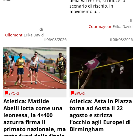
della Val Ferret; si riduce lo
scenario di rischio, in
movimento u...
di
Courmayeur
Erika David
di
Ollomont
Erika David
il 06/08/2026
il 06/08/2026
SPORT
SPORT
Atletica: Matilde
Atletica: Asta in Piazza
Abelli lotta come una
torna ad Aosta il 22
leonessa, la 4×400
agosto e strizza
azzurra firma il
l’occhio agli Europei di
primato nazionale, ma
Birmingham