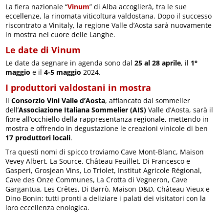
La fiera nazionale “
Vinum
” di Alba accoglierà, tra le sue
eccellenze, la rinomata viticoltura valdostana. Dopo il successo
riscontrato a Vinitaly, la regione Valle d’Aosta sarà nuovamente
in mostra nel cuore delle Langhe.
Le date di Vinum
Le date da segnare in agenda sono dal
25 al 28 aprile
, il
1°
maggio
e il
4-5 maggio
2024.
I produttori valdostani in mostra
Il
Consorzio Vini Valle d’Aosta
, affiancato dai sommelier
dell’
Associazione Italiana Sommelier (AIS)
Valle d’Aosta, sarà il
fiore all’occhiello della rappresentanza regionale, mettendo in
mostra e offrendo in degustazione le creazioni vinicole di ben
17 produttori locali
.
Tra questi nomi di spicco troviamo Cave Mont-Blanc, Maison
Vevey Albert, La Source, Château Feuillet, Di Francesco e
Gasperi, Grosjean Vins, Lo Triolet, Institut Agricole Régional,
Cave des Onze Communes, La Crotta di Vegneron, Cave
Gargantua, Les Crêtes, Di Barrò, Maison D&D, Château Vieux e
Dino Bonin: tutti pronti a deliziare i palati dei visitatori con la
loro eccellenza enologica.