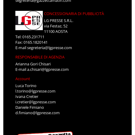
segreteria@gazzettamatin.com
CONCESSIONARIA DI PUBBLICITÀ
LG PRESSE S.R.L.
via Festaz, 52
11100 AOSTA
Tel: 0165.231711
Fax: 0165.1820141
E-mail
segreteria@lgpresse.com
RESPONSABILE DI AGENZIA
Arianna Gori Chisari
E-mail
a.chisari@lgpresse.com
Account
Luca Torino
l.torino@lgpresse.com
Ivana Cretier
i.cretier@lgpresse.com
Daniele Fimiano
d.fimiano@lgpresse.com