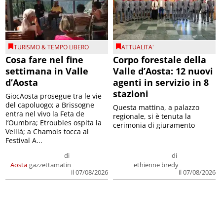
TURISMO & TEMPO LIBERO
ATTUALITA'
Cosa fare nel fine
Corpo forestale della
settimana in Valle
Valle d’Aosta: 12 nuovi
d’Aosta
agenti in servizio in 8
stazioni
GiocAosta prosegue tra le vie
del capoluogo; a Brissogne
Questa mattina, a palazzo
entra nel vivo la Feta de
regionale, si è tenuta la
l’Oumbra; Etroubles ospita la
cerimonia di giuramento
Veillà; a Chamois tocca al
Festival A...
di
di
Aosta
gazzettamatin
ethienne bredy
il 07/08/2026
il 07/08/2026