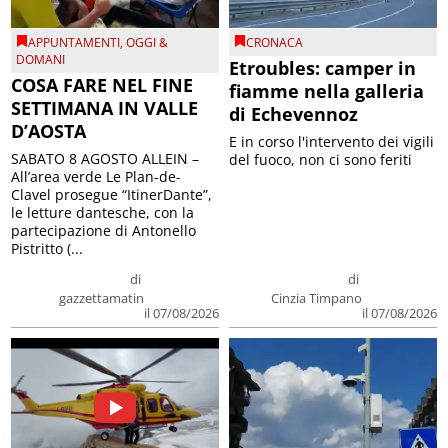
APPUNTAMENTI
,
OGGI &
CRONACA
DOMANI
Etroubles: camper in
COSA FARE NEL FINE
fiamme nella galleria
SETTIMANA IN VALLE
di Echevennoz
D’AOSTA
E in corso l'intervento dei vigili
SABATO 8 AGOSTO ALLEIN –
del fuoco, non ci sono feriti
All’area verde Le Plan-de-
Clavel prosegue “ItinerDante”,
le letture dantesche, con la
partecipazione di Antonello
Pistritto (...
di
di
gazzettamatin
Cinzia Timpano
il 07/08/2026
il 07/08/2026