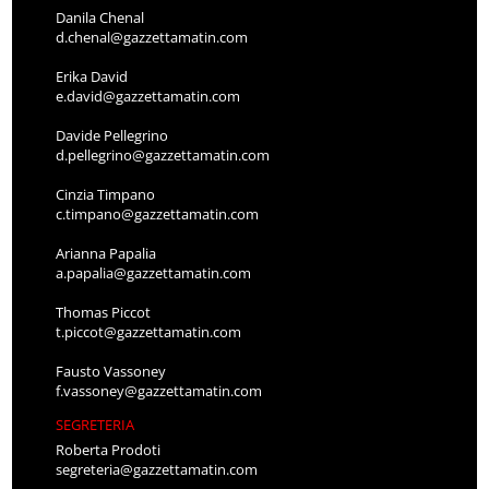
Danila Chenal
d.chenal@gazzettamatin.com
Erika David
e.david@gazzettamatin.com
Davide Pellegrino
d.pellegrino@gazzettamatin.com
Cinzia Timpano
c.timpano@gazzettamatin.com
Arianna Papalia
a.papalia@gazzettamatin.com
Thomas Piccot
t.piccot@gazzettamatin.com
Fausto Vassoney
f.vassoney@gazzettamatin.com
SEGRETERIA
Roberta Prodoti
segreteria@gazzettamatin.com