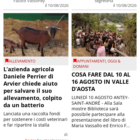
Fausto Vassoney
segreteria
il 10/08/2026
il 10/08/2026
ALLEVAMENTO
APPUNTAMENTI
,
OGGI &
DOMANI
L’azienda agricola
COSA FARE DAL 10 AL
Daniele Perrier di
16 AGOSTO IN VALLE
Arvier chiede aiuto
D’AOSTA
per salvare il suo
allevamento, colpito
LUNEDÌ 10 AGOSTO ANTEY-
SAINT-ANDRÉ - Alla Sala
da un batterio
mostre Biblioteca sarà
Lanciata una raccolta fondi
possibile partecipare alla
per sostenere i costi veterinari
presentazione del libro di
e far ripartire la stalla
Maria Vassallo ed Enrico F...
di