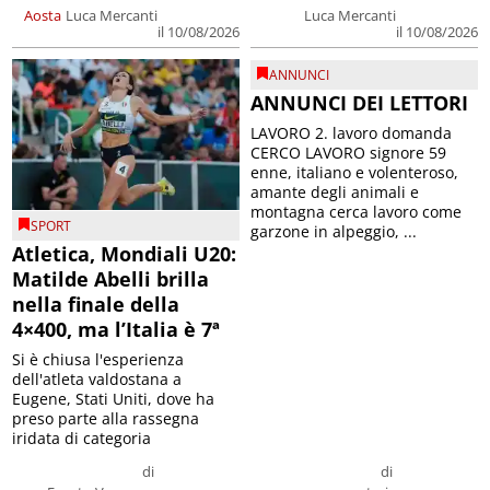
Aosta
Luca Mercanti
Luca Mercanti
il 10/08/2026
il 10/08/2026
ANNUNCI
ANNUNCI DEI LETTORI
LAVORO 2. lavoro domanda
CERCO LAVORO signore 59
enne, italiano e volenteroso,
amante degli animali e
montagna cerca lavoro come
SPORT
garzone in alpeggio, ...
Atletica, Mondiali U20:
Matilde Abelli brilla
nella finale della
4×400, ma l’Italia è 7ª
Si è chiusa l'esperienza
dell'atleta valdostana a
Eugene, Stati Uniti, dove ha
preso parte alla rassegna
iridata di categoria
di
di