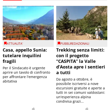
ATTUALITA'
PUBBLIREDAZIONALI
Casa, appello Sunia:
Trekking senza limiti:
tutelare inquilini
con il progetto
fragili
“CASPITA” la Valle
d’Aosta apre i sentieri
Per il Sindacato è urgente
a tutti
aprire un tavolo di confronto
per affrontare l'emergenza
Da agosto a ottobre, è
abitativa
possibile iscriversi a nove
escursioni gratuite e aperte a
tutti in sei comuni valdostani:
un'esperienza alpina
condivisa grazi...
di
di