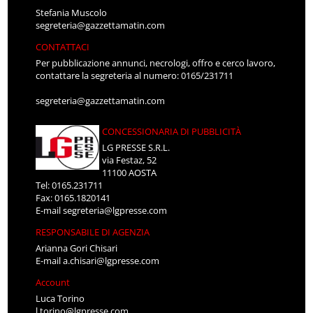
Stefania Muscolo
segreteria@gazzettamatin.com
CONTATTACI
Per pubblicazione annunci, necrologi, offro e cerco lavoro,
contattare la segreteria al numero: 0165/231711
segreteria@gazzettamatin.com
CONCESSIONARIA DI PUBBLICITÀ
LG PRESSE S.R.L.
via Festaz, 52
11100 AOSTA
Tel: 0165.231711
Fax: 0165.1820141
E-mail
segreteria@lgpresse.com
RESPONSABILE DI AGENZIA
Arianna Gori Chisari
E-mail
a.chisari@lgpresse.com
Account
Luca Torino
l.torino@lgpresse.com