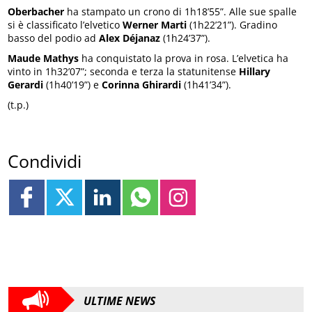
Oberbacher
ha stampato un crono di 1h18’55”. Alle sue spalle
si è classificato l’elvetico
Werner Marti
(1h22’21”). Gradino
basso del podio ad
Alex Déjanaz
(1h24’37”).
Maude Mathys
ha conquistato la prova in rosa. L’elvetica ha
vinto in 1h32’07”; seconda e terza la statunitense
Hillary
Gerardi
(1h40’19”) e
Corinna Ghirardi
(1h41’34”).
(t.p.)
Condividi
ULTIME NEWS