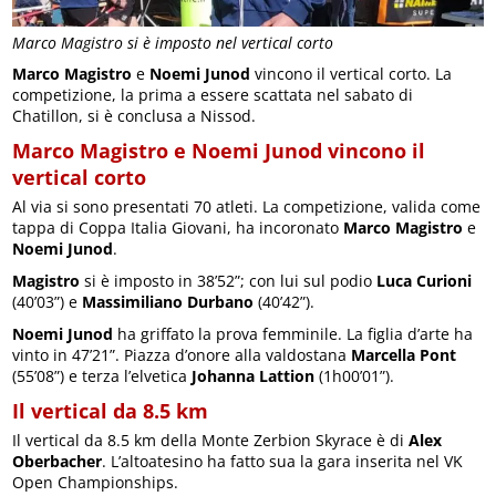
Marco Magistro si è imposto nel vertical corto
Marco Magistro
e
Noemi Junod
vincono il vertical corto. La
competizione, la prima a essere scattata nel sabato di
Chatillon, si è conclusa a Nissod.
Marco Magistro e Noemi Junod vincono il
vertical corto
Al via si sono presentati 70 atleti. La competizione, valida come
tappa di Coppa Italia Giovani, ha incoronato
Marco Magistro
e
Noemi Junod
.
Magistro
si è imposto in 38’52”; con lui sul podio
Luca Curioni
(40’03”) e
Massimiliano Durbano
(40’42”).
Noemi Junod
ha griffato la prova femminile. La figlia d’arte ha
vinto in 47’21”. Piazza d’onore alla valdostana
Marcella Pont
(55’08”) e terza l’elvetica
Johanna Lattion
(1h00’01”).
Il vertical da 8.5 km
Il vertical da 8.5 km della Monte Zerbion Skyrace è di
Alex
Oberbacher
. L’altoatesino ha fatto sua la gara inserita nel VK
Open Championships.