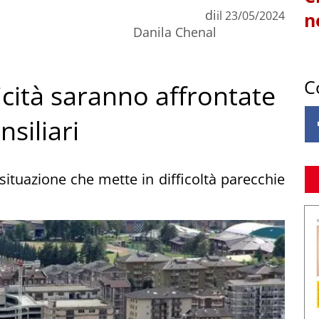
di
il
23/05/2024
n
Danila Chenal
C
ticità saranno affrontate
siliari
 situazione che mette in difficoltà parecchie