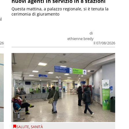
nuovi agenti in servizio in 8 stazioni
Questa mattina, a palazzo regionale, si è tenuta la
cerimonia di giuramento
l
di
ethienne bredy
026
il 07/08/2026
SALUTE
,
SANITÀ