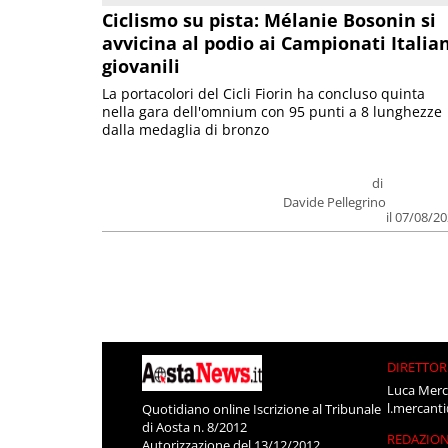
Ciclismo su pista: Mélanie Bosonin si
avvicina al podio ai Campionati Italia
giovanili
La portacolori del Cicli Fiorin ha concluso quinta
nella gara dell'omnium con 95 punti a 8 lunghezze
dalla medaglia di bronzo
di
Davide Pellegrino
il 07/08/2
DIRETTOR
Luca Merc
l.mercant
Quotidiano online Iscrizione al Tribunale
di Aosta n. 8/2012
REDAZIO
Autorizzazione del 13/12/2012