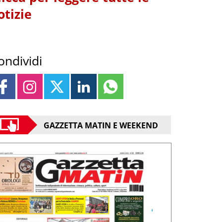
otizie
ondividi
GAZZETTA MATIN E WEEKEND