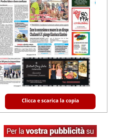
Clicca e scarica la copia