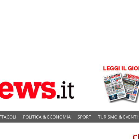
TTACOLI
POLITICA & ECONOMIA
SPORT
TURISMO & EVENTI
C