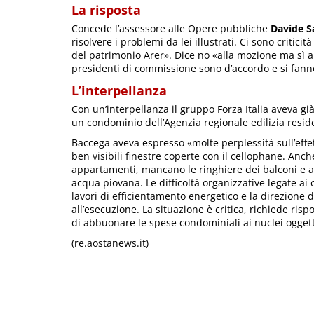
La risposta
Concede l’assessore alle Opere pubbliche
Davide S
risolvere i problemi da lei illustrati. Ci sono critici
del patrimonio Arer». Dice no «alla mozione ma sì all
presidenti di commissione sono d’accordo e si fanno
L’interpellanza
Con un’interpellanza il gruppo Forza Italia aveva già
un condominio dell’Agenzia regionale edilizia resid
Baccega aveva espresso «molte perplessità sull’eff
ben visibili finestre coperte con il cellophane. Anch
appartamenti, mancano le ringhiere dei balconi e alt
acqua piovana. Le difficoltà organizzative legate ai
lavori di efficientamento energetico e la direzione
all’esecuzione. La situazione è critica, richiede risp
di abbuonare le spese condominiali ai nuclei oggett
(re.aostanews.it)