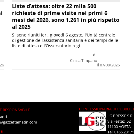
Liste d’attesa: oltre 22 mila 500
ni
richieste di prime visite nei primi 6
mesi del 2026, sono 1.261 in più rispetto
al 2025
Si sono riuniti ieri, giovedì 6 agosto, l'Unità centrale
di gestione dell’assistenza sanitaria e dei tempi delle
liste di attesa e l'Osservatorio regi...
di
Cinzia Timpano
026
il 07/08/2026
CONCESSIONARIA DI PUBBLIC
E RESPONSABILE
LG PRESSE S.R.
anti
via Festaz, 52
i@gazzettamatin.com
11100 AOSTA
NE
Tel: 0165.2317