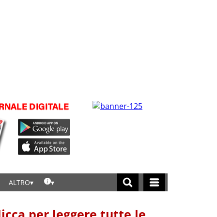
ALTRO
licca per leggere tutte le