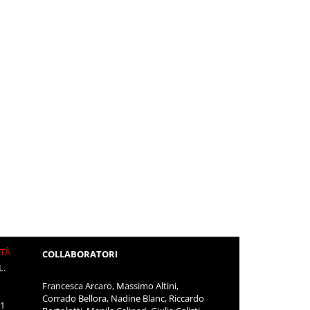
ITÀ
COLLABORATORI
L.
Francesca Arcaro, Massimo Altini,
Corrado Bellora, Nadine Blanc, Riccardo
11