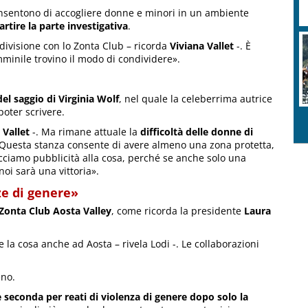
nsentono di accogliere donne e minori in un ambiente
rtire la parte investigativa
.
ndivisione con lo Zonta Club – ricorda
Viviana Vallet
-. È
R
minile trovino il modo di condividere».
c
del saggio di Virginia Wolf
, nel quale la celeberrima autrice
poter scrivere.
a
Vallet
-. Ma rimane attuale la
difficoltà delle donne di
 Questa stanza consente di avere almeno una zona protetta,
cciamo pubblicità alla cosa, perché se anche solo una
noi sarà una vittoria».
ze di genere»
Zonta Club Aosta Valley
, come ricorda la presidente
Laura
 la cosa anche ad Aosta – rivela Lodi -. Le collaborazioni
eno.
è seconda per reati di violenza di genere dopo solo la