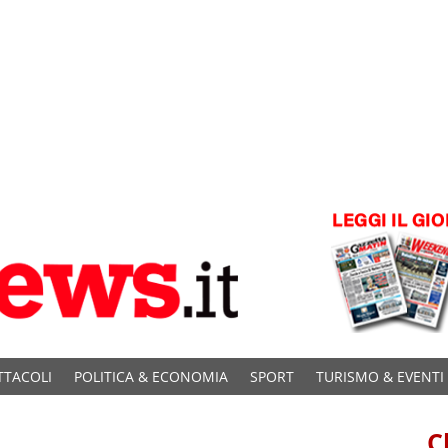
TTACOLI
POLITICA & ECONOMIA
SPORT
TURISMO & EVENTI
C