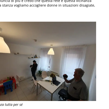
enuncia di più e credo che questa rete e questa vicinanza
stanza vogliamo accogliere donne in situazioni disagiate,
za tutta per sé