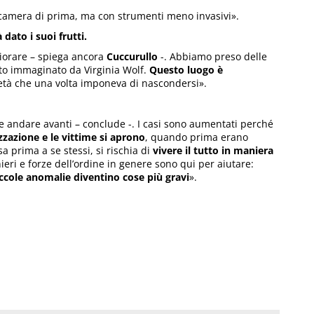
camera di prima, ma con strumenti meno invasivi».
dato i suoi frutti.
liorare – spiega ancora
Cuccurullo
-. Abbiamo preso delle
to immaginato da Virginia Wolf.
Questo luogo è
ietà che una volta imponeva di nascondersi».
 e andare avanti – conclude -. I casi sono aumentati perché
zzazione e le vittime si aprono
, quando prima erano
 prima a se stessi, si rischia di
vivere il tutto in maniera
eri e forze dell’ordine in genere sono qui per aiutare:
iccole anomalie diventino cose più gravi
».