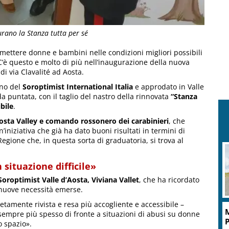
urano la Stanza tutta per sé
 mettere donne e bambini nelle condizioni migliori possibili
 C’è questo e molto di più nell’inaugurazione della nuova
di via Clavalité ad Aosta.
ano del
Soroptimist International Italia
e approdato in Valle
a puntata, con il taglio del nastro della rinnovata
“Stanza
bile
.
osta Valley
e comando rossonero dei carabinieri
, che
iniziativa che già ha dato buoni risultati in termini di
egione che, in questa sorta di graduatoria, si trova al
M
g
 situazione difficile»
Soroptimist Valle d’Aosta, Viviana Vallet
, che ha ricordato
e nuove necessità emerse.
tamente rivista e resa più accogliente e accessibile –
P
 sempre più spesso di fronte a situazioni di abusi su donne
l
 spazio».