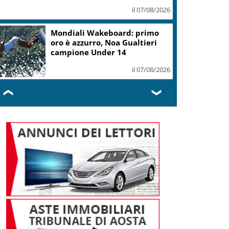
il 07/08/2026
.Fvg, Lenarduzzi (Pd): svolta immediata
ontro declino
il 07/08/2026
❮
❯