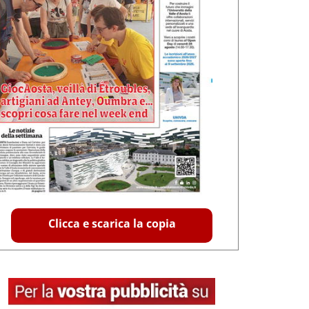
Clicca e scarica la copia