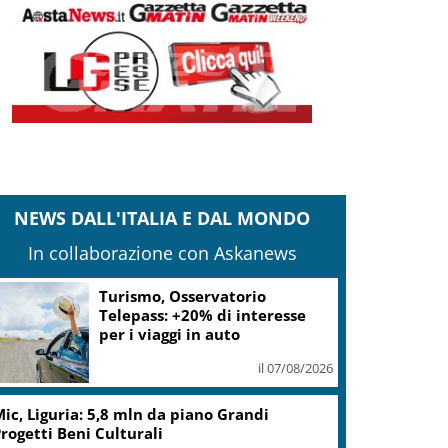
NEWS DALL'ITALIA E DAL MONDO
In collaborazione con Askanews
arcinelle, Manildo: tragedia che richiama
aranzia sicurezza
il 07/08/2026
rovince, Braidotti (Pd): per Friuli continua
a presa in giro