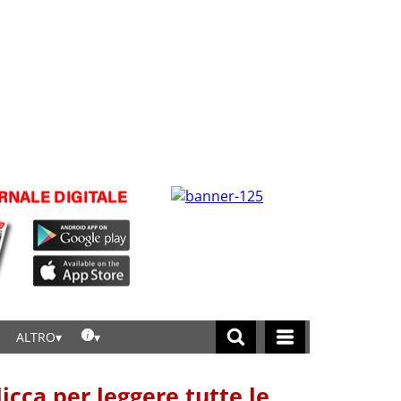
ALTRO
licca per leggere tutte le