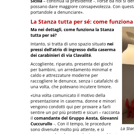
Sicilia
– continua la presidente -. Forse da noi si d
possano dare maggiore consapevolezza. Con questa 
portandole a denunciare».
La Stanza tutta per sé: come funziona
Ma nei dettagli, come funziona la Stanza
tutta per sé?
Intanto, si tratta di uno spazio situato
nei
pressi dell’atrio di ingresso della caserma
dei carabinieri di via Clavalité
.
Accogliente, riparato, presenta dei giochi
per bambini, un arredamento minimal e
caldo e attrezzature moderne per
raccogliere le denunce, senza i catafalchi di
una volta, che potevano incutere timore.
«Una volta comunicato il motivo della
presentazione in caserma, donne e minori
vengono condotti qui per provare a farli
sentire un po’ più protetti e sicuri – racconta
il
comandante del Gruppo Aosta, Giovanni
Cuccurullo
-. Con il tempo, le procedure
La Stan
sono divenute molto più attente, e si