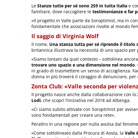
Le
Stanze tutte per sé sono 259 in tutta Italia
e co
familiare, dove raccogliere le
testimonianze e far pa
«Il progetto in Valle parte da Soroptimist, ma in co
fondamentale che associazioni rivolte al mondo fem
Il saggio di Virginia Wolf
Il nome,
Una stanza tutta per sé riprende il titolo 
britannica illustrava la necessità di uno spazio per 
«Siamo lontani da quel contesto – sottolinea ancor
trovare uno spazio e una dimensione nel mondo
.
in grado di trasmettere un senso di accoglienza. Fa
donna in più troverà il coraggio di denunciare, per 
Zonta Club: «Valle seconda per violen
Il progetto nasce anche dalla collaborazione con lo
Lodi
, che scoprì l’iniziativa nel 2018 ad Albenga.
«Ci siamo subito attivate con Soroptimist per avviare
sono fondamentali per creare una rete».
Peraltro in una regione per nulla avulsa dal fenom
«Come sottolineato dalla Procura di Aosta, la
Valle 