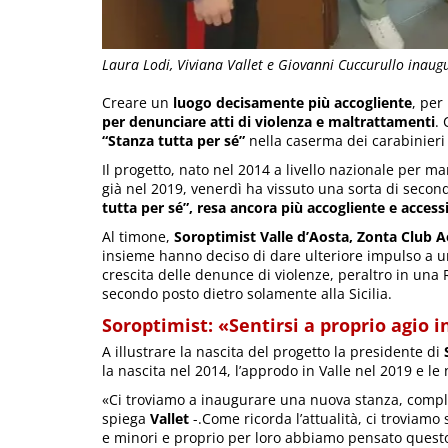
Laura Lodi, Viviana Vallet e Giovanni Cuccurullo inaug
Creare un
luogo decisamente più accogliente
, per
per denunciare atti di violenza e maltrattamenti
.
“Stanza tutta per sé”
nella caserma dei carabinieri 
Il progetto, nato nel 2014 a livello nazionale per m
già nel 2019, venerdì ha vissuto una sorta di second
tutta per sé”, resa ancora più accogliente e accessi
Al timone,
Soroptimist Valle d’Aosta, Zonta Club A
insieme hanno deciso di dare ulteriore impulso a un’
crescita delle denunce di violenze, peraltro in una R
secondo posto dietro solamente alla Sicilia.
Soroptimist: «Sentirsi a proprio agio in
A illustrare la nascita del progetto la presidente di
la nascita nel 2014, l’approdo in Valle nel 2019 e l
«Ci troviamo a inaugurare una nuova stanza, comple
spiega
Vallet
-.Come ricorda l’attualità, ci troviamo
e minori e proprio per loro abbiamo pensato questo