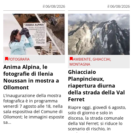
il 06/08/2026
il 06/08/2026
FOTOGRAFIA
AMBIENTE
,
GHIACCIAI
,
MONTAGNA
Anima Alpina, le
Ghiacciaio
fotografie di Ilenia
Planpincieux,
Noussan in mostra a
riapertura diurna
Ollomont
della strada della Val
L'inaugurazione della mostra
Ferret
fotografica è in programma
venerdì 7 agosto alle 18, nella
Riapre oggi, giovedì 6 agosto,
sala espositiva del Comune di
solo di giorno e solo in
Ollomont; le immagini esposte
discesa, la strada comunale
sa...
della Val Ferret; si riduce lo
scenario di rischio, in