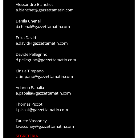
Alessandro Bianchet
a.bianchet@gazzettamatin.com
Danila Chenal
d.chenal@gazzettamatin.com
Erika David
e.david@gazzettamatin.com
Davide Pellegrino
d.pellegrino@gazzettamatin.com
Cinzia Timpano
c.timpano@gazzettamatin.com
Arianna Papalia
a.papalia@gazzettamatin.com
Thomas Piccot
t.piccot@gazzettamatin.com
Fausto Vassoney
f.vassoney@gazzettamatin.com
SEGRETERIA