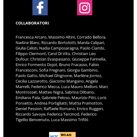
COLLABORATORI
Francesca Arcaro, Massimo Altini, Corrado Bellora,
Nadine Blanc, Riccardo Bortolotti, Manila Calipari,
Giulia Calisti, Nadia Camposaragna, Paolo Ciambi,
Filippo Clermont, Carol Di Vito, Christian Leo
Dufour, Christian Evaspasiano, Giuseppe Farinella,
Enrico Formento Dojot, Bruno Fracasso, Fabio
Francesconi, Sofia Fregnani, Giorgia Gambino,
Paolo Gatto, Michael Ghignone, Marlène Jorrioz,
Cecilia Lazzarotto, Giacomo Mangano, Angela
Marrelli, Federico Mecca, Luca Mauro Melloni, Marc
Montrosset, Matteo Nigra, Sabrina Olibano,
Emiliano Pala, Gabriele Peloso, Maurizio Pitti, Loris
Ponsetto, Andrea Portigliatti, Mattia Pramotton,
Deniel Pession, Raffaele Romano, Enrico Ruggeri,
Riccardo Savoye, Federica Tercinod, Federico
Tigellio Benvenuto, Luca Massimo Trifilò