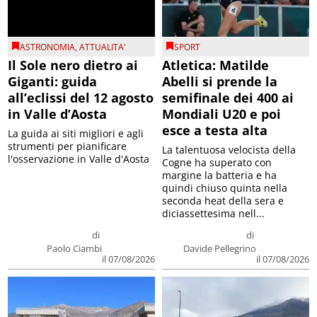
ASTRONOMIA
,
ATTUALITA'
SPORT
Il Sole nero dietro ai
Atletica: Matilde
Giganti: guida
Abelli si prende la
all’eclissi del 12 agosto
semifinale dei 400 ai
in Valle d’Aosta
Mondiali U20 e poi
esce a testa alta
La guida ai siti migliori e agli
strumenti per pianificare
La talentuosa velocista della
l'osservazione in Valle d'Aosta
Cogne ha superato con
margine la batteria e ha
quindi chiuso quinta nella
seconda heat della sera e
diciassettesima nell...
di
di
Paolo Ciambi
Davide Pellegrino
il 07/08/2026
il 07/08/2026