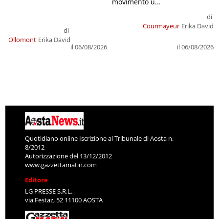
movimento u...
di
Courmayeur
Erika David
di
Ollomont
Erika David
il 06/08/2026
il 06/08/2026
Quotidiano online Iscrizione al Tribunale di Aosta n.
8/2012
Autorizzazione del 13/12/2012
www.gazzettamatin.com
Editore
LG PRESSE S.R.L.
via Festaz, 52 11100 AOSTA