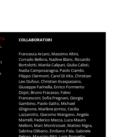
ITÀ
COLLABORATORI
L.
Francesca Arcaro, Massimo Altini,
Corrado Bellora, Nadine Blanc, Riccardo
11
Bortolotti, Manila Calipari, Giulia Calisti,
Nadia Camposaragna, Paolo Ciambi,
m
Filippo Clermont, Carol Di Vito, Christian
Leo Dufour, Christian Evaspasiano,
Giuseppe Farinella, Enrico Formento
Dojot, Bruno Fracasso, Fabio
Francesconi, Sofia Fregnani, Giorgia
Gambino, Paolo Gatto, Michael
Ghignone, Marlène Jorrioz, Cecilia
Lazzarotto, Giacomo Mangano, Angela
Marrelli, Federico Mecca, Luca Mauro
Melloni, Marc Montrosset, Matteo Nigra,
Sabrina Olibano, Emiliano Pala, Gabriele
Peloso, Maurizio Pitti, Loris Ponsetto,