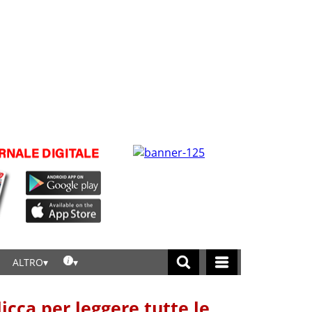
ALTRO
licca per leggere tutte le