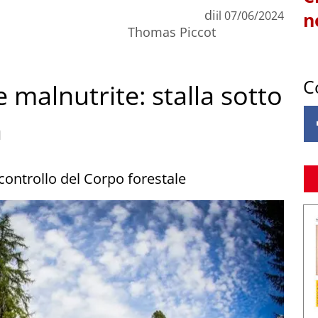
di
il
07/06/2024
n
Thomas Piccot
C
 malnutrite: stalla sotto
n
controllo del Corpo forestale