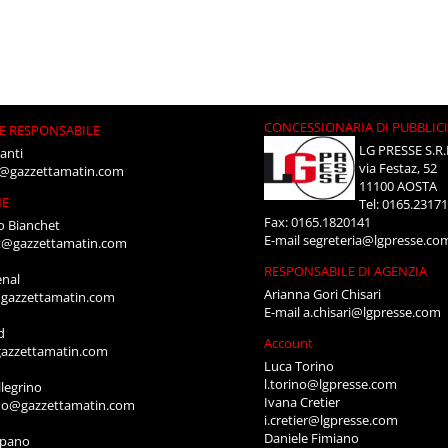
CONCESSIONARIA DI PUBBLIC
E RESPONSABILE
LG PRESSE S.R.
anti
via Festaz, 52
i@gazzettamatin.com
11100 AOSTA
NE
Tel: 0165.2317
Fax: 0165.1820141
o Bianchet
E-mail
segreteria@lgpresse.co
t@gazzettamatin.com
RESPONSABILE DI AGENZIA
enal
Arianna Gori Chisari
gazzettamatin.com
E-mail
a.chisari@lgpresse.com
d
Account
azzettamatin.com
Luca Torino
l.torino@lgpresse.com
legrino
Ivana Cretier
ino@gazzettamatin.com
i.cretier@lgpresse.com
Daniele Fimiano
mpano