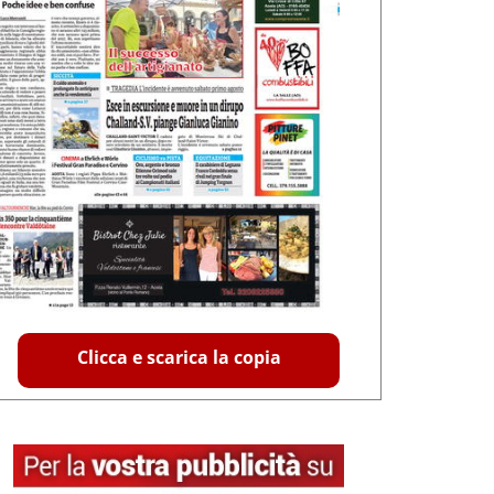
Clicca e scarica la copia