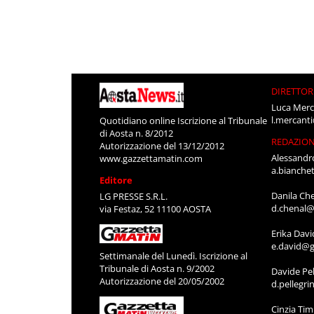
DIRETTOR
Luca Merc
l.mercant
Quotidiano online Iscrizione al Tribunale
di Aosta n. 8/2012
REDAZIO
Autorizzazione del 13/12/2012
Alessandr
www.gazzettamatin.com
a.bianche
Editore
Danila Ch
LG PRESSE S.R.L.
d.chenal@
via Festaz, 52 11100 AOSTA
Erika Davi
e.david@g
Settimanale del Lunedì. Iscrizione al
Tribunale di Aosta n. 9/2002
Davide Pel
Autorizzazione del 20/05/2002
d.pellegr
Cinzia Ti