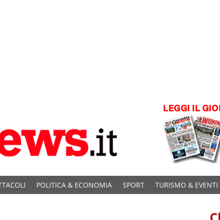
TTACOLI
POLITICA & ECONOMIA
SPORT
TURISMO & EVENTI
C