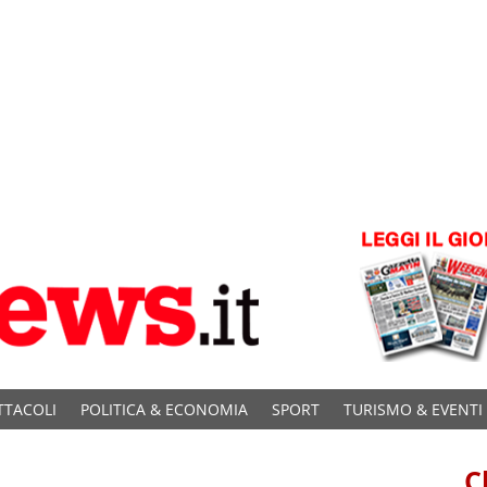
TTACOLI
POLITICA & ECONOMIA
SPORT
TURISMO & EVENTI
C