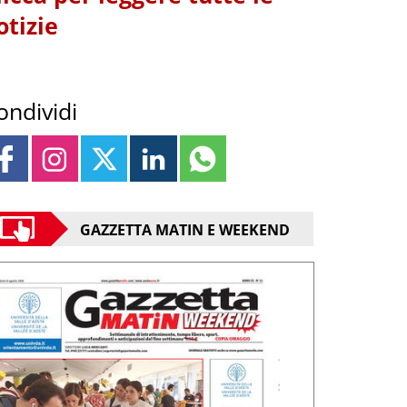
otizie
ondividi
GAZZETTA MATIN E WEEKEND