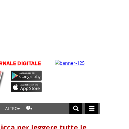
ALTRO
licca per leggere tutte le