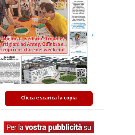
Clicca e scarica la copia