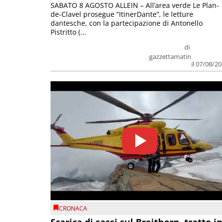
SABATO 8 AGOSTO ALLEIN – All’area verde Le Plan-
de-Clavel prosegue “ItinerDante”, le letture
dantesche, con la partecipazione di Antonello
Pistritto (...
di
gazzettamatin
il 07/08/2
CRONACA
Scarica di sassi sul Breithorn, tratto i