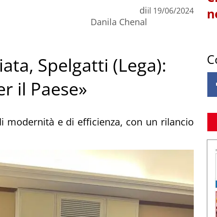
di
il
19/06/2024
n
Danila Chenal
C
ta, Spelgatti (Lega):
r il Paese»
i modernità e di efficienza, con un rilancio