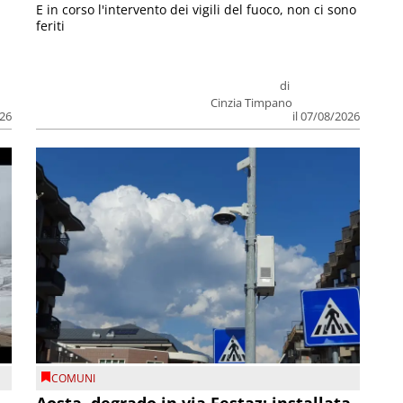
E in corso l'intervento dei vigili del fuoco, non ci sono
feriti
di
Cinzia Timpano
026
il 07/08/2026
COMUNI
n
Aosta, degrado in via Festaz: installata