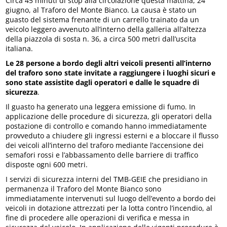
Circa 45 minuti di stop alla circolazione questa mattina, 24
giugno, al Traforo del Monte Bianco. La causa è stato un
guasto del sistema frenante di un carrello trainato da un
veicolo leggero avvenuto all’interno della galleria all’altezza
della piazzola di sosta n. 36, a circa 500 metri dall’uscita
italiana.
Le 28 persone a bordo degli altri veicoli presenti all’interno
del traforo sono state invitate a raggiungere i luoghi sicuri e
sono state assistite dagli operatori e dalle le squadre di
sicurezza
.
Il guasto ha generato una leggera emissione di fumo. In
applicazione delle procedure di sicurezza, gli operatori della
postazione di controllo e comando hanno immediatamente
provveduto a chiudere gli ingressi esterni e a bloccare il flusso
dei veicoli all’interno del traforo mediante l’accensione dei
semafori rossi e l’abbassamento delle barriere di traffico
disposte ogni 600 metri.
I servizi di sicurezza interni del TMB-GEIE che presidiano in
permanenza il Traforo del Monte Bianco sono
immediatamente intervenuti sul luogo dell’evento a bordo dei
veicoli in dotazione attrezzati per la lotta contro l’incendio, al
fine di procedere alle operazioni di verifica e messa in