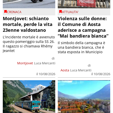
CRONACA
ATTUALITA'
Montjovet: schianto
Violenza sulle donne:
mortale, perde la vita
il Comune di Aosta
23enne valdostano
aderisce a campagna
“Mai bandiera bianca”
L'incidente mortale è avvenuto
questo pomeriggio sulla SS 26.
Il simbolo della campagna è
Il ragazzo si chiamava Rhémy
una bandiera bianca, che è
Jeantet
stata esposta in Municipio
di
Montjovet
Luca Mercanti
di
Aosta
Luca Mercanti
il 10/08/2026
il 10/08/2026