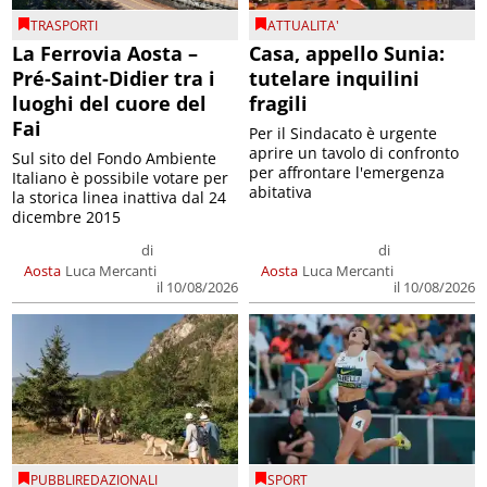
TRASPORTI
ATTUALITA'
La Ferrovia Aosta –
Casa, appello Sunia:
Pré-Saint-Didier tra i
tutelare inquilini
luoghi del cuore del
fragili
Fai
Per il Sindacato è urgente
aprire un tavolo di confronto
Sul sito del Fondo Ambiente
per affrontare l'emergenza
Italiano è possibile votare per
abitativa
la storica linea inattiva dal 24
dicembre 2015
di
di
Aosta
Luca Mercanti
Aosta
Luca Mercanti
il 10/08/2026
il 10/08/2026
PUBBLIREDAZIONALI
SPORT