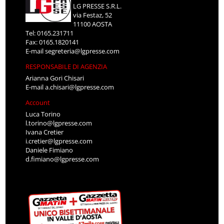
LG PRESSE S.R.L.
via Festaz, 52
11100 AOSTA
Tel: 0165.231711
Fax: 0165.1820141
E-mail
segreteria@lgpresse.com
RESPONSABILE DI AGENZIA
Arianna Gori Chisari
E-mail
a.chisari@lgpresse.com
Account
Luca Torino
l.torino@lgpresse.com
Ivana Cretier
i.cretier@lgpresse.com
Daniele Fimiano
d.fimiano@lgpresse.com