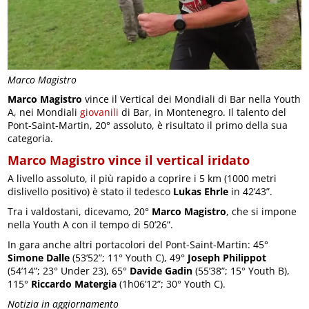
Marco Magistro
Marco Magistro
vince il Vertical dei Mondiali di Bar nella Youth
A, nei Mondiali
giovanili
di Bar, in Montenegro. Il talento del
Pont-Saint-Martin, 20° assoluto, è risultato il primo della sua
categoria.
Marco Magistro vince il vertical iridato
A livello assoluto, il più rapido a coprire i 5 km (1000 metri
dislivello positivo) è stato il tedesco
Lukas Ehrle
in 42’43”.
Tra i valdostani, dicevamo, 20°
Marco Magistro
, che si impone
nella Youth A con il tempo di 50’26”.
In gara anche altri portacolori del Pont-Saint-Martin: 45°
Simone Dalle
(53’52”; 11° Youth C), 49°
Joseph Philippot
(54’14”; 23° Under 23), 65°
Davide Gadin
(55’38”; 15° Youth B),
115°
Riccardo Matergia
(1h06’12”; 30° Youth C).
Notizia in aggiornamento