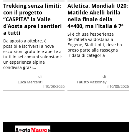
Trekking senza limiti:
Atletica, Mondiali U20:
con il progetto
Matilde Abelli brilla
“CASPITA” la Valle
nella finale della
d’Aosta apre i sentieri
4×400, ma l’Italia è 7ª
a tutti
Si è chiusa l'esperienza
dell'atleta valdostana a
Da agosto a ottobre, è
Eugene, Stati Uniti, dove ha
possibile iscriversi a nove
preso parte alla rassegna
escursioni gratuite e aperte a
iridata di categoria
tutti in sei comuni valdostani:
un'esperienza alpina
condivisa grazi...
di
di
Luca Mercanti
Fausto Vassoney
il 10/08/2026
il 10/08/2026