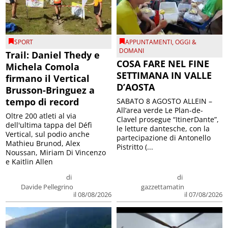
SPORT
APPUNTAMENTI
,
OGGI &
DOMANI
Trail: Daniel Thedy e
COSA FARE NEL FINE
Michela Comola
SETTIMANA IN VALLE
firmano il Vertical
D’AOSTA
Brusson-Bringuez a
tempo di record
SABATO 8 AGOSTO ALLEIN –
All’area verde Le Plan-de-
Oltre 200 atleti al via
Clavel prosegue “ItinerDante”,
dell'ultima tappa del Défì
le letture dantesche, con la
Vertical, sul podio anche
partecipazione di Antonello
Mathieu Brunod, Alex
Pistritto (...
Noussan, Miriam Di Vincenzo
e Kaitlin Allen
di
di
Davide Pellegrino
gazzettamatin
il 08/08/2026
il 07/08/2026