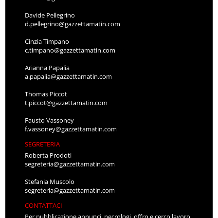
Davide Pellegrino
d.pellegrino@gazzettamatin.com
Cinzia Timpano
c.timpano@gazzettamatin.com
Arianna Papalia
a.papalia@gazzettamatin.com
Thomas Piccot
t.piccot@gazzettamatin.com
Fausto Vassoney
f.vassoney@gazzettamatin.com
SEGRETERIA
Roberta Prodoti
segreteria@gazzettamatin.com
Stefania Muscolo
segreteria@gazzettamatin.com
CONTATTACI
Per pubblicazione annunci, necrologi, offro e cerco lavoro,