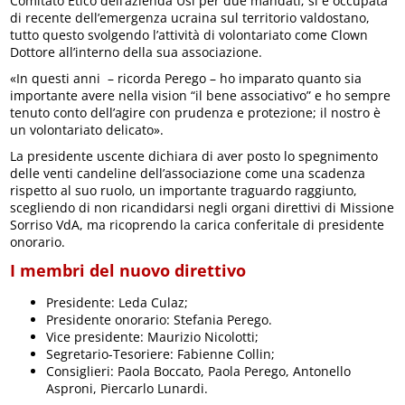
Comitato Etico dell’azienda Usl per due mandati; si è occupata
di recente dell’emergenza ucraina sul territorio valdostano,
tutto questo svolgendo l’attività di volontariato come Clown
Dottore all’interno della sua associazione.
«In questi anni – ricorda Perego – ho imparato quanto sia
importante avere nella vision “il bene associativo” e ho sempre
tenuto conto dell’agire con prudenza e protezione; il nostro è
un volontariato delicato».
La presidente uscente dichiara di aver posto lo spegnimento
delle venti candeline dell’associazione come una scadenza
rispetto al suo ruolo, un importante traguardo raggiunto,
scegliendo di non ricandidarsi negli organi direttivi di Missione
Sorriso VdA, ma ricoprendo la carica conferitale di presidente
onorario.
I membri del nuovo direttivo
Presidente: Leda Culaz;
Presidente onorario: Stefania Perego.
Vice presidente: Maurizio Nicolotti;
Segretario-Tesoriere: Fabienne Collin;
Consiglieri: Paola Boccato, Paola Perego, Antonello
Asproni, Piercarlo Lunardi.