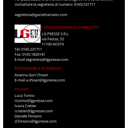
contattare la segreteria al numero: 0165/231711
segreteria@gazzettamatin.com
CONCESSIONARIA DI PUBBLICITÀ
LG PRESSE S.R.L.
via Festaz, 52
11100 AOSTA
Tel: 0165.231711
Fax: 0165.1820141
E-mail
segreteria@lgpresse.com
RESPONSABILE DI AGENZIA
Arianna Gori Chisari
E-mail
a.chisari@lgpresse.com
Account
Luca Torino
l.torino@lgpresse.com
Ivana Cretier
i.cretier@lgpresse.com
Daniele Fimiano
d.fimiano@lgpresse.com