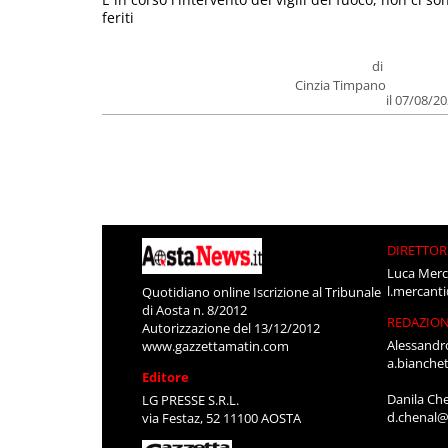
feriti
di
Cinzia Timpano
il 07/08/2
DIRETTOR
Luca Merc
l.mercant
Quotidiano online Iscrizione al Tribunale
di Aosta n. 8/2012
REDAZIO
Autorizzazione del 13/12/2012
Alessandr
www.gazzettamatin.com
a.bianche
Editore
Danila Ch
LG PRESSE S.R.L.
d.chenal@
via Festaz, 52 11100 AOSTA