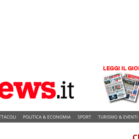
TTACOLI
POLITICA & ECONOMIA
SPORT
TURISMO & EVENTI
C