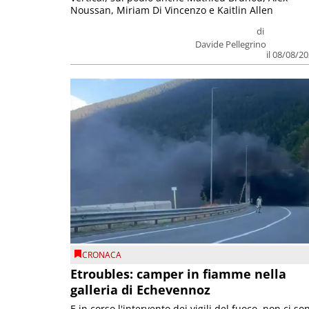
Noussan, Miriam Di Vincenzo e Kaitlin Allen
di
Davide Pellegrino
il 08/08/2
CRONACA
Etroubles: camper in fiamme nella
galleria di Echevennoz
E in corso l'intervento dei vigili del fuoco, non ci so