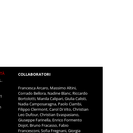
ITÀ
COLLABORATORI
L.
Francesca Arcaro, Massimo Altini,
Corrado Bellora, Nadine Blanc, Riccardo
11
Bortolotti, Manila Calipari, Giulia Calisti,
Nadia Camposaragna, Paolo Ciambi,
m
Filippo Clermont, Carol Di Vito, Christian
Leo Dufour, Christian Evaspasiano,
Giuseppe Farinella, Enrico Formento
Dojot, Bruno Fracasso, Fabio
Francesconi, Sofia Fregnani, Giorgia