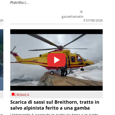
Pistritto (...
di
gazzettamatin
026
il 07/08/2026
CRONACA
Scarica di sassi sul Breithorn, tratto in
salvo alpinista ferito a una gamba
no
L'intervento è avvenuto in parte via terra e in parte