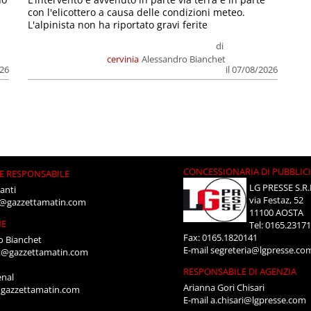
con l'elicottero a causa delle condizioni meteo.
L'alpinista non ha riportato gravi ferite
di
cervinia
Alessandro Bianchet
026
il 07/08/2026
CONCESSIONARIA DI PUBBLIC
E RESPONSABILE
LG PRESSE S.R.
anti
via Festaz, 52
i@gazzettamatin.com
11100 AOSTA
NE
Tel: 0165.2317
Fax: 0165.1820141
o Bianchet
E-mail
segreteria@lgpresse.co
t@gazzettamatin.com
RESPONSABILE DI AGENZIA
enal
Arianna Gori Chisari
gazzettamatin.com
E-mail
a.chisari@lgpresse.com