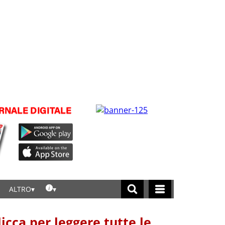
ALTRO
licca per leggere tutte le