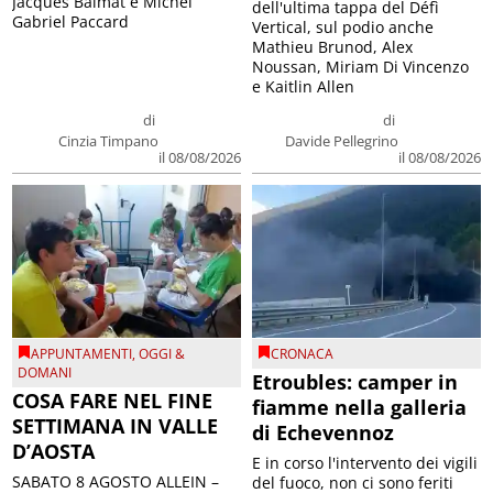
Jacques Balmat e Michel
dell'ultima tappa del Défì
Gabriel Paccard
Vertical, sul podio anche
Mathieu Brunod, Alex
Noussan, Miriam Di Vincenzo
e Kaitlin Allen
di
di
Cinzia Timpano
Davide Pellegrino
il 08/08/2026
il 08/08/2026
APPUNTAMENTI
,
OGGI &
CRONACA
DOMANI
Etroubles: camper in
COSA FARE NEL FINE
fiamme nella galleria
SETTIMANA IN VALLE
di Echevennoz
D’AOSTA
E in corso l'intervento dei vigili
SABATO 8 AGOSTO ALLEIN –
del fuoco, non ci sono feriti