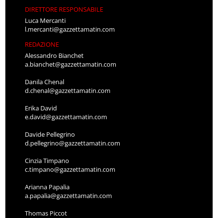
DIRETTORE RESPONSABILE
Luca Mercanti
l.mercanti@gazzettamatin.com
REDAZIONE
Alessandro Bianchet
a.bianchet@gazzettamatin.com
Danila Chenal
d.chenal@gazzettamatin.com
Erika David
e.david@gazzettamatin.com
Davide Pellegrino
d.pellegrino@gazzettamatin.com
Cinzia Timpano
c.timpano@gazzettamatin.com
Arianna Papalia
a.papalia@gazzettamatin.com
Thomas Piccot