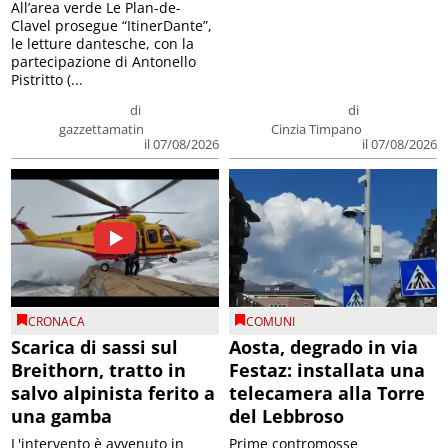
All’area verde Le Plan-de-
Clavel prosegue “ItinerDante”,
le letture dantesche, con la
partecipazione di Antonello
Pistritto (...
di
di
gazzettamatin
Cinzia Timpano
il 07/08/2026
il 07/08/2026
CRONACA
COMUNI
Scarica di sassi sul
Aosta, degrado in via
Breithorn, tratto in
Festaz: installata una
salvo alpinista ferito a
telecamera alla Torre
una gamba
del Lebbroso
L'intervento è avvenuto in
Prime contromosse