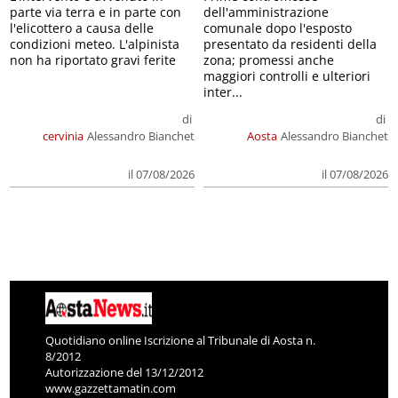
parte via terra e in parte con
dell'amministrazione
l'elicottero a causa delle
comunale dopo l'esposto
condizioni meteo. L'alpinista
presentato da residenti della
non ha riportato gravi ferite
zona; promessi anche
maggiori controlli e ulteriori
inter...
di
di
cervinia
Alessandro Bianchet
Aosta
Alessandro Bianchet
il 07/08/2026
il 07/08/2026
Quotidiano online Iscrizione al Tribunale di Aosta n.
8/2012
Autorizzazione del 13/12/2012
www.gazzettamatin.com