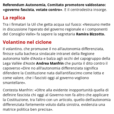
Referendum Autonomia, Comitato promotore valdostano:
«governo fascista, votate contro»
. E il centrodestra insorge.
La replica
Tra i firmatari la Uil che getta acqua sul fuoco: «Nessuno mette
in discussione l’operato del governo regionale e i componenti
del Consiglio Valle» fa sapere la segretaria
Ramira Bizzotto.
Volantino nel ciclone
Il volantino, che promuove il no all’autonomia differenziata,
finisce sulla bacheca sindacale intranet della Regione
autonoma Valle d’Aosta e balza agli occhi del capogruppo della
Lega Vallée d’Aoste
Andrea Manfrin
che punta il dito contro il
capoverso «Dire no alll’autonomia differenziata significa
difendere la Costituzione nata dall’antifascimo come lotta e
come valore, che i fascisti oggi al governo vogliono
smantellare».
Contesta Manfrin: «Oltre alla evidente inopportunità quella di
definire fascista chi oggi al Governo non fa altro che applicare
la Costituzione, tra l’altro con un articolo, quello dell’autonomia
differenziata fortemente voluto dalla sinistra, evidenzia una
matrice politica ben precisa».