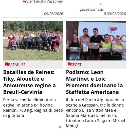
Arvier
Fausto Vassoney
di
gazzettamatin
il 09/08/2026
il 09/08/2026
BATAILLES
SPORT
Batailles de Reines:
Podismo: Leon
Tiky, Alouette e
Martinet e Loic
Amoureuse regine a
Proment dominano la
Breuil-Cervinia
Staffetta Americana
Per la seconda eliminatoria
Il duo del Parco Alpi Apuane a
estiva, in arena 84 bovine.
segno a Gressan, tra le donne
Reinon, 763 Kg, Regina di peso
vincono Elisa Vitton Mea e
di giornata
Sabina Marquet, nel misto
trionfano Laura Segor e Mikael
Mongi...
di