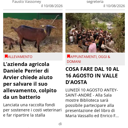
Fausto Vassoney
segreteria
il 10/08/2026
il 10/08/2026
ALLEVAMENTO
APPUNTAMENTI
,
OGGI &
DOMANI
L’azienda agricola
COSA FARE DAL 10 AL
Daniele Perrier di
16 AGOSTO IN VALLE
Arvier chiede aiuto
D’AOSTA
per salvare il suo
allevamento, colpito
LUNEDÌ 10 AGOSTO ANTEY-
SAINT-ANDRÉ - Alla Sala
da un batterio
mostre Biblioteca sarà
Lanciata una raccolta fondi
possibile partecipare alla
per sostenere i costi veterinari
presentazione del libro di
e far ripartire la stalla
Maria Vassallo ed Enrico F...
di