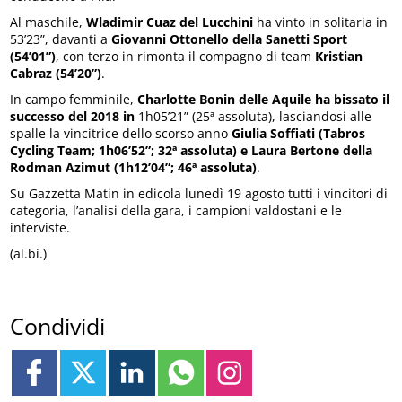
Al maschile,
Wladimir Cuaz del Lucchini
ha vinto in solitaria in
53’23”, davanti a
Giovanni Ottonello della Sanetti Sport
(54’01”)
, con terzo in rimonta il compagno di team
Kristian
Cabraz (54’20”)
.
In campo femminile,
Charlotte Bonin delle Aquile ha bissato il
successo del 2018 in
1h05’21” (25ª assoluta), lasciandosi alle
spalle la vincitrice dello scorso anno
Giulia Soffiati (Tabros
Cycling Team; 1h06’52”; 32ª assoluta) e Laura Bertone della
Rodman Azimut (1h12’04”; 46ª assoluta)
.
Su Gazzetta Matin in edicola lunedì 19 agosto tutti i vincitori di
categoria, l’analisi della gara, i campioni valdostani e le
interviste.
(al.bi.)
Condividi