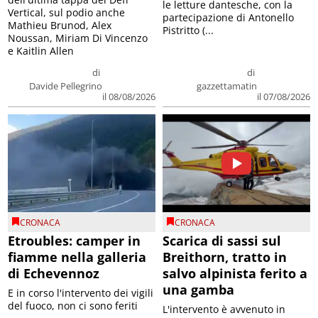
le letture dantesche, con la
Vertical, sul podio anche
partecipazione di Antonello
Mathieu Brunod, Alex
Pistritto (...
Noussan, Miriam Di Vincenzo
e Kaitlin Allen
di
di
Davide Pellegrino
gazzettamatin
il 08/08/2026
il 07/08/2026
CRONACA
CRONACA
Etroubles: camper in
Scarica di sassi sul
fiamme nella galleria
Breithorn, tratto in
di Echevennoz
salvo alpinista ferito a
una gamba
E in corso l'intervento dei vigili
del fuoco, non ci sono feriti
L'intervento è avvenuto in