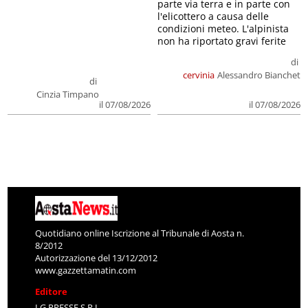
parte via terra e in parte con
l'elicottero a causa delle
condizioni meteo. L'alpinista
non ha riportato gravi ferite
di
cervinia
Alessandro Bianchet
di
Cinzia Timpano
il 07/08/2026
il 07/08/2026
Quotidiano online Iscrizione al Tribunale di Aosta n.
8/2012
Autorizzazione del 13/12/2012
www.gazzettamatin.com
Editore
LG PRESSE S.R.L.