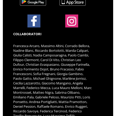
COLLABORATORI
Francesca Arcaro, Massimo Altini, Corrado Bellora,
Nadine Blanc, Riccardo Bortolotti, Manila Calipari,
Giulia Calisti, Nadia Camposaragna, Paolo Ciambi,
Filippo Clermont, Carol Di Vito, Christian Leo
Dufour, Christian Evaspasiano, Giuseppe Farinella,
Enrico Formento Dojot, Bruno Fracasso, Fabio
Francesconi, Sofia Fregnani, Giorgia Gambino,
Paolo Gatto, Michael Ghignone, Marlène Jorrioz,
Cecilia Lazzarotto, Giacomo Mangano, Angela
Marrelli, Federico Mecca, Luca Mauro Melloni, Marc
Montrosset, Matteo Nigra, Sabrina Olibano,
Emiliano Pala, Gabriele Peloso, Maurizio Pitti, Loris
Ponsetto, Andrea Portigliatti, Mattia Pramotton,
Deniel Pession, Raffaele Romano, Enrico Ruggeri,
Riccardo Savoye, Federica Tercinod, Federico
Tigellio Benvenuto, Luca Massimo Trifilò