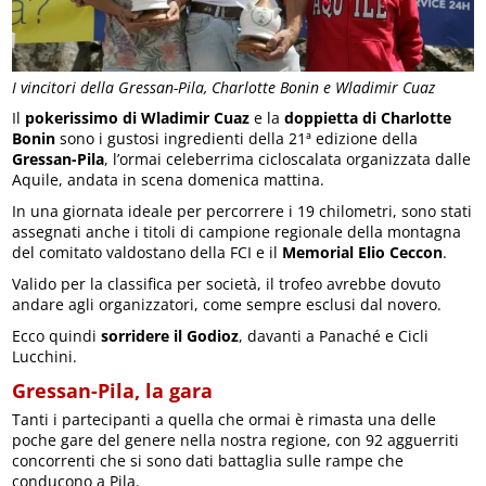
I vincitori della Gressan-Pila, Charlotte Bonin e Wladimir Cuaz
Il
pokerissimo di Wladimir Cuaz
e la
doppietta di Charlotte
Bonin
sono i gustosi ingredienti della 21ª edizione della
Gressan-Pila
, l’ormai celeberrima cicloscalata organizzata dalle
Aquile, andata in scena domenica mattina.
In una giornata ideale per percorrere i 19 chilometri, sono stati
assegnati anche i titoli di campione regionale della montagna
del comitato valdostano della FCI e il
Memorial Elio Ceccon
.
Valido per la classifica per società, il trofeo avrebbe dovuto
andare agli organizzatori, come sempre esclusi dal novero.
Ecco quindi
sorridere il Godioz
, davanti a Panaché e Cicli
Lucchini.
Gressan-Pila, la gara
Tanti i partecipanti a quella che ormai è rimasta una delle
poche gare del genere nella nostra regione, con 92 agguerriti
concorrenti che si sono dati battaglia sulle rampe che
conducono a Pila.