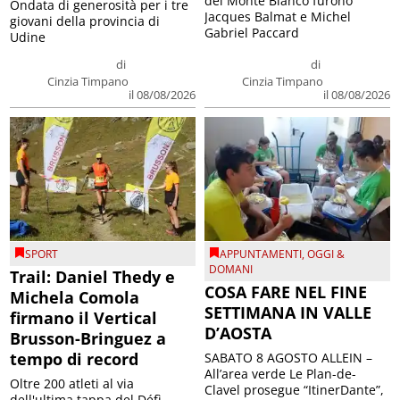
del Monte Bianco furono
Ondata di generosità per i tre
Jacques Balmat e Michel
giovani della provincia di
Gabriel Paccard
Udine
di
di
Cinzia Timpano
Cinzia Timpano
il 08/08/2026
il 08/08/2026
SPORT
APPUNTAMENTI
,
OGGI &
DOMANI
Trail: Daniel Thedy e
COSA FARE NEL FINE
Michela Comola
SETTIMANA IN VALLE
firmano il Vertical
D’AOSTA
Brusson-Bringuez a
tempo di record
SABATO 8 AGOSTO ALLEIN –
All’area verde Le Plan-de-
Oltre 200 atleti al via
Clavel prosegue “ItinerDante”,
dell'ultima tappa del Défì