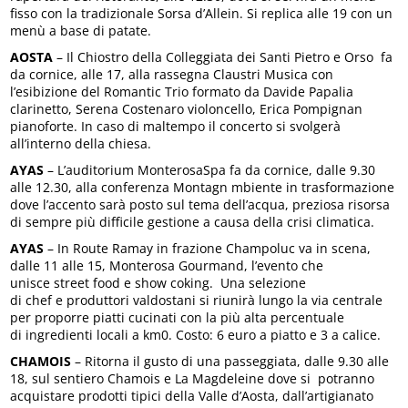
fisso con la tradizionale Sorsa d’Allein. Si replica alle 19 con un
menù a base di patate.
AOSTA
– Il Chiostro della Colleggiata dei Santi Pietro e Orso fa
da cornice, alle 17, alla rassegna Claustri Musica con
l’esibizione del Romantic Trio formato da Davide Papalia
clarinetto, Serena Costenaro violoncello, Erica Pompignan
pianoforte. In caso di maltempo il concerto si svolgerà
all’interno della chiesa.
AYAS
– L’auditorium MonterosaSpa fa da cornice, dalle 9.30
alle 12.30, alla conferenza Montagn mbiente in trasformazione
dove l’accento sarà posto sul tema dell’acqua, preziosa risorsa
di sempre più difficile gestione a causa della crisi climatica.
AYAS
– In Route Ramay in frazione Champoluc va in scena,
dalle 11 alle 15, Monterosa Gourmand, l’evento che
unisce street food e show coking. Una selezione
di chef e produttori valdostani si riunirà lungo la via centrale
per proporre piatti cucinati con la più alta percentuale
di ingredienti locali a km0. Costo: 6 euro a piatto e 3 a calice.
CHAMOIS
– Ritorna il gusto di una passeggiata, dalle 9.30 alle
18, sul sentiero Chamois e La Magdeleine dove si potranno
acquistare prodotti tipici della Valle d’Aosta, dall’artigianato