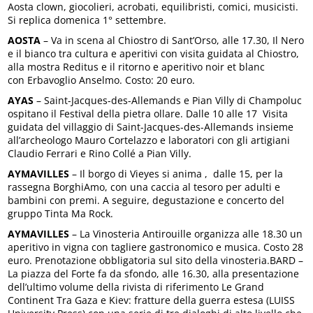
Aosta clown, giocolieri, acrobati, equilibristi, comici, musicisti.
Si replica domenica 1° settembre.
AOSTA
– Va in scena al Chiostro di Sant’Orso, alle 17.30, Il Nero
e il bianco tra cultura e aperitivi con visita guidata al Chiostro,
alla mostra Reditus e il ritorno e aperitivo noir et blanc
con Erbavoglio Anselmo. Costo: 20 euro.
AYAS
– Saint-Jacques-des-Allemands e Pian Villy di Champoluc
ospitano il Festival della pietra ollare. Dalle 10 alle 17 Visita
guidata del villaggio di Saint-Jacques-des-Allemands insieme
all’archeologo Mauro Cortelazzo e laboratori con gli artigiani
Claudio Ferrari e Rino Collé a Pian Villy.
AYMAVILLES
– Il borgo di Vieyes si anima , dalle 15, per la
rassegna BorghiAmo, con una caccia al tesoro per adulti e
bambini con premi. A seguire, degustazione e concerto del
gruppo Tinta Ma Rock.
AYMAVILLES
– La Vinosteria Antirouille organizza alle 18.30 un
aperitivo in vigna con tagliere gastronomico e musica. Costo 28
euro. Prenotazione obbligatoria sul sito della vinosteria.BARD –
La piazza del Forte fa da sfondo, alle 16.30, alla presentazione
dell’ultimo volume della rivista di riferimento Le Grand
Continent Tra Gaza e Kiev: fratture della guerra estesa (LUISS