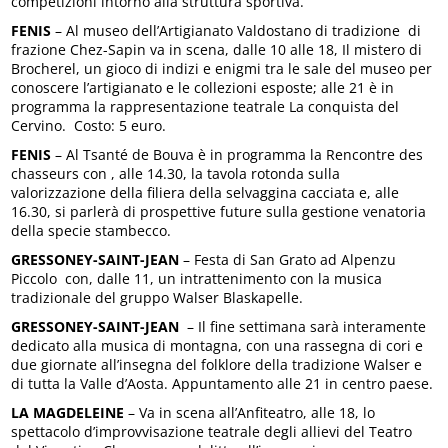
competizioni intorno alla struttura sportiva.
FENIS
– Al museo dell’Artigianato Valdostano di tradizione di
frazione Chez-Sapin va in scena, dalle 10 alle 18, Il mistero di
Brocherel, un gioco di indizi e enigmi tra le sale del museo per
conoscere l’artigianato e le collezioni esposte; alle 21 è in
programma la rappresentazione teatrale La conquista del
Cervino. Costo: 5 euro.
FENIS
– Al Tsanté de Bouva è in programma la Rencontre des
chasseurs con , alle 14.30, la tavola rotonda sulla
valorizzazione della filiera della selvaggina cacciata e, alle
16.30, si parlerà di prospettive future sulla gestione venatoria
della specie stambecco.
GRESSONEY-SAINT-JEAN
– Festa di San Grato ad Alpenzu
Piccolo con, dalle 11, un intrattenimento con la musica
tradizionale del gruppo Walser Blaskapelle.
GRESSONEY-SAINT-JEAN
– Il fine settimana sarà interamente
dedicato alla musica di montagna, con una rassegna di cori e
due giornate all’insegna del folklore della tradizione Walser e
di tutta la Valle d’Aosta. Appuntamento alle 21 in centro paese.
LA MAGDELEINE
– Va in scena all’Anfiteatro, alle 18, lo
spettacolo d’improvvisazione teatrale degli allievi del Teatro