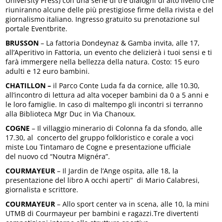
University Press) con una serie di tre dialoghi di alto livello che
riuniranno alcune delle più prestigiose firme della rivista e del
giornalismo italiano. Ingresso gratuito su prenotazione sul
portale Eventbrite.
BRUSSON
– La fattoria Dondeynaz & Gamba invita, alle 17,
all’Aperitivo in Fattoria, un evento che delizierà i tuoi sensi e ti
farà immergere nella bellezza della natura. Costo: 15 euro
adulti e 12 euro bambini.
CHATILLON –
il Parco Conte Luda fa da cornice, alle 10.30,
all’incontro di lettura ad alta voceper bambini da 0 a 5 anni e
le loro famiglie. In caso di maltempo gli incontri si terranno
alla Biblioteca Mgr Duc in Via Chanoux.
COGNE
– Il villaggio minerario di Colonna fa da sfondo, alle
17.30, al concerto del gruppo folkloristico e corale a voci
miste Lou Tintamaro de Cogne e presentazione ufficiale
del nuovo cd “Noutra Mignéra”.
COURMAYEUR
– Il Jardin de l’Ange ospita, alle 18, la
presentazione del libro A occhi aperti” di Mario Calabresi,
giornalista e scrittore.
COURMAYEUR
– Allo sport center va in scena, alle 10, la mini
UTMB di Courmayeur per bambini e ragazzi.Tre divertenti