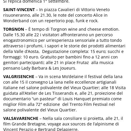
Si replica domenica 1° settembre.
SAINT-VINCENT
– In piazza Cavalieri di Vittorio Veneto
risuoneranno, alle 21.30, le note del concerto Alice in
Wonderband con un repertorio pop, funk e rock.
TORGNON
– È tempo di Torgnon wine and cheese emotion.
Dalle 15.30 alle 22 i visitatori affronteranno un percorso
enogastronomico per un’esperienza sensoriale a tutto tondo
attraverso i profumi, i sapori e le storie dei prodotti alimentari
della Valle d’Aosta, Degustazione completa: 15 euro; succhi e
formaggi: 10 euro. Gratuito per bambini fino a 12 anni con
genitori partecipanti; alle 21 in place Frutaz alla musica
pensano Lady Barbara & Les Joueurs.
VALGRISENCHE
– Va in scena Mo’delaine il festival della lana
con alle 15 il convegno La lana nelle eccellenze artigianali
italiane nel salone polivalente del Vieux Quartier; alle 18 Visita
guidata all’Atelier de Les Tisserands e, alle 21, proiezione del
documentario “un pasteur” di Louis Hanquet premiato come
miglior Film alla 72° edizione del Trento Film Festival nel
salone polivalente del Vieux Quartier.
VALSAVARENCHE
– Nella sala consiliare si proietta, alle 21, il
film Grande Bretagne, voyage aux sources de l’alpinisme di
Vincent Perazio e Bertrand Delapierre.