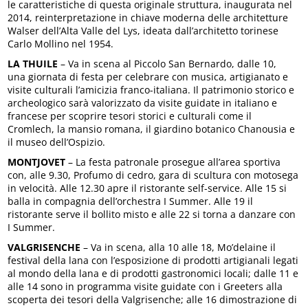
le caratteristiche di questa originale struttura, inaugurata nel
2014, reinterpretazione in chiave moderna delle architetture
Walser dell’Alta Valle del Lys, ideata dall’architetto torinese
Carlo Mollino nel 1954.
LA THUILE
– Va in scena al Piccolo San Bernardo, dalle 10,
una giornata di festa per celebrare con musica, artigianato e
visite culturali l’amicizia franco-italiana. Il patrimonio storico e
archeologico sarà valorizzato da visite guidate in italiano e
francese per scoprire tesori storici e culturali come il
Cromlech, la mansio romana, il giardino botanico Chanousia e
il museo dell’Ospizio.
MONTJOVET
– La festa patronale prosegue all’area sportiva
con, alle 9.30, Profumo di cedro, gara di scultura con motosega
in velocità. Alle 12.30 apre il ristorante self-service. Alle 15 si
balla in compagnia dell’orchestra I Summer. Alle 19 il
ristorante serve il bollito misto e alle 22 si torna a danzare con
I Summer.
VALGRISENCHE
– Va in scena, alla 10 alle 18, Mo’delaine il
festival della lana con l’esposizione di prodotti artigianali legati
al mondo della lana e di prodotti gastronomici locali; dalle 11 e
alle 14 sono in programma visite guidate con i Greeters alla
scoperta dei tesori della Valgrisenche; alle 16 dimostrazione di