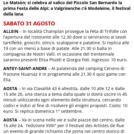
Lo Matsòn; si celebra al valico del Piccolo San Bernardo la
prima Festa delle Alpi; a Valgrisenche c’è Modeleine, il festival
della lana
.
SABATO 31 AGOSTO
ALLEIN
– In località Champlan prosegue la Fëta di Trifolle con
l’apertura del ristorante alle 12.30 dove si serviranno ai tavoli
tartiflette, gnocchi, stinco, scaloppine e patatine. Si replica alle
19 con un menù a base di patate. Alle 21.30 si balla in
compagnia de Nostri Valli. in occasione del trentennale
saranno presenti Elisa Pisotti e Giorgia Foti. Ingresso: 10 euro.
ANTEY-SAINT-ANDRE
– Al palatenda del camping Cervino di
frazione Nuarsaz è in programma alle 21.30 il quiz game con
Elia.
AOSTA
– In via Clavalité 43 è allestita, dalle 10 alle 12 e dalle
15 alle 20, una stanza a tema dalla quale si dovrà uscire in 45
minuti utilizzando ogni elemento della struttura, cercando
codici e indizi al fine di risolvere gli enigmi proposti. Costo: 10
euro. Si replica domenica 1° settembre.
AOSTA
– Va in scena nelle vie e sulle piazze del centro, dalle
16 alle 24, l’edizione XVIII° per il Festival des Artistes de Rue
un evento di grande richiamo che porta nel centro storico di