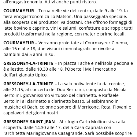
all’enogastronomia. Attivi anche punti ristoro.
COURMAYEUR
– Torna nelle vie del centro, dalle 9 alle 19, la
fiera enogastronomica Lo Matsòn. Una passeggiata speciale,
alla scoperta dei produttori valdostani, che offrono formaggi di
latte bovino e caprino, vini e salumi, confetture e sciroppi: tutti
prodotti trasformati nella regione, con materie prime locali.
COURMAYEUR
– Verranno proiettate al Courmayeur Cinema,
alle 16 e alle 18, due visioni cinematografiche rivolte ai
bambini dai 5 anni in su.
GRESSONEY-LA-TRINITE
– In piazza Tache e nell’isola pedonale
è allestito, dalle 10.30 alle 18, l’Oberteil Meil mercatino
dell’artigianato tipico.
GRESSONEY-LA-TRINITE
– La sala polivalente fa da cornice,
alle 21.15, al concerto del Duo Bertolini, composto da Nicola
Bertolini, giovanissimo virtuoso del clarinetto, e Raffaele
Bertolini al clarinetto e clarinetto basso. Si esibiranno in
musiche di Bach, colonne sonore di Morricone, Rota, Piovani e
capolavori dei giorni nostri.
GRESSONEY-SAINT-JEAN
– Al rifugio Carlo Mollino si va alla
scoperta, dalle 14.30 alle 17, della Casa Capriata con
l’architetta Mariagiovanna Casagrande. Sarà possibile scoprire