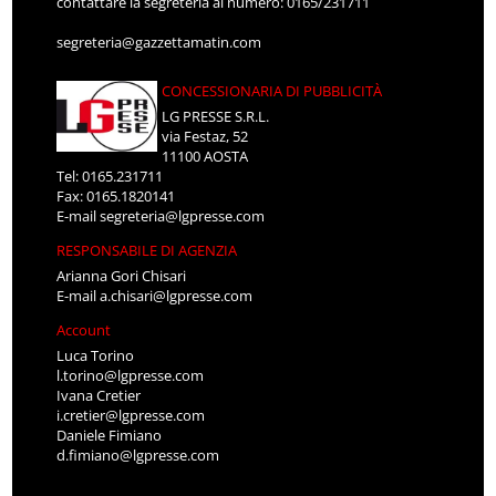
contattare la segreteria al numero: 0165/231711
segreteria@gazzettamatin.com
CONCESSIONARIA DI PUBBLICITÀ
LG PRESSE S.R.L.
via Festaz, 52
11100 AOSTA
Tel: 0165.231711
Fax: 0165.1820141
E-mail
segreteria@lgpresse.com
RESPONSABILE DI AGENZIA
Arianna Gori Chisari
E-mail
a.chisari@lgpresse.com
Account
Luca Torino
l.torino@lgpresse.com
Ivana Cretier
i.cretier@lgpresse.com
Daniele Fimiano
d.fimiano@lgpresse.com