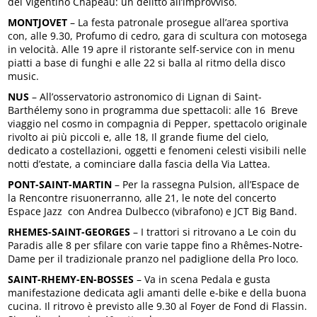
del Vigentino Chapeau: un delitto all’improvviso.
MONTJOVET
– La festa patronale prosegue all’area sportiva
con, alle 9.30, Profumo di cedro, gara di scultura con motosega
in velocità. Alle 19 apre il ristorante self-service con in menu
piatti a base di funghi e alle 22 si balla al ritmo della disco
music.
NUS
– All’osservatorio astronomico di Lignan di Saint-
Barthélemy sono in programma due spettacoli: alle 16 Breve
viaggio nel cosmo in compagnia di Pepper, spettacolo originale
rivolto ai più piccoli e, alle 18, Il grande fiume del cielo,
dedicato a costellazioni, oggetti e fenomeni celesti visibili nelle
notti d’estate, a cominciare dalla fascia della Via Lattea.
PONT-SAINT-MARTIN
– Per la rassegna Pulsion, all’Espace de
la Rencontre risuonerranno, alle 21, le note del concerto
Espace Jazz con Andrea Dulbecco (vibrafono) e JCT Big Band.
RHEMES-SAINT-GEORGES
– I trattori si ritrovano a Le coin du
Paradis alle 8 per sfilare con varie tappe fino a Rhêmes-Notre-
Dame per il tradizionale pranzo nel padiglione della Pro loco.
SAINT-RHEMY-EN-BOSSES
– Va in scena Pedala e gusta
manifestazione dedicata agli amanti delle e-bike e della buona
cucina. Il ritrovo è previsto alle 9.30 al Foyer de Fond di Flassin.