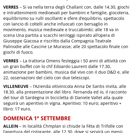
VERRES
– Si va nella terra degli Challant con, dalle 14.30, giochi
e intrattenimenti medioevali per bambini e famiglie, giocoleria,
equilibrismo su rulli oscillanti e sfere d’equilibrio, spettacolo
con lancio di coltelli anche infuocati con bersaglio in
movimento, musica medievale e truccabimbi; alle 18 va in
scena Una partita a scacchi ieri/oggi ispirato all’opera di
Giuseppe Giacosa e riscritto dalla Compagnia Teatrale
Palinodie alle Cascine Le Murasse; alle 20 spettacolo finale con
giochi di fuoco.
VERRES
– La trattoria Omens festeggia i 50 anni di attività con
un gran buffet con lo chf Edoardo Laurent dalle 17.30,
animazione per bambini, musica dal vivo con il duo D&D e, alle
22, osservazioni del cielo con due telescopi.
VILLENEUVE
– l’Azienda vitivinicola Anna De Santis invita, alle
18.30, alla presentazione del libro Fernanda ed io, il racconto
del tour di Sardegna in bicicletta di Daniele Vallet alla quale
seguirà un aperitivo in vigna. Aperitivo: 10 euro; aperitivo +
libro: 17 euro.
DOMENICA 1° SETTEMBRE
ALLEIN
– In località Chmplan si chiude la Fëta di Trifolle con
l’apertura del ristorante, alle 12.30, dove si servirà un menù