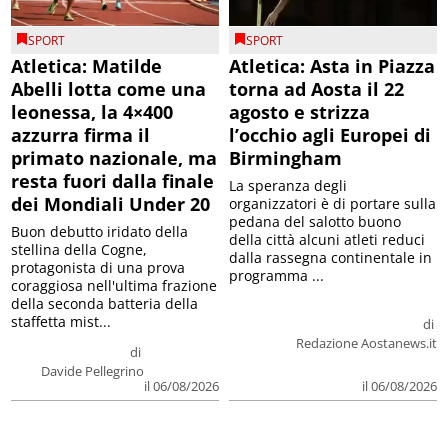
SPORT
SPORT
Atletica: Matilde
Atletica: Asta in Piazza
Abelli lotta come una
torna ad Aosta il 22
leonessa, la 4×400
agosto e strizza
azzurra firma il
l’occhio agli Europei di
primato nazionale, ma
Birmingham
resta fuori dalla finale
La speranza degli
dei Mondiali Under 20
organizzatori è di portare sulla
pedana del salotto buono
Buon debutto iridato della
della città alcuni atleti reduci
stellina della Cogne,
dalla rassegna continentale in
protagonista di una prova
programma ...
coraggiosa nell'ultima frazione
della seconda batteria della
staffetta mist...
di
Redazione Aostanews.it
di
Davide Pellegrino
il 06/08/2026
il 06/08/2026