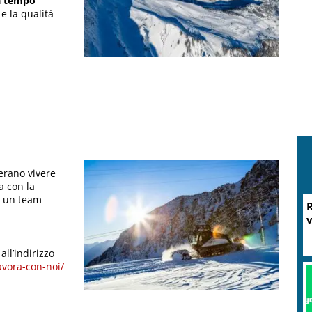
 a tempo
 e la qualità
erano vivere
a con la
di un team
R
v
ll’indirizzo
vora-con-noi/