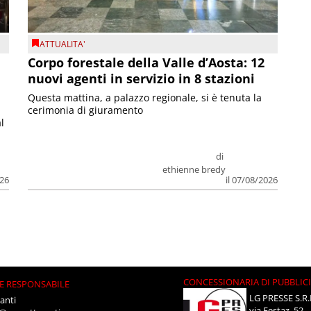
ATTUALITA'
Corpo forestale della Valle d’Aosta: 12
nuovi agenti in servizio in 8 stazioni
Questa mattina, a palazzo regionale, si è tenuta la
cerimonia di giuramento
l
di
ethienne bredy
026
il 07/08/2026
CONCESSIONARIA DI PUBBLIC
E RESPONSABILE
LG PRESSE S.R.
anti
via Festaz, 52