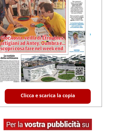
Clicca e scarica la copia