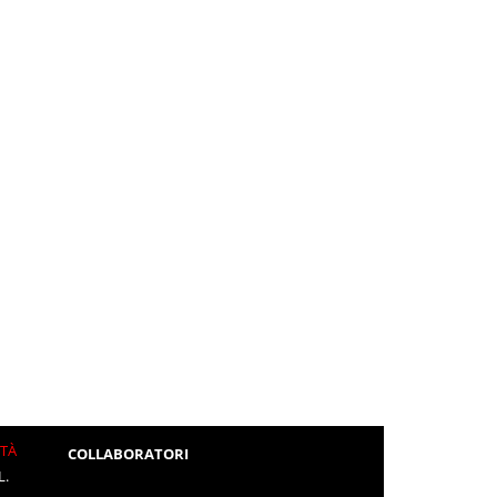
ITÀ
COLLABORATORI
L.