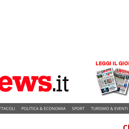
TTACOLI
POLITICA & ECONOMIA
SPORT
TURISMO & EVENTI
C