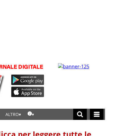
ALTRO
licca per leggere tutte le