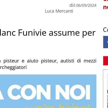
di
il
06/09/2024
n
Luca Mercanti
C
anc Funivie assume per
 pisteur e aiuto pisteur, autisti di mezzi
parcheggiatori