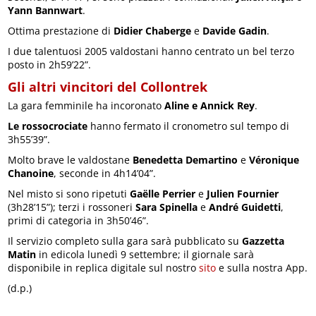
Yann Bannwart
.
Ottima prestazione di
Didier Chaberge
e
Davide Gadin
.
I due talentuosi 2005 valdostani hanno centrato un bel terzo
posto in 2h59’22”.
Gli altri vincitori del Collontrek
La gara femminile ha incoronato
Aline e Annick Rey
.
Le rossocrociate
hanno fermato il cronometro sul tempo di
3h55’39”.
Molto brave le valdostane
Benedetta Demartino
e
Véronique
Chanoine
, seconde in 4h14’04”.
Nel misto si sono ripetuti
Gaëlle Perrier
e
Julien Fournier
(3h28’15”); terzi i rossoneri
Sara Spinella
e
André Guidetti
,
primi di categoria in 3h50’46”.
Il servizio completo sulla gara sarà pubblicato su
Gazzetta
Matin
in edicola lunedì 9 settembre; il giornale sarà
disponibile in replica digitale sul nostro
sito
e sulla nostra App.
(d.p.)