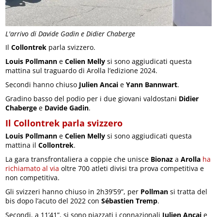
L'arrivo di Davide Gadin e Didier Chaberge
Il
Collontrek
parla svizzero.
Louis Pollmann
e
Celien Melly
si sono aggiudicati questa
mattina sul traguardo di Arolla l’edizione 2024.
Secondi hanno chiuso
Julien Ancai
e
Yann Bannwart
.
Gradino basso del podio per i due giovani valdostani
Didier
Chaberge
e
Davide Gadin
.
Il Collontrek parla svizzero
Louis Pollmann
e
Celien Melly
si sono aggiudicati questa
mattina il
Collontrek
.
La gara transfrontaliera a coppie che unisce
Bionaz
a
Arolla
ha
richiamato al via
oltre 700 atleti divisi tra prova competitiva e
non competitiva.
Gli svizzeri hanno chiuso in 2h39’59”, per
Pollman
si tratta del
bis dopo l’acuto del 2022 con
Sébastien Tremp
.
Secondi, a 11’41”, si sono piazzati i connazionali
Julien Ançai
e