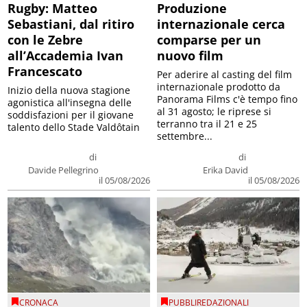
Rugby: Matteo
Produzione
Sebastiani, dal ritiro
internazionale cerca
con le Zebre
comparse per un
all’Accademia Ivan
nuovo film
Francescato
Per aderire al casting del film
internazionale prodotto da
Inizio della nuova stagione
Panorama Films c'è tempo fino
agonistica all'insegna delle
al 31 agosto; le riprese si
soddisfazioni per il giovane
terranno tra il 21 e 25
talento dello Stade Valdôtain
settembre...
di
di
Davide Pellegrino
Erika David
il 05/08/2026
il 05/08/2026
CRONACA
PUBBLIREDAZIONALI