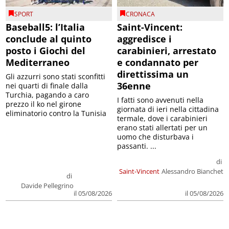
SPORT
CRONACA
Baseball5: l’Italia
Saint-Vincent:
conclude al quinto
aggredisce i
posto i Giochi del
carabinieri, arrestato
Mediterraneo
e condannato per
direttissima un
Gli azzurri sono stati sconfitti
36enne
nei quarti di finale dalla
Turchia, pagando a caro
I fatti sono avvenuti nella
prezzo il ko nel girone
giornata di ieri nella cittadina
eliminatorio contro la Tunisia
termale, dove i carabinieri
erano stati allertati per un
uomo che disturbava i
passanti. ...
di
Saint-Vincent
Alessandro Bianchet
di
Davide Pellegrino
il 05/08/2026
il 05/08/2026