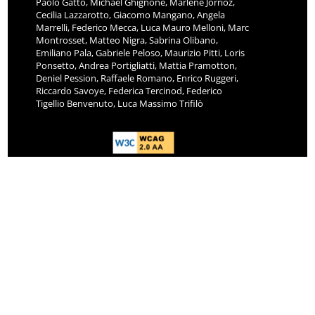
Paolo Gatto, Michael Ghignone, Marlène Jorrioz,
Cecilia Lazzarotto, Giacomo Mangano, Angela
Marrelli, Federico Mecca, Luca Mauro Melloni, Marc
Montrosset, Matteo Nigra, Sabrina Olibano,
Emiliano Pala, Gabriele Peloso, Maurizio Pitti, Loris
Ponsetto, Andrea Portigliatti, Mattia Pramotton,
Deniel Pession, Raffaele Romano, Enrico Ruggeri,
Riccardo Savoye, Federica Tercinod, Federico
Tigellio Benvenuto, Luca Massimo Trifilò