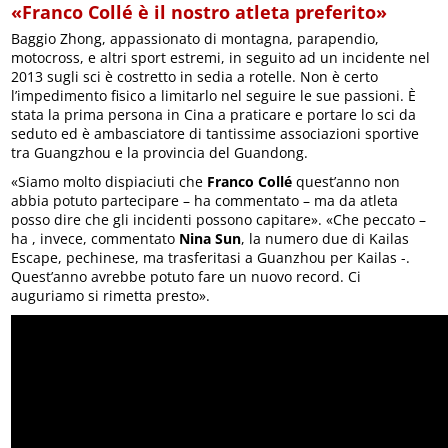
«Franco Collé è il nostro atleta preferito»
Baggio Zhong, appassionato di montagna, parapendio,
motocross, e altri sport estremi, in seguito ad un incidente nel
2013 sugli sci è costretto in sedia a rotelle. Non è certo
l’impedimento fisico a limitarlo nel seguire le sue passioni. È
stata la prima persona in Cina a praticare e portare lo sci da
seduto ed è ambasciatore di tantissime associazioni sportive
tra Guangzhou e la provincia del Guandong.
«Siamo molto dispiaciuti che
Franco Collé
quest’anno non
abbia potuto partecipare – ha commentato – ma da atleta
posso dire che gli incidenti possono capitare». «Che peccato –
ha , invece, commentato
Nina Sun
, la numero due di Kailas
Escape, pechinese, ma trasferitasi a Guanzhou per Kailas -.
Quest’anno avrebbe potuto fare un nuovo record. Ci
auguriamo si rimetta presto».