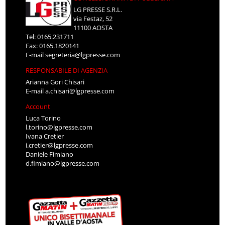
LG PRESSE S.R.L.
via Festaz, 52
11100 AOSTA
Tel: 0165.231711
Fax: 0165.1820141
E-mail
segreteria@lgpresse.com
RESPONSABILE DI AGENZIA
Arianna Gori Chisari
E-mail
a.chisari@lgpresse.com
Account
Luca Torino
l.torino@lgpresse.com
Ivana Cretier
i.cretier@lgpresse.com
Daniele Fimiano
d.fimiano@lgpresse.com