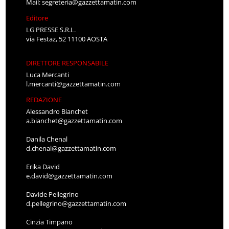
Mail:
segreteria@gazzettamatin.com
Editore
LG PRESSE S.R.L.
via Festaz, 52 11100 AOSTA
DIRETTORE RESPONSABILE
Luca Mercanti
l.mercanti@gazzettamatin.com
REDAZIONE
Alessandro Bianchet
a.bianchet@gazzettamatin.com
Danila Chenal
d.chenal@gazzettamatin.com
Erika David
e.david@gazzettamatin.com
Davide Pellegrino
d.pellegrino@gazzettamatin.com
Cinzia Timpano