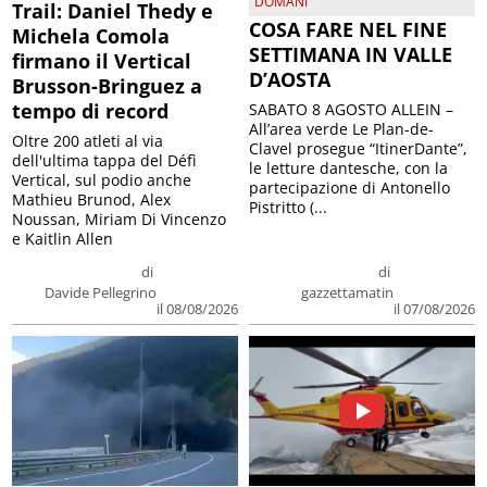
DOMANI
Trail: Daniel Thedy e
COSA FARE NEL FINE
Michela Comola
SETTIMANA IN VALLE
firmano il Vertical
D’AOSTA
Brusson-Bringuez a
tempo di record
SABATO 8 AGOSTO ALLEIN –
All’area verde Le Plan-de-
Oltre 200 atleti al via
Clavel prosegue “ItinerDante”,
dell'ultima tappa del Défì
le letture dantesche, con la
Vertical, sul podio anche
partecipazione di Antonello
Mathieu Brunod, Alex
Pistritto (...
Noussan, Miriam Di Vincenzo
e Kaitlin Allen
di
di
Davide Pellegrino
gazzettamatin
il 08/08/2026
il 07/08/2026