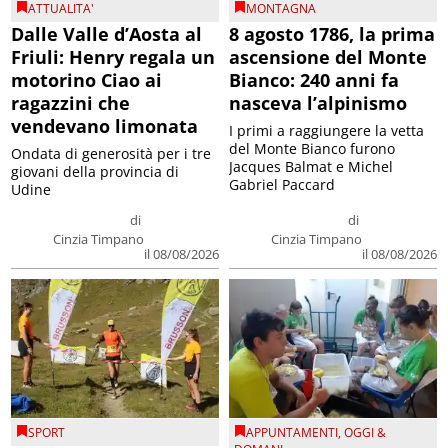
ATTUALITA'
MONTAGNA
Dalle Valle d’Aosta al
8 agosto 1786, la prima
Friuli: Henry regala un
ascensione del Monte
motorino Ciao ai
Bianco: 240 anni fa
ragazzini che
nasceva l’alpinismo
vendevano limonata
I primi a raggiungere la vetta
del Monte Bianco furono
Ondata di generosità per i tre
Jacques Balmat e Michel
giovani della provincia di
Gabriel Paccard
Udine
di
di
Cinzia Timpano
Cinzia Timpano
il 08/08/2026
il 08/08/2026
SPORT
APPUNTAMENTI
,
OGGI &