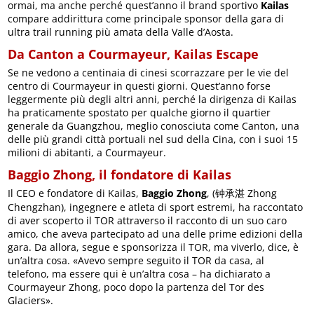
ormai, ma anche perché quest’anno il brand sportivo
Kailas
compare addirittura come principale sponsor della gara di
ultra trail running più amata della Valle d’Aosta.
Da Canton a Courmayeur, Kailas Escape
Se ne vedono a centinaia di cinesi scorrazzare per le vie del
centro di Courmayeur in questi giorni. Quest’anno forse
leggermente più degli altri anni, perché la dirigenza di Kailas
ha praticamente spostato per qualche giorno il quartier
generale da Guangzhou, meglio conosciuta come Canton, una
delle più grandi città portuali nel sud della Cina, con i suoi 15
milioni di abitanti, a Courmayeur.
Baggio Zhong, il fondatore di Kailas
Il CEO e fondatore di Kailas,
Baggio Zhong
, (钟承湛 Zhong
Chengzhan), ingegnere e atleta di sport estremi, ha raccontato
di aver scoperto il TOR attraverso il racconto di un suo caro
amico, che aveva partecipato ad una delle prime edizioni della
gara. Da allora, segue e sponsorizza il TOR, ma viverlo, dice, è
un’altra cosa. «Avevo sempre seguito il TOR da casa, al
telefono, ma essere qui è un’altra cosa – ha dichiarato a
Courmayeur Zhong, poco dopo la partenza del Tor des
Glaciers».