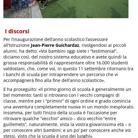
I discorsi
Per l’inaugurazione dell’anno scolastico l’assessore
all’Istruzione
Jean-Pierre Guichardaz
, rivolgendosi ai piccoli
alunni, ha detto: «Voi bambini oggi siete i “testimonial”,
diciamo così, del nostro sistema educativo e avete quindi la
grossa responsabilità di rappresentare oltre 16.000 studenti
valdostani, che, come voi, in questo 11 settembre ritornano tra
i banchi di scuola per intraprendere un percorso che vi
accompagnerà fino alla fine dell’anno scolastico».
E ha proseguito: «Il primo giorno di scuola è generalmente un
bel momento: tanti si ritrovano con i vecchi compagni di
classe, mentre per i “primini” di ogni ordine e grado comincia
una avventura completamente nuova in un mondo inesplorato.
Insomma, per tutti l’inizio della scuola è l’occasione per
ritrovare qualche “vecchio” amico – dico vecchio “entre
guillemets”, naturalmente, vista la vostra giovanissima età – o
per conoscere altri bambini; e un po’ per conoscere anche voi
stessi, visto che la scuola è uno dei luoghi».