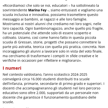
«Ricordiamoci che solo se noi, educatori – ha sottolineato la
sovrintendente
Marina Fey
-, siamo entusiasti e vogliamo una
scuola inclusiva e innovativa, possiamo trasmettere questo
messaggio ai bambini, ai ragazzi e alle loro famiglie.
Mostriamo ai nostri alunni che crediamo nei loro sogni, nelle
loro capacità. Ogni bambino/ragazzo, anche quello più fragile,
ha un potenziale che attende solo di essere scoperto e
coltivato. Usiamo, così come hanno fatto in questa piccola
scuola di Gressan, storie, progetti che possano connettere la
parte più astratta, teorica con quella più pratica, concreta. Non
incoraggiamo gli alunni a lavorare solo in vista del voto finale,
ma cerchiamo di trasformare i compiti in sfide creative e le
verifiche in occasioni per riflettere e migliorarsi».
I numeri
Nel contesto valdostano, l’anno scolastico 2024-2025
coinvolgerà circa 16.000 studenti distribuiti tra scuole
dell’infanzia, primarie, secondarie di primo grado e superiori. I
docenti che accompagneranno gli studenti nel loro percorso
educativo sono oltre 2.000, supportati da un personale non
docente che garantisce il funzionamento quotidiano delle
scuole.