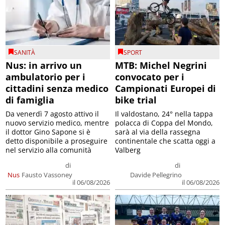
SANITÀ
SPORT
Nus: in arrivo un
MTB: Michel Negrini
ambulatorio per i
convocato per i
cittadini senza medico
Campionati Europei di
di famiglia
bike trial
Da venerdì 7 agosto attivo il
Il valdostano, 24° nella tappa
nuovo servizio medico, mentre
polacca di Coppa del Mondo,
il dottor Gino Sapone si è
sarà al via della rassegna
detto disponibile a proseguire
continentale che scatta oggi a
nel servizio alla comunità
Valberg
di
di
Nus
Fausto Vassoney
Davide Pellegrino
il 06/08/2026
il 06/08/2026