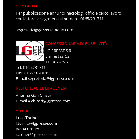
CONTATTACI
Per pubblicazione annunci, necrologi, offro e cerco lavoro,
contattare la segreteria al numero: 0165/231711
segreteria@gazzettamatin.com
CONCESSIONARIA DI PUBBLICITÀ
LG PRESSE S.R.L.
via Festaz, 52
11100 AOSTA
Tel: 0165.231711
Fax: 0165.1820141
E-mail
segreteria@lgpresse.com
RESPONSABILE DI AGENZIA
Arianna Gori Chisari
E-mail
a.chisari@lgpresse.com
Account
Luca Torino
l.torino@lgpresse.com
Ivana Cretier
i.cretier@lgpresse.com