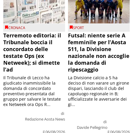
CRONACA
SPORT
Terremoto editoria: il
Futsal: niente serie A
Tribunale boccia il
femminile per l’Aosta
concordato delle
511, la Divisione
testate Ops (ex
nazionale non accoglie
Netweek); si dimette
la domanda di
l’ad
ripescaggio
Il Tribunale di Lecco ha
La Divisione calcio a 5 ha
giudicato inammissibile la
deciso di non varare un girone
domanda di concordato
dispari, lasciando il club del
preventivo presentata dal
capoluogo regionale in B;
gruppo per salvare le testate
ufficializzate le avversarie dei
ex Netweek ora Ops R...
gi...
di
Redazione Aosta News
di
Davide Pellegrino
il 06/08/2026
il 06/08/2026